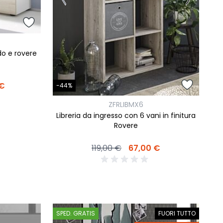
o e rovere
 €
-44%
ZFRLIBMX6
Libreria da ingresso con 6 vani in finitura
Rovere
119,00 €
67,00 €
SPED. GRATIS
FUORI TUTTO