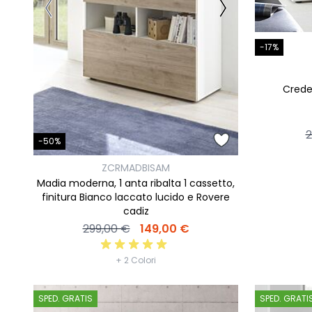
-17%
Crede
2
-50%
ZCRMADBISAM
Madia moderna, 1 anta ribalta 1 cassetto,
finitura Bianco laccato lucido e Rovere
cadiz
299,00 €
149,00 €
+ 2 Colori
SPED. GRATIS
SPED. GRATI