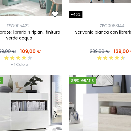
-46%
ZFO005422J
ZFO008314A
orate: libreria 4 ripiani, finitura
Scrivania bianca con libreri
verde acqua
99,00 €
109,00 €
239,00 €
129,00
+ 1 Colore
S
SPED. GRATIS