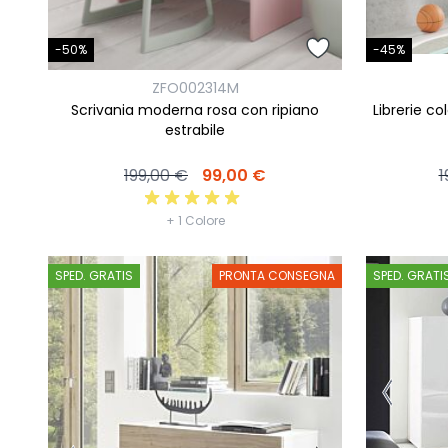
-45%
-50%
ZFO002314M
Librerie col
Scrivania moderna rosa con ripiano
estrabile
1
199,00 €
99,00 €
+ 1 Colore
SPED. GRATIS
PRONTA CONSEGNA
SPED. GRATI