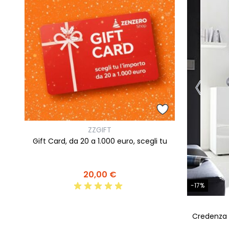
Madie industrial New Y
Mobili sala moderna P
Mobili Blu
Mobili da soggiorno Str
Collezione Beta 2.0
Collezione Mango
Mobili Tomasella
Mostra tutti
ZZGIFT
Gift Card, da 20 a 1.000 euro, scegli tu
20,00 €
-17%
Credenza 