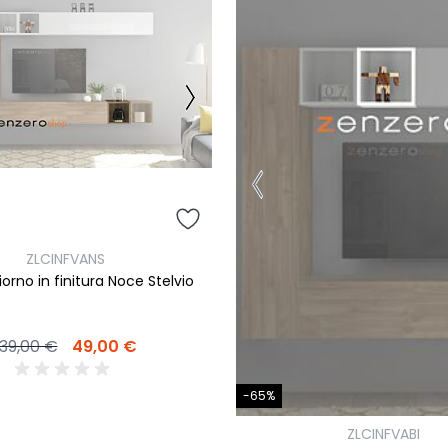
ZLCINFVANS
orno in finitura Noce Stelvio
139,00 €
49,00 €
-65%
ZLCINFVABI