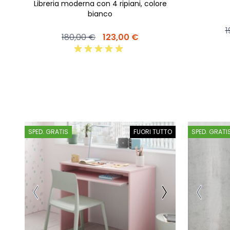
Libreria moderna con 4 ripiani, colore
bianco
1
180,00 €
123,00 €
SPED. GRATIS
FUORI TUTTO
SPED. GRATI