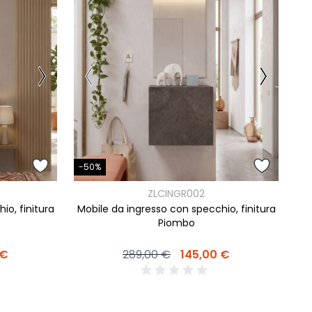
camere Like
enitore Stella
mò, armadio Atlantic
oderne notte Miss
tti
-50%
ZLCINGR002
io, finitura
Mobile da ingresso con specchio, finitura
Piombo
 €
289,00 €
145,00 €