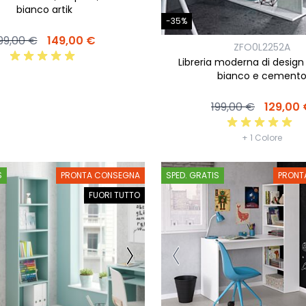
bianco artik
-35%
99,00 €
149,00 €
ZFO0L2252A
Libreria moderna di design 5
bianco e cement
199,00 €
129,00
+ 1 Colore
S
PRONTA CONSEGNA
SPED. GRATIS
PRONT
FUORI TUTTO