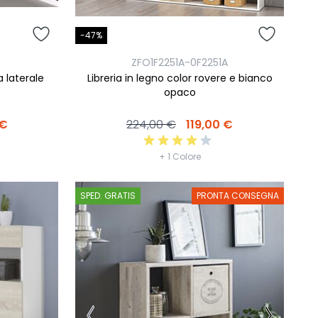
-47%
ZFO1F2251A-0F2251A
a laterale
Libreria in legno color rovere e bianco
opaco
 €
224,00 €
119,00 €
+ 1 Colore
SPED. GRATIS
PRONTA CONSEGNA