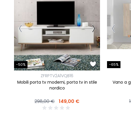
-65%
-50%
ZFRPTV2A1VQB16
Vano a gi
Mobili porta tv moderni, porta tv in stile
nordico
298,00 €
149,00 €