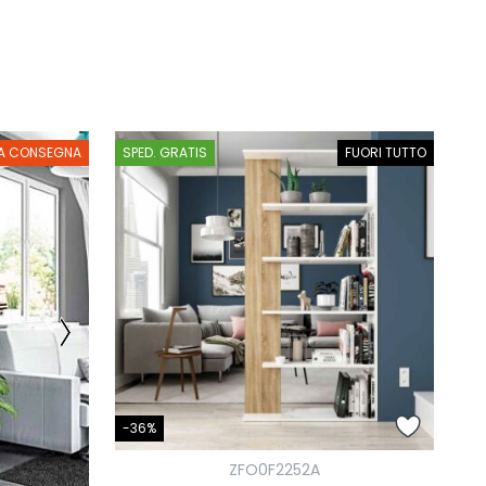
A CONSEGNA
SPED. GRATIS
FUORI TUTTO
-36%
ZFO0F2252A