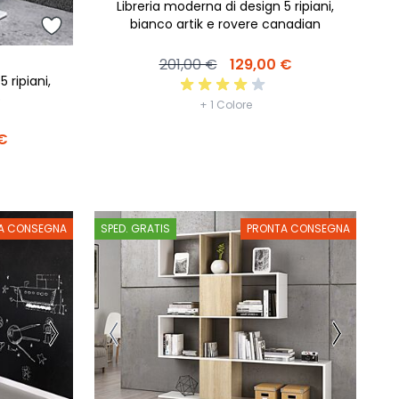
Libreria moderna di design 5 ripiani,
bianco artik e rovere canadian
201,00 €
129,00 €
 ripiani,
o
+ 1 Colore
 €
A CONSEGNA
SPED. GRATIS
PRONTA CONSEGNA