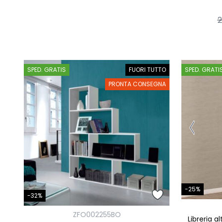
2
SPED. GRATIS
FUORI TUTTO
SPED. GRATI
PRONTA CONSEGNA
-25%
-32%
ZFO002255BO
Libreria a