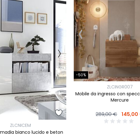
ork
Luna Top
iccione
Armadi e 
Letti cont
ip
Letto, co
Letti Plus
Camere m
Mostra tu
-50%
ZLCINGR007
Mobile da ingresso con specch
Mercure
289,00 €
145,00
ZLCNICEM
madia bianco lucido e beton