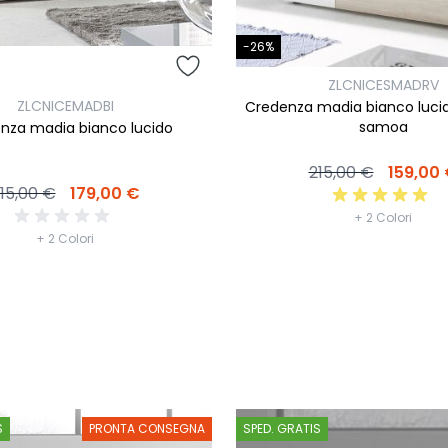
-26%
ZLCNICESMADRV
ZLCNICEMADBI
Credenza madia bianco lucid
samoa
nza madia bianco lucido
215,00 €
159,00
15,00 €
179,00 €
+ 2 Colori
+ 2 Colori
S
PRONTA CONSEGNA
SPED. GRATIS