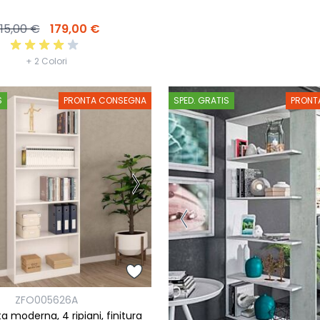
15,00 €
179,00 €
+ 2 Colori
S
PRONTA CONSEGNA
SPED. GRATIS
PRONT
ZFO005626A
lta moderna, 4 ripiani, finitura