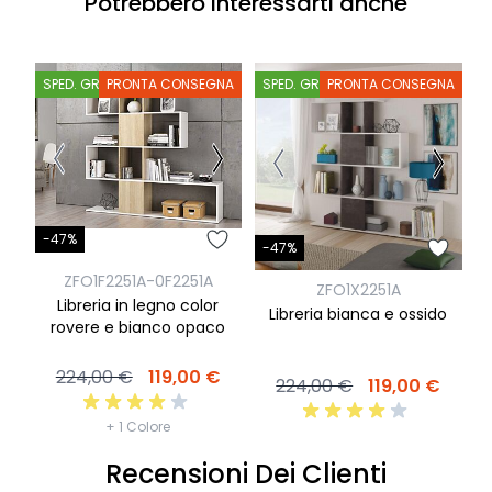
Potrebbero interessarti anche
SPED. GRATIS
PRONTA CONSEGNA
SPED. GRATIS
PRONTA CONSEGNA
-47%
-47%
ZFO1F2251A-0F2251A
ZFO1X2251A
Libreria in legno color
Libreria bianca e ossido
rovere e bianco opaco
224,00 €
119,00 €
224,00 €
119,00 €
+ 1 Colore
Recensioni Dei Clienti