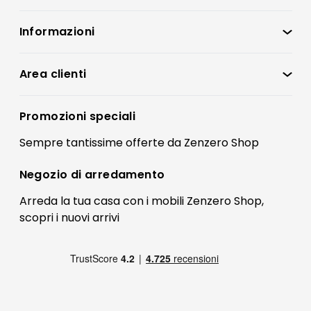
Informazioni
Zenzero Shop
Condizioni di vendita
Area clienti
Accedi
Privacy policy
Registrati
Promozioni speciali
Preferenze Cookies
Il mio account
Sempre tantissime
offerte
da Zenzero Shop
Termini e condizioni
Bonus Mobili
Contatti
Negozio di
arredamento
Blog Arredamento
FAQ
Arreda la tua casa con i mobili Zenzero Shop,
scopri i
nuovi arrivi
Pagamenti
Reso