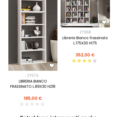
ZT568
Libreria Bianco frassinato
L.175X30 H175
352,00 €
ZT574
LIBRERIA BIANCO
FRASSINATO L.89X30 H218
185,00 €