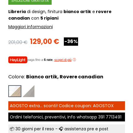
SPEDIZIONE GRATUITA
Libreria
di design, finitura
bianco artik
e
rovere
canadian
con
5 ripiani
Maggiori informazioni
129,00 €
-36%
201,00 €
paga fino a
6 rate
,
scopri di più
Colore:
Bianco artik, Rovere canadian
AGOSTO extra... sconti! Codice coupon: AGOSTOX
Ordini telefonici, preventivi, info whatsapp
391 7713491
📦
30 giorni per il reso
- 🎧 assistenza pre e post