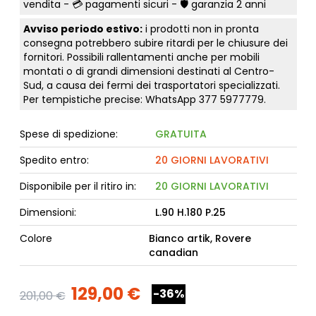
vendita - 💳
pagamenti sicuri
- 🛡️ garanzia 2 anni
Avviso periodo estivo:
i prodotti non in pronta
consegna potrebbero subire ritardi per le chiusure dei
fornitori. Possibili rallentamenti anche per mobili
montati o di grandi dimensioni destinati al Centro-
Sud, a causa dei fermi dei trasportatori specializzati.
Per tempistiche precise: WhatsApp
377 5977779
.
Spese di spedizione:
GRATUITA
Spedito entro:
20 GIORNI LAVORATIVI
Disponibile per il ritiro in:
20 GIORNI LAVORATIVI
Dimensioni:
L.90 H.180 P.25
Colore
Bianco artik, Rovere
canadian
129,00 €
-36%
201,00 €