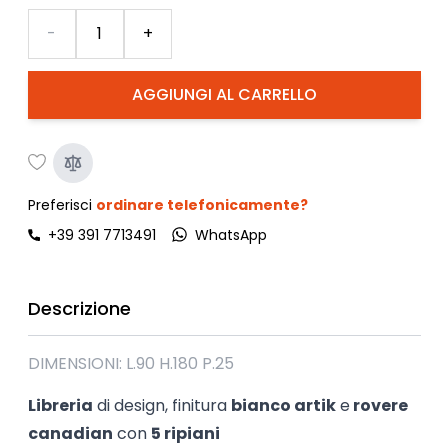
Quantità
-
+
AGGIUNGI AL CARRELLO
Preferisci
ordinare telefonicamente?
+39 391 7713491
WhatsApp
Descrizione
DIMENSIONI: L.90 H.180 P.25
Libreria
di design, finitura
bianco artik
e
rovere
canadian
con
5 ripiani