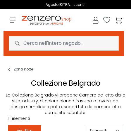
Salta al contenuto
Agosto EXTRA... sconti!
Lista dei des
Carrell
Zona notte
Collezione Belgrado
La Collezione Belgrado vi propone Camere da letto dallo
stile industry, di colore bianco frassino o rovere, dal
design semplice e pulito, scopri tutte le camere letto
complete scontate!
11
elementi
Filtri