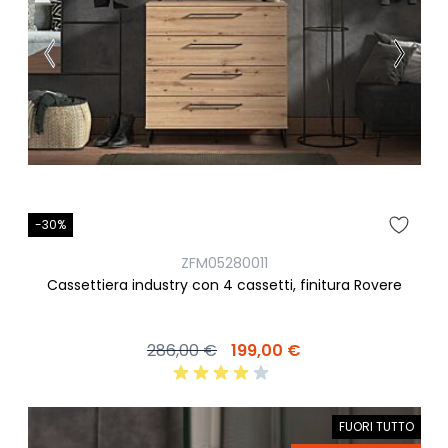
-30%
ZFM05280011
Cassettiera industry con 4 cassetti, finitura Rovere
286,00 €
199,00 €
FUORI TUTTO