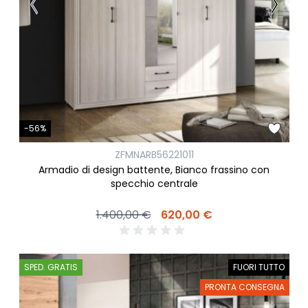
-56%
ZFMNARB56221011
Armadio di design battente, Bianco frassino con
specchio centrale
1.400,00 €
620,00 €
SPED. GRATIS
FUORI TUTTO
PRONTA CONSEGNA