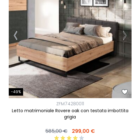
-49%
ZFM74280011
Letto matrimoniale Rovere oak con testata imbottita
grigia
585,00 €
299,00 €