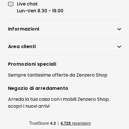
Live chat
Lun-Ven 8.30 - 19.00
Informazioni
Zenzero Shop
Condizioni di vendita
Area clienti
Accedi
Privacy policy
Registrati
Promozioni speciali
Preferenze Cookies
Il mio account
Sempre tantissime
offerte
da Zenzero Shop
Termini e condizioni
Bonus Mobili
Contatti
Negozio di
arredamento
Blog Arredamento
FAQ
Arreda la tua casa con i mobili Zenzero Shop,
scopri i
nuovi arrivi
Pagamenti
Reso