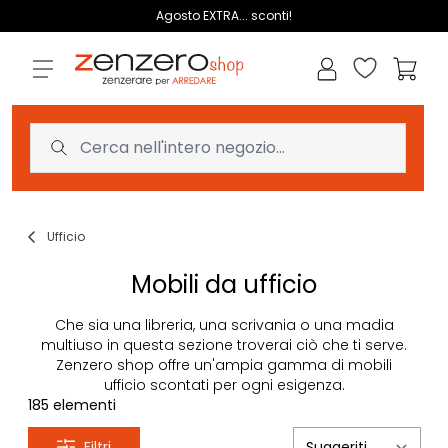
Salta al contenuto
Agosto EXTRA... sconti!
Lista dei des
Carrell
Ufficio
Mobili da ufficio
Che sia una libreria, una scrivania o una madia
multiuso in questa sezione troverai ciò che ti serve.
Zenzero shop offre un'ampia gamma di mobili
ufficio scontati per ogni esigenza.
185
elementi
Filtri