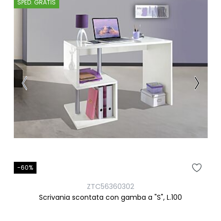
SPED. GRATIS
-60%
ZTC56360302
Scrivania scontata con gamba a "S", L.100