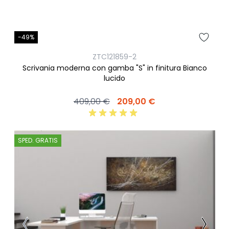
-49%
ZTC121859-2
Scrivania moderna con gamba "S" in finitura Bianco
lucido
409,00 €
209,00 €
SPED. GRATIS