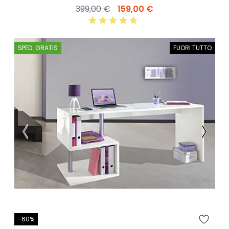
399,00 €
159,00 €
SPED. GRATIS
FUORI TUTTO
-60%