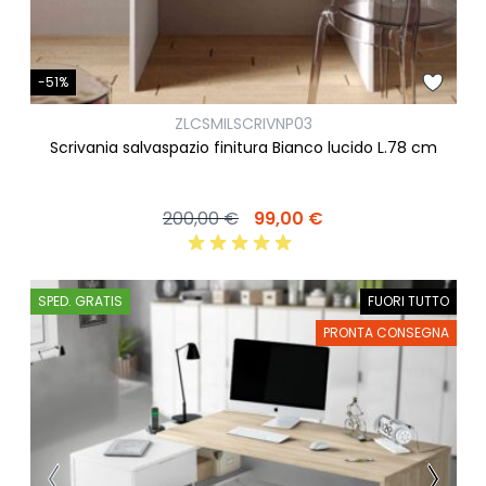
-51%
ZLCSMILSCRIVNP03
Scrivania salvaspazio finitura Bianco lucido L.78 cm
200,00 €
99,00 €
SPED. GRATIS
FUORI TUTTO
PRONTA CONSEGNA