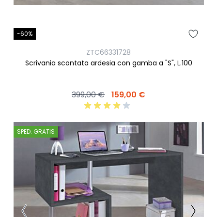
-60%
ZTC66331728
Scrivania scontata ardesia con gamba a "S", L.100
399,00 €
159,00 €
SPED. GRATIS