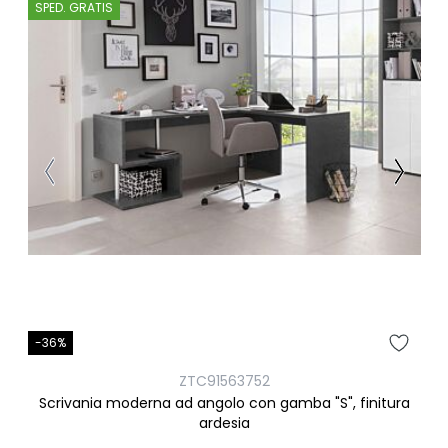
SPED. GRATIS
-36%
ZTC91563752
Scrivania moderna ad angolo con gamba "S", finitura
ardesia