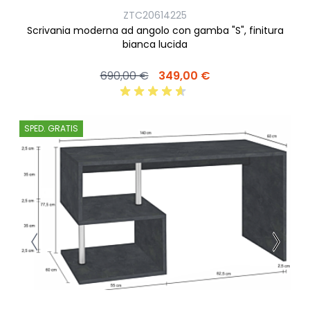
ZTC20614225
Scrivania moderna ad angolo con gamba "S", finitura
bianca lucida
690,00 €
349,00 €
SPED. GRATIS