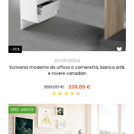
-35%
ZFO0F4655A
Scrivania moderna da ufficio o cameretta, bianca artik
e rovere canadian
369,00 €
239,00 €
SPED. GRATIS