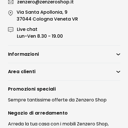
zenzero@zenzeroshop.it
Via Santa Apollonia, 9
37044 Cologna Veneta VR
Live chat
Lun-Ven 8.30 - 19.00
Informazioni
Zenzero Shop
Condizioni di vendita
Area clienti
Accedi
Privacy policy
Registrati
Promozioni speciali
Preferenze Cookies
Il mio account
Sempre tantissime
offerte
da Zenzero Shop
Termini e condizioni
Bonus Mobili
Contatti
Negozio di
arredamento
Blog Arredamento
FAQ
Arreda la tua casa con i mobili Zenzero Shop,