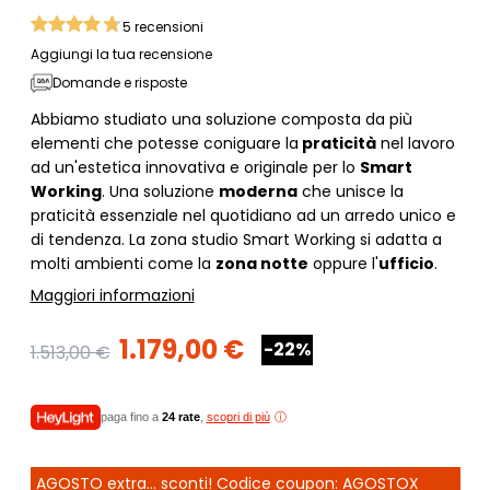
5
recensioni
Aggiungi la tua recensione
Domande e risposte
Abbiamo studiato una soluzione composta da più
elementi che potesse coniguare la
praticità
nel lavoro
ad un'estetica innovativa e originale per lo
Smart
Working
. Una soluzione
moderna
che unisce la
praticità essenziale nel quotidiano ad un arredo unico e
di tendenza. La zona studio Smart Working si adatta a
molti ambienti come la
zona notte
oppure l'
ufficio
.
Maggiori informazioni
1.179,00 €
-22%
1.513,00 €
paga fino a
24 rate
,
scopri di più
AGOSTO extra... sconti! Codice coupon: AGOSTOX