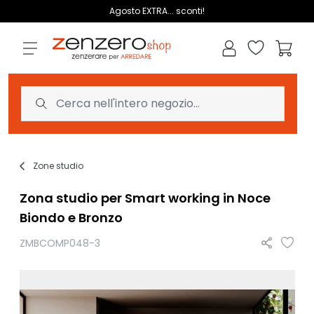
Salta al contenuto
Agosto EXTRA... sconti!
Lista dei des
Carrell
Zone studio
Zona studio per Smart working in Noce
Biondo e Bronzo
ZMBCOMP048-3