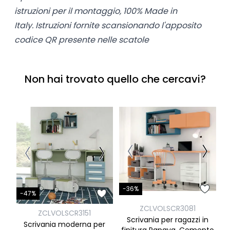
istruzioni per il montaggio, 100% Made in
Italy.
Istruzioni fornite scansionando l'apposito
codice QR presente nelle scatole
Non hai trovato quello che cercavi?
-36%
-
-47%
ZCLVOLSCR3081
ZCLVOLSCR3151
Scrivania per ragazzi in
Scrivania moderna per
finitura Papaya, Cemento