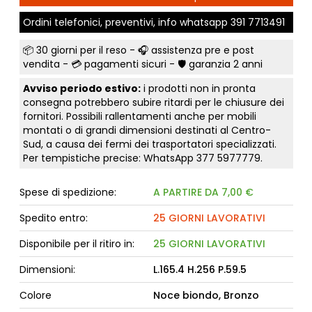
Ordini telefonici, preventivi, info whatsapp
391 7713491
📦
30 giorni per il reso
- 🎧 assistenza pre e post
vendita - 💳
pagamenti sicuri
- 🛡️ garanzia 2 anni
Avviso periodo estivo:
i prodotti non in pronta
consegna potrebbero subire ritardi per le chiusure dei
fornitori. Possibili rallentamenti anche per mobili
montati o di grandi dimensioni destinati al Centro-
Sud, a causa dei fermi dei trasportatori specializzati.
Per tempistiche precise: WhatsApp
377 5977779
.
Spese di spedizione:
A PARTIRE DA 7,00 €
Spedito entro:
25 GIORNI LAVORATIVI
Disponibile per il ritiro in:
25 GIORNI LAVORATIVI
Dimensioni:
L.165.4 H.256 P.59.5
Colore
Noce biondo, Bronzo