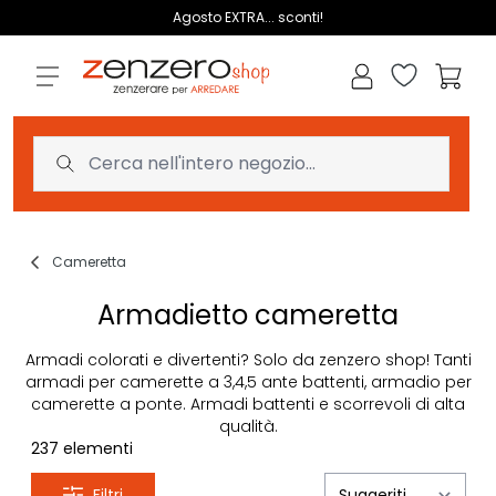
Salta al contenuto
Agosto EXTRA... sconti!
Lista dei des
Carrell
Cameretta
Armadietto cameretta
Armadi colorati e divertenti? Solo da zenzero shop! Tanti
armadi per camerette a 3,4,5 ante battenti, armadio per
camerette a ponte. Armadi battenti e scorrevoli di alta
qualità.
237
elementi
Filtri