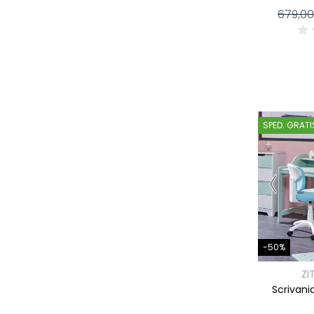
679,0
SPED. GRATI
-50%
ZI
Scrivani