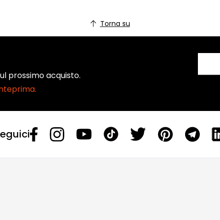
Torna su
 sul prossimo acquisto.
anteprima.
eguici