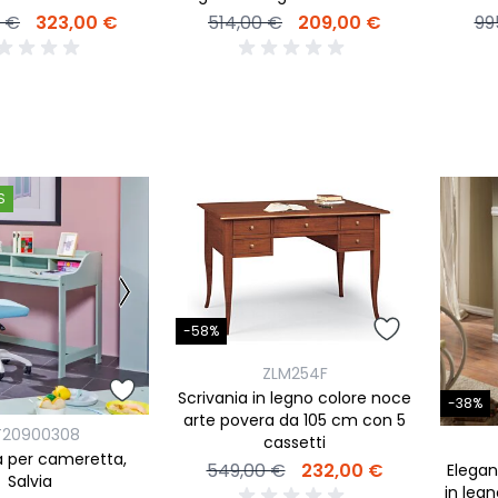
99
0 €
323,00 €
514,00 €
209,00 €
S
-58%
ZLM254F
Scrivania in legno colore noce
-38%
arte povera da 105 cm con 5
T20900308
cassetti
a per cameretta,
549,00 €
232,00 €
Elega
Salvia
in leg