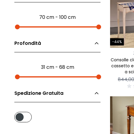
Madie industrial New Y
Mobili sala moderna P
70 cm - 100 cm
Mobili Blu
Mobili da soggiorno Str
Collezione Beta 2.0
-44%
Profondità
Collezione Mango
Mobili Tomasella
Consolle cl
Mostra tutti
cassetto 
31 cm - 68 cm
a sc
844,0
Spedizione Gratuita