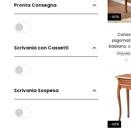
Pronta Consegna
-40%
Consol
sagomata 
bassano, co
Scrivania con Cassetti
e un 
712,00
Scrivania Sospesa
-48%