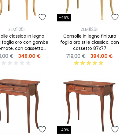
-45%
ZLM1125F
ZLM1126F
lle classica in legno
Consolle in legno finitura
ra foglia oro con gambe
foglia oro stile classico, con
mate, con cassetto
cassetto 87x77
62x70
9,00 €
348,00 €
719,00 €
394,00 €
-49%