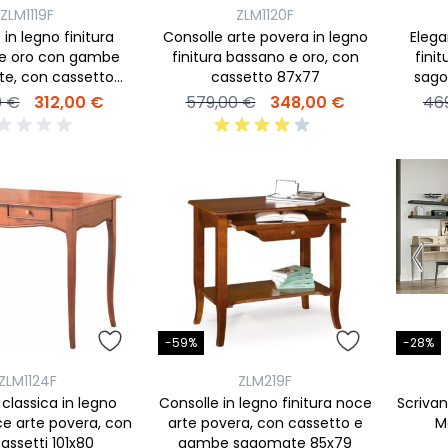
ZLM1119F
ZLM1120F
 in legno finitura
Consolle arte povera in legno
Elega
e oro con gambe
finitura bassano e oro, con
fini
e, con cassetto
cassetto 87x77
sago
62x70
0 €
312,00 €
579,00 €
348,00 €
46
-28%
-59%
ZLM1124F
ZLM219F
Scrivan
classica in legno
Consolle in legno finitura noce
M
ce arte povera, con
arte povera, con cassetto e
assetti 101x80
gambe sagomate 85x79