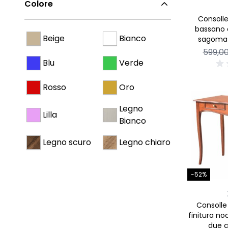
Colore
Consolle
bassano 
Beige
Bianco
sagomat
599,0
Blu
Verde
Rosso
Oro
Legno
Lilla
Bianco
Legno scuro
Legno chiaro
-52%
Consolle 
finitura no
due c