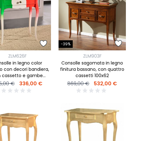
camere Like
enitore Stella
mò, armadio Atlantic
-39%
oderne notte Miss
ZLM626F
ZLM903F
tti
solle in legno color
Consolle sagomata in legno
o con decori bandiera,
finitura bassano, con quattro
 cassetto e gambe
cassetti 100x62
ate a sciabola 62x70
5,00 €
336,00 €
869,00 €
532,00 €