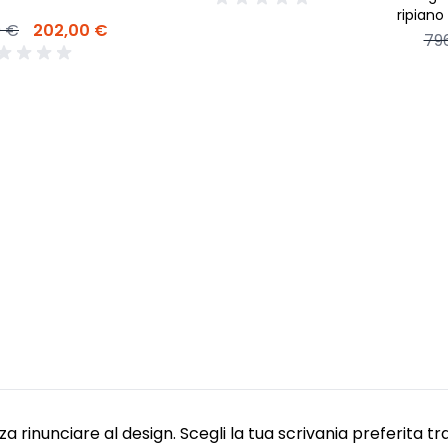
ripiano
0 €
202,00 €
79
a rinunciare al design. Scegli la tua scrivania preferita t