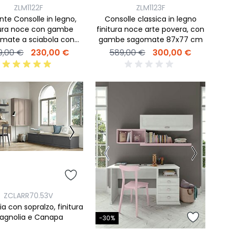
ZLM1122F
ZLM1123F
nte Consolle in legno,
Consolle classica in legno
tura noce con gambe
finitura noce arte povera, con
mate a sciabola con
gambe sagomate 87x77 cm
cassetto 62x70
9,00 €
230,00 €
589,00 €
300,00 €
ZCLARR70.53V
ia con sopralzo, finitura
agnolia e Canapa
-30%