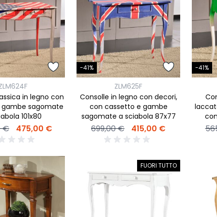
ork
Luna Top
iccione
Armadi e 
Letti cont
ip
Letto, co
Letti Plus
-41%
-41%
Camere m
ZLM624F
ZLM625F
Mostra tu
assica in legno con
Consolle in legno con decori,
Con
e gambe sagomate
con cassetto e gambe
laccat
iabola 101x80
sagomate a sciabola 87x77
con
sagom
0 €
475,00 €
699,00 €
415,00 €
56
FUORI TUTTO