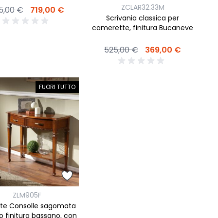
ZCLAR32.33M
5,00 €
719,00 €
Scrivania classica per
camerette, finitura Bucaneve
525,00 €
369,00 €
FUORI TUTTO
ZLM905F
nte Consolle sagomata
no finitura bassano, con