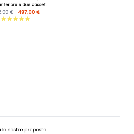
 inferiore e due cassetti
93x78
6,00 €
497,00 €
ra le nostre proposte.