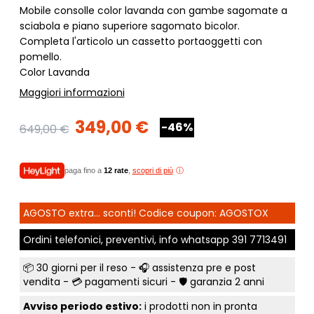
Mobile consolle color lavanda con gambe sagomate a
sciabola e piano superiore sagomato bicolor.
Completa l'articolo un cassetto portaoggetti con
pomello.
Color Lavanda
Maggiori informazioni
349,00 €
-46%
649,00 €
paga fino a
12 rate
,
scopri di più
AGOSTO extra... sconti! Codice coupon: AGOSTOX
Ordini telefonici, preventivi, info whatsapp
391 7713491
📦
30 giorni per il reso
- 🎧 assistenza pre e post
vendita - 💳
pagamenti sicuri
- 🛡️ garanzia 2 anni
Avviso periodo estivo:
i prodotti non in pronta