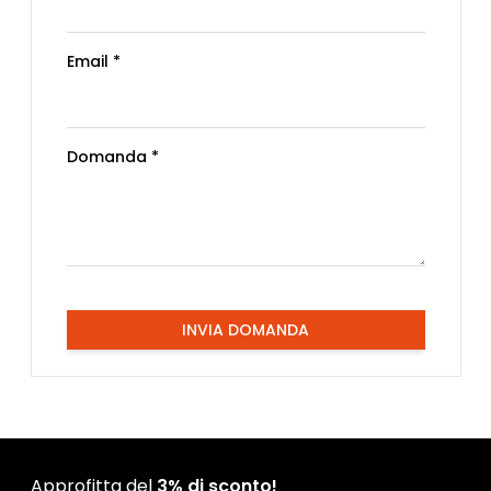
Email *
Domanda *
INVIA DOMANDA
Approfitta del
3% di sconto!