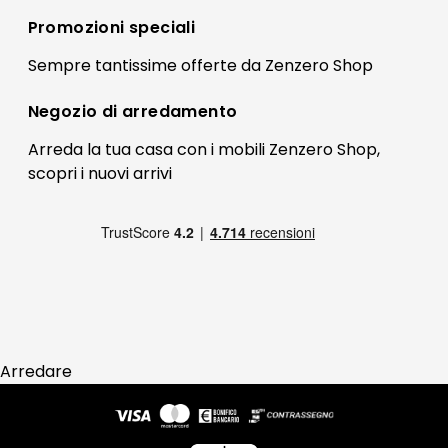
Registrati
Promozioni speciali
Preferenze Cookies
Il mio account
Sempre tantissime
offerte
da Zenzero Shop
Termini e condizioni
Bonus Mobili
Contatti
Negozio di
arredamento
Blog Arredamento
FAQ
Arreda la tua casa con i mobili Zenzero Shop,
scopri i
nuovi arrivi
Pagamenti
Reso
Arredare