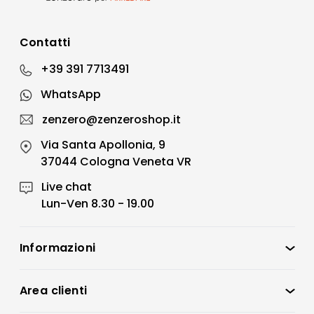
Contatti
+39 391 7713491
WhatsApp
zenzero@zenzeroshop.it
Via Santa Apollonia, 9
37044 Cologna Veneta VR
Live chat
Lun-Ven 8.30 - 19.00
Informazioni
Zenzero Shop
Condizioni di vendita
Area clienti
Accedi
Privacy policy