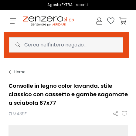
Salta al contenuto
Agosto EXTRA... sconti!
Lista dei des
Carrell
Home
Consolle in legno color lavanda, stile
classico con cassetto e gambe sagomate
a sciabola 87x77
ZLM439F