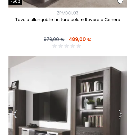
-50%
ZPMBOL03
Tavolo allungabile finiture colore Rovere e Cenere
979,00 €
489,00 €