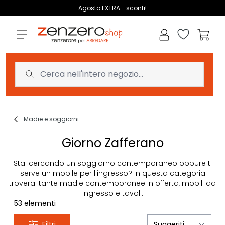
Salta al contenuto
Agosto EXTRA... sconti!
Lista dei des
Carrell
Madie e soggiorni
Giorno Zafferano
Stai cercando un soggiorno contemporaneo oppure ti
serve un mobile per l'ingresso? In questa categoria
troverai tante madie contemporanee in offerta, mobili da
ingresso e tavoli.
53
elementi
Filtri