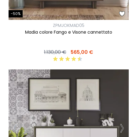
-50%
ZPMJOKMAD05
Madia colore Fango e Visone cannettato
1.130,00 €
565,00 €