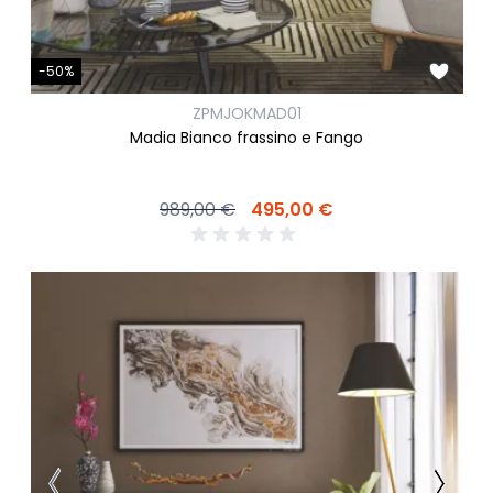
-50%
ZPMJOKMAD01
Madia Bianco frassino e Fango
989,00 €
495,00 €