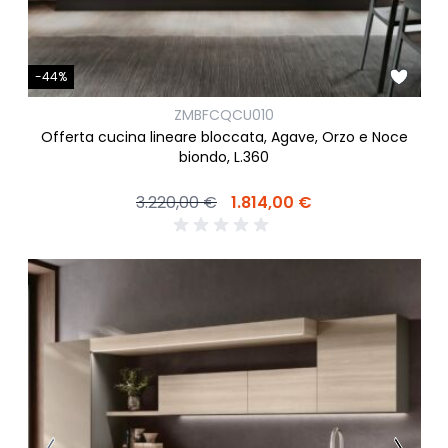
-44%
ZMBFCQCU010
Offerta cucina lineare bloccata, Agave, Orzo e Noce
biondo, L.360
3.220,00 €
1.814,00 €