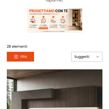
risparmio.
28
elementi
Filtri
Ord