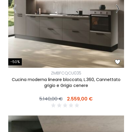
-50%
ZMBFCQCU035
Cucina moderna lineare bloccata, L.360, Cannettato
grigio e Grigio cenere
5.140,00 €
2.559,00 €