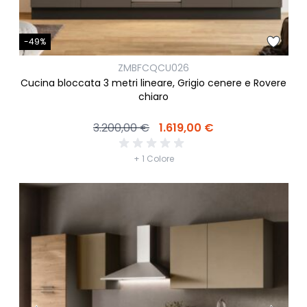
-49%
ZMBFCQCU026
Cucina bloccata 3 metri lineare, Grigio cenere e Rovere
chiaro
3.200,00 €
1.619,00 €
+ 1 Colore