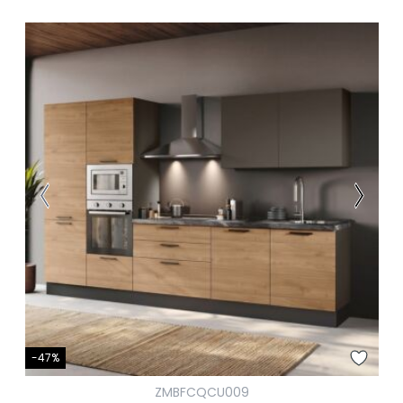
-47%
ZMBFCQCU009