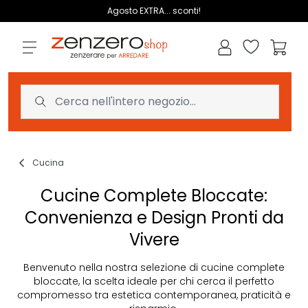
Salta al contenuto
Agosto EXTRA... sconti!
Lista dei des
Carrell
Cucina
Cucine Complete Bloccate:
Convenienza e Design Pronti da
Vivere
Benvenuto nella nostra selezione di cucine complete
bloccate, la scelta ideale per chi cerca il perfetto
compromesso tra estetica contemporanea, praticità e