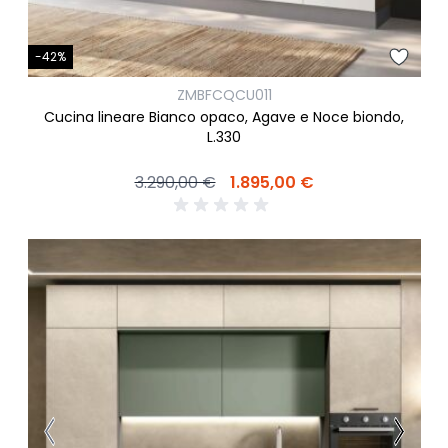
-42%
ZMBFCQCU011
Cucina lineare Bianco opaco, Agave e Noce biondo,
L.330
3.290,00 €
1.895,00 €