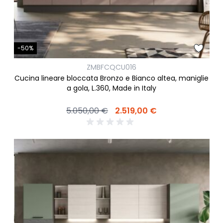
-50%
ZMBFCQCU016
Cucina lineare bloccata Bronzo e Bianco altea, maniglie
a gola, L.360, Made in Italy
5.050,00 €
2.519,00 €