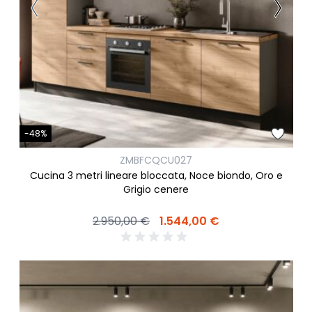
-48%
ZMBFCQCU027
Cucina 3 metri lineare bloccata, Noce biondo, Oro e
Grigio cenere
2.950,00 €
1.544,00 €