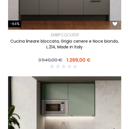
-64%
ZMBFCQCU031
Cucina lineare bloccata, Grigio cenere e Noce biondo,
L.214, Made in Italy
3.540,00 €
1.269,00 €