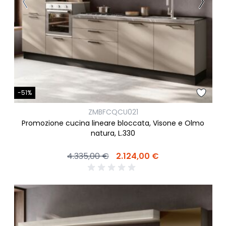
-51%
ZMBFCQCU021
Promozione cucina lineare bloccata, Visone e Olmo
natura, L.330
4.335,00 €
2.124,00 €