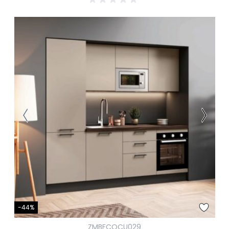
-44%
ZMBFCQCU029