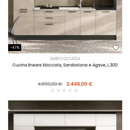
-47%
ZMBFCQCU034
Cucina lineare bloccata, Sandostone e Agave, L.300
4.650,00 €
2.449,00 €