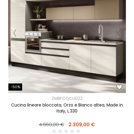
-50%
ZMBFCQCU022
Cucina lineare bloccata, Orzo e Bianco altea, Made in
Italy, L.330
4.660,00 €
2.309,00 €