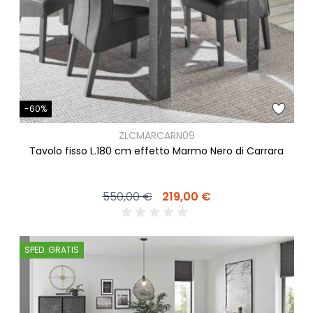
-60%
ZLCMARCARN09
Tavolo fisso L.180 cm effetto Marmo Nero di Carrara
550,00 €
219,00 €
SPED. GRATIS