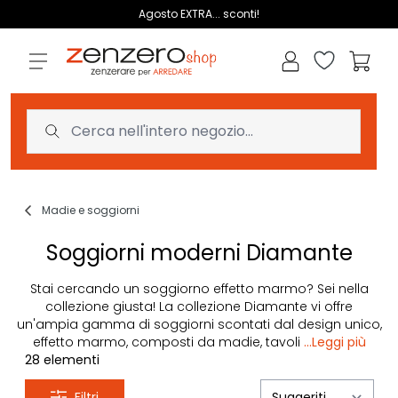
Salta al contenuto
Agosto EXTRA... sconti!
Lista dei des
Carrell
Madie e soggiorni
Soggiorni moderni Diamante
Stai cercando un soggiorno effetto marmo? Sei nella
collezione giusta! La collezione Diamante vi offre
un'ampia gamma di soggiorni scontati dal design unico,
effetto marmo, composti da madie, tavoli
...Leggi più
28
elementi
Filtri