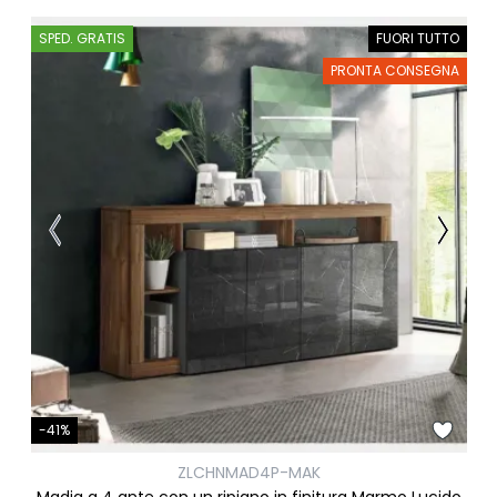
SPED. GRATIS
FUORI TUTTO
PRONTA CONSEGNA
-41%
ZLCHNMAD4P-MAK
Madia a 4 ante con un ripiano in finitura Marmo Lucido