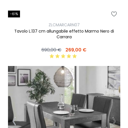
-61%
ZLCMARCARN07
Tavolo L.137 cm allungabile effetto Marmo Nero di
Carrara
690,00 €
269,00 €