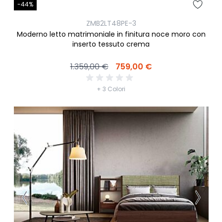
-44%
ZMB2LT48PE-3
Moderno letto matrimoniale in finitura noce moro con
inserto tessuto crema
1.359,00 €
759,00 €
+ 3 Colori