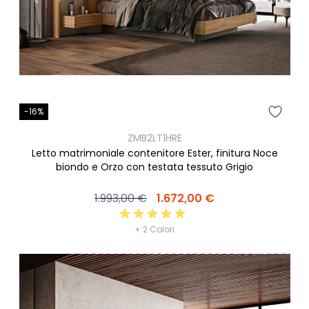
-16%
ZMB2LT1HRE
Letto matrimoniale contenitore Ester, finitura Noce
biondo e Orzo con testata tessuto Grigio
1.993,00 €
1.672,00 €
+ 2 Colori