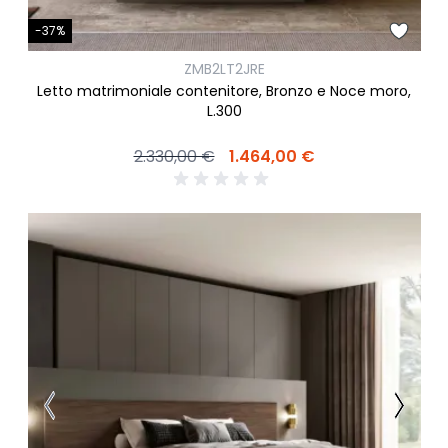
-37%
ZMB2LT2JRE
Letto matrimoniale contenitore, Bronzo e Noce moro,
L.300
2.330,00 €
1.464,00 €