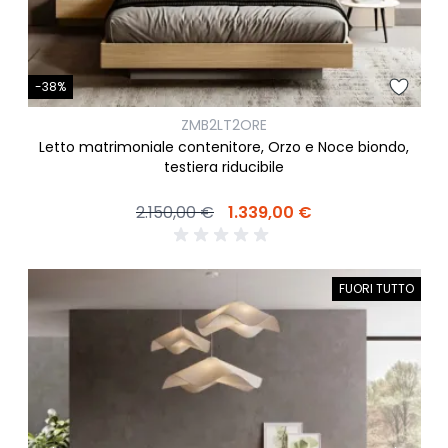
-38%
ZMB2LT2ORE
Letto matrimoniale contenitore, Orzo e Noce biondo,
testiera riducibile
2.150,00 €
1.339,00 €
FUORI TUTTO