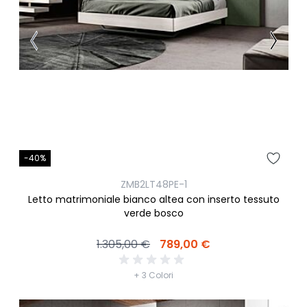
-40%
ZMB2LT48PE-1
Letto matrimoniale bianco altea con inserto tessuto
verde bosco
1.305,00 €
789,00 €
+ 3 Colori