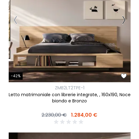
-42%
ZMB2LT2TPE-1
Letto matrimoniale con librerie integrate, , 160x190, Noce
biondo e Bronzo
2.230,00 €
1.284,00 €