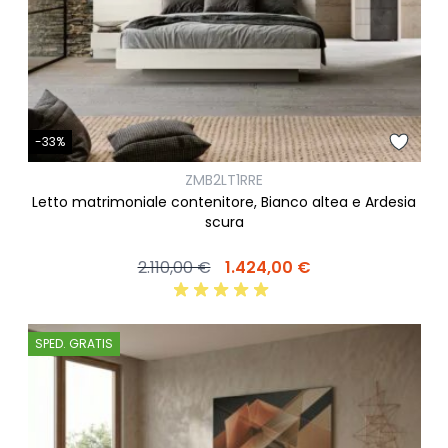
-33%
ZMB2LT1RRE
Letto matrimoniale contenitore, Bianco altea e Ardesia
scura
2.110,00 €
1.424,00 €
SPED. GRATIS