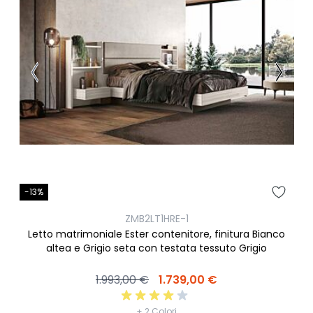
-13%
ZMB2LT1HRE-1
Letto matrimoniale Ester contenitore, finitura Bianco
altea e Grigio seta con testata tessuto Grigio
1.993,00 €
1.739,00 €
+ 2 Colori