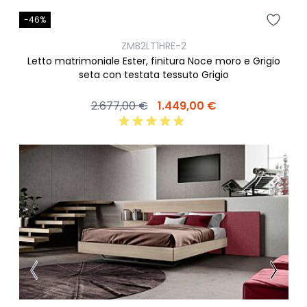
-46%
ZMB2LT1HRE-2
Letto matrimoniale Ester, finitura Noce moro e Grigio
seta con testata tessuto Grigio
2.677,00 €
1.449,00 €