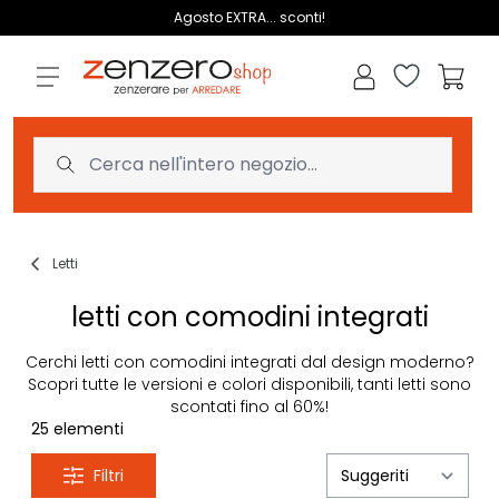
Salta al contenuto
Agosto EXTRA... sconti!
Lista dei des
Carrell
Letti
letti con comodini integrati
Cerchi letti con comodini integrati dal design moderno?
Scopri tutte le versioni e colori disponibili, tanti letti sono
scontati fino al 60%!
25
elementi
Filtri
Ord