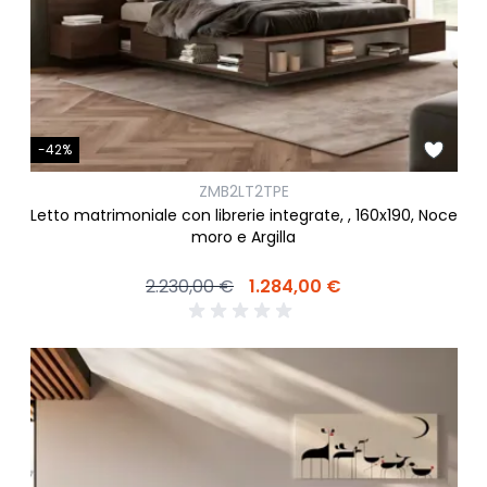
-42%
ZMB2LT2TPE
Letto matrimoniale con librerie integrate, , 160x190, Noce
moro e Argilla
2.230,00 €
1.284,00 €