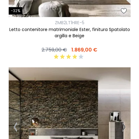
-32%
ZMB2LT1HRE-5
Letto contenitore matrimoniale Ester, finitura Spatolato
argilla e Beige
2.759,00 €
1.869,00 €