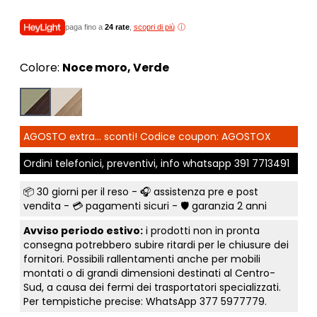
paga fino a
24 rate
,
scopri di più
Colore:
Noce moro, Verde
AGOSTO extra... sconti! Codice coupon: AGOSTOX
Ordini telefonici, preventivi, info whatsapp
391 7713491
📦
30 giorni per il reso
- 🎧 assistenza pre e post
vendita - 💳
pagamenti sicuri
- 🛡️ garanzia 2 anni
Avviso periodo estivo:
i prodotti non in pronta
consegna potrebbero subire ritardi per le chiusure dei
fornitori. Possibili rallentamenti anche per mobili
montati o di grandi dimensioni destinati al Centro-
Sud, a causa dei fermi dei trasportatori specializzati.
Per tempistiche precise: WhatsApp
377 5977779
.