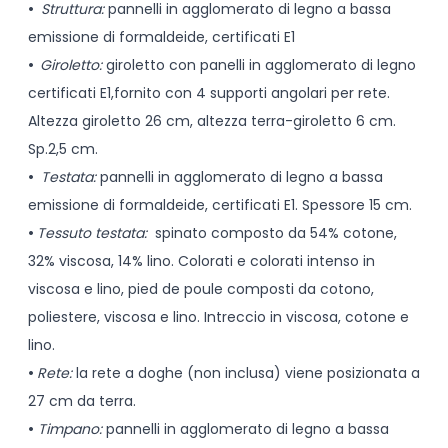
•
Struttura:
pannelli in agglomerato di legno a bassa
emissione di formaldeide, certificati E1
•
Giroletto:
giroletto con panelli in agglomerato di legno
certificati E1,fornito con 4 supporti angolari per rete.
Altezza giroletto 26 cm, altezza terra-giroletto 6 cm.
Sp.2,5 cm.
•
Testata:
pannelli in agglomerato di legno a bassa
emissione di formaldeide, certificati E1. Spessore 15 cm.
•
Tessuto testata:
spinato composto da 54% cotone,
32% viscosa, 14% lino. Colorati e colorati intenso in
viscosa e lino, pied de poule composti da cotono,
poliestere, viscosa e lino. Intreccio in viscosa, cotone e
lino.
•
Rete:
la rete a doghe (non inclusa) viene posizionata a
27 cm da terra.
•
Timpano:
pannelli in agglomerato di legno a bassa