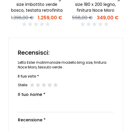
size imbottito verde
size 180 x 200 legno,
bosco, testata retrofinita
finitura Noce Moro
20
1.396,00 €
1.259,00 €
558,00 €
349,00 €
Recensisci:
Letto Ester matrimoniale modello king size, finitura
Noce Moro, tessuto verde
Il tuo voto *
Stelle:
Il tuo nome *
Recensione *