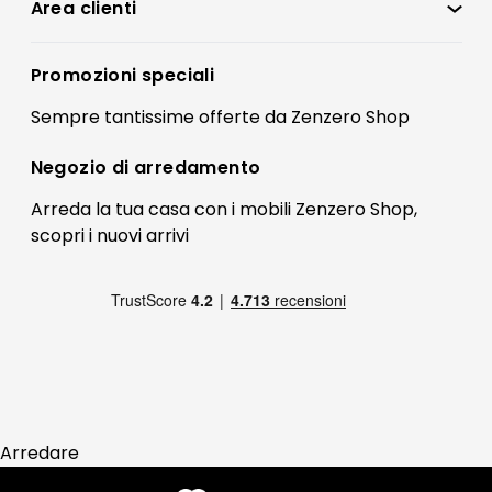
Condizioni di vendita
Area clienti
Accedi
Privacy policy
Registrati
Promozioni speciali
Preferenze Cookies
Il mio account
Sempre tantissime
offerte
da Zenzero Shop
Termini e condizioni
Bonus Mobili
Contatti
Negozio di
arredamento
Blog Arredamento
FAQ
Arreda la tua casa con i mobili Zenzero Shop,
scopri i
nuovi arrivi
Pagamenti
Reso
Arredare