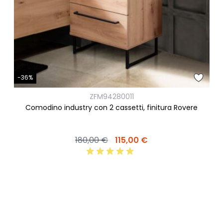
-36%
ZFM94280011
Comodino industry con 2 cassetti, finitura Rovere
180,00 €
115,00 €