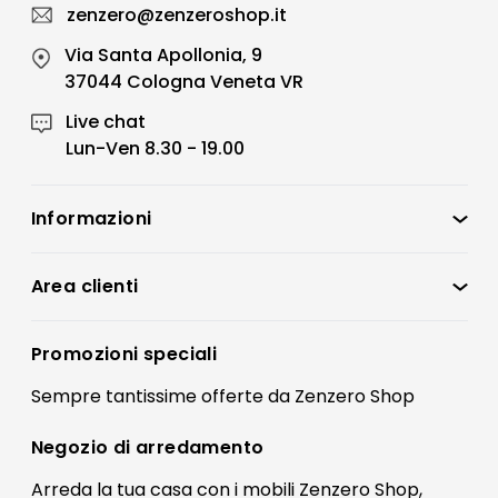
zenzero@zenzeroshop.it
Via Santa Apollonia, 9
37044 Cologna Veneta VR
Live chat
Lun-Ven 8.30 - 19.00
Informazioni
Zenzero Shop
Condizioni di vendita
Area clienti
Accedi
Privacy policy
Registrati
Promozioni speciali
Preferenze Cookies
Il mio account
Sempre tantissime
offerte
da Zenzero Shop
Termini e condizioni
Bonus Mobili
Contatti
Negozio di
arredamento
Blog Arredamento
FAQ
Arreda la tua casa con i mobili Zenzero Shop,