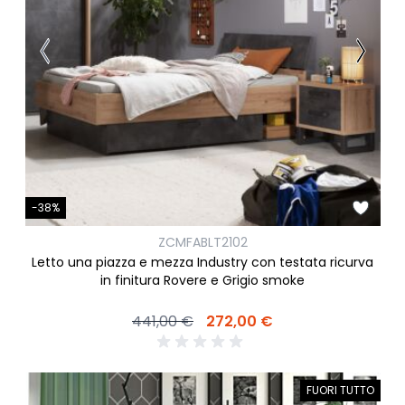
-38%
ZCMFABLT2102
Letto una piazza e mezza Industry con testata ricurva
in finitura Rovere e Grigio smoke
441,00 €
272,00 €
FUORI TUTTO