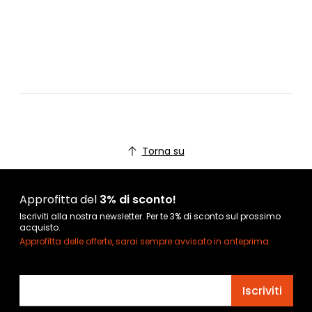
Torna su
Approfitta del
3% di sconto!
Iscriviti alla nostra newsletter. Per te 3% di sconto sul prossimo
acquisto.
Approfitta delle offerte, sarai sempre avvisato in anteprima.
Indirizzo email
Iscriviti