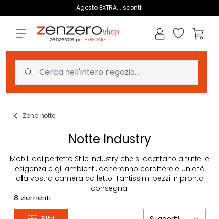
Salta al contenuto
Agosto EXTRA... sconti!
Lista dei des
Carrell
Zona notte
Notte Industry
Mobili dal perfetto Stile industry che si adattano a tutte le
esigenza e gli ambienti, doneranno carattere e unicità
alla vostra
camera da letto
! Tantissimi pezzi in pronta
consegna!
8
elementi
Filtri