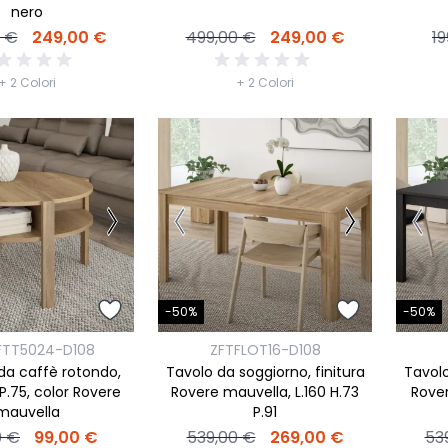
nero
 €
249,00 €
499,00 €
249,00 €
19
+ 2 Colori
+ 2 Colori
-50%
-50%
FTT5024-D108
ZFTFLOT16-D108
da caffè rotondo,
Tavolo da soggiorno, finitura
Tavolo
 P.75, color Rovere
Rovere mauvella, L.160 H.73
Rover
mauvella
P.91
0 €
99,00 €
539,00 €
269,00 €
53