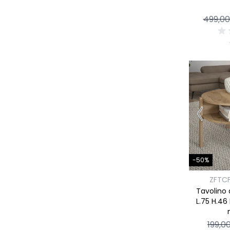
499,00
-50%
ZFTC
Tavolino 
L.75 H.46
199,0