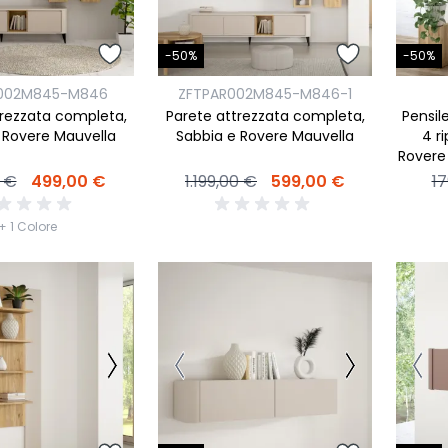
-50%
-50%
002M845-M846
ZFTPAR002M845-M846-1
trezzata completa,
Parete attrezzata completa,
Pensil
 Rovere Mauvella
Sabbia e Rovere Mauvella
4 ri
Rovere
 €
499,00 €
1.199,00 €
599,00 €
17
+ 1 Colore