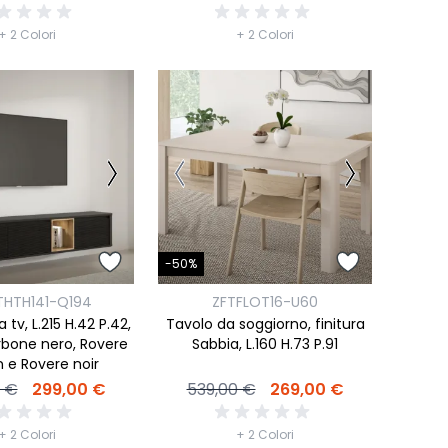
+ 2 Colori
+ 2 Colori
-50%
THTH141-Q194
ZFTFLOT16-U60
 tv, L.215 H.42 P.42,
Tavolo da soggiorno, finitura
rbone nero, Rovere
Sabbia, L.160 H.73 P.91
n e Rovere noir
0 €
299,00 €
539,00 €
269,00 €
+ 2 Colori
+ 2 Colori