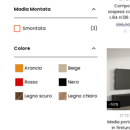
Composi
Madia Montata
sospesa con
L.84 H.136
Rove
399,0
Smontata
(3)
Colore
Arancio
Beige
Rosso
Nero
Legno scuro
Legno chiaro
-50%
ZFTB
Madia porta
in finitu