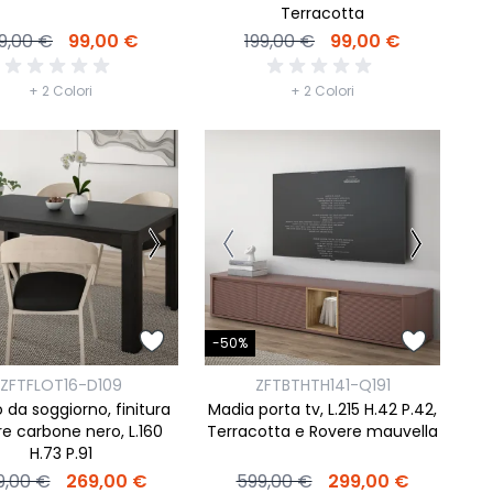
Terracotta
9,00 €
99,00 €
199,00 €
99,00 €
+ 2 Colori
+ 2 Colori
-50%
ZFTFLOT16-D109
ZFTBTHTH141-Q191
 da soggiorno, finitura
Madia porta tv, L.215 H.42 P.42,
e carbone nero, L.160
Terracotta e Rovere mauvella
H.73 P.91
9,00 €
269,00 €
599,00 €
299,00 €