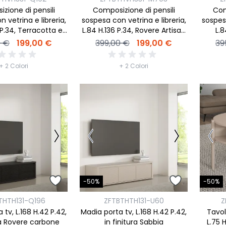
zione di pensili
Composizione di pensili
Com
 vetrina e libreria,
sospesa con vetrina e libreria,
sospesa
 P.34, Terracotta e
L.84 H.136 P.34, Rovere Artisan
L.8
re mauvella
e Rovere carbone nero
m
0 €
199,00 €
399,00 €
199,00 €
39
+ 2 Colori
+ 2 Colori
-50%
-50%
THTH131-Q196
ZFTBTHTH131-U60
Z
 tv, L.168 H.42 P.42,
Madia porta tv, L.168 H.42 P.42,
Tavol
ra Rovere carbone
in finitura Sabbia
L.75 