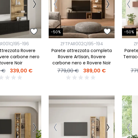
ork
Luna Top
iccione
Armadi e 
Letti cont
ip
-50%
-50%
Letto, co
Letti Plus
R001Q195-196
ZFTPAR002Q195-194
Z
ttrezzata Rovere
Parete attrezzata completa
Parete
Camere m
overe carbone nero
Rovere Artisan, Rovere
Terrac
Mostra tu
Rovere Noir
carbone nero e Rovere Noir
0 €
339,00 €
779,00 €
389,00 €
77