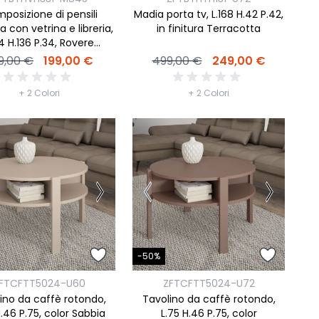
posizione di pensili
Madia porta tv, L.168 H.42 P.42,
 con vetrina e libreria,
in finitura Terracotta
4 H.136 P.34, Rovere
auvella e Sabbia
9,00 €
199,00 €
499,00 €
249,00 €
+ 2 Colori
+ 2 Colori
-50%
FTCFTT5024-U60
ZFTCFTT5024-U72
ino da caffè rotondo,
Tavolino da caffè rotondo,
H.46 P.75, color Sabbia
L.75 H.46 P.75, color