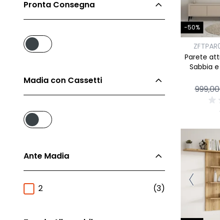
Pronta Consegna
-50%
ZFTPAR
Parete at
Sabbia e
Madia con Cassetti
999,00
Ante Madia
2
(3)