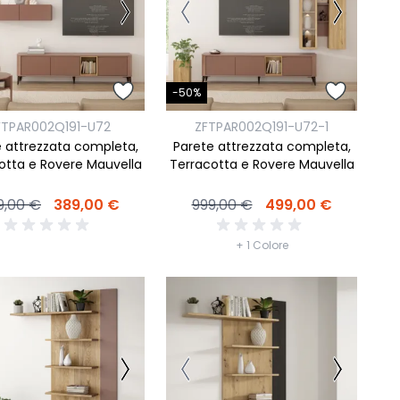
camere Like
enitore Stella
-50%
mò, armadio Atlantic
FTPAR002Q191-U72
ZFTPAR002Q191-U72-1
 attrezzata completa,
Parete attrezzata completa,
oderne notte Miss
otta e Rovere Mauvella
Terracotta e Rovere Mauvella
tti
9,00 €
389,00 €
999,00 €
499,00 €
+ 1 Colore