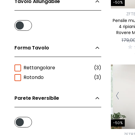
Tavolo Allungabile
-50%
ZFT
Pensile mu
4 ripiani
Rovere M
179,0
Forma Tavolo
Rettangolare
(3)
Rotondo
(3)
Parete Reversibile
-50%
ZFTB