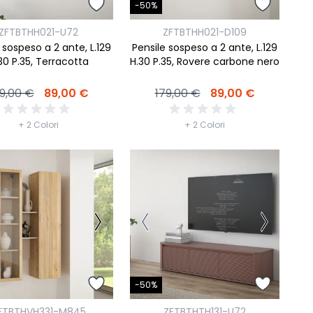
-50%
ZFTBTHH021-U72
ZFTBTHH021-D109
 sospeso a 2 ante, L.129
Pensile sospeso a 2 ante, L.129
30 P.35, Terracotta
H.30 P.35, Rovere carbone nero
9,00 €
89,00 €
179,00 €
89,00 €
+ 2 Colori
+ 2 Colori
-50%
FTBTHVH331-M845
ZFTBTHTH131-U72