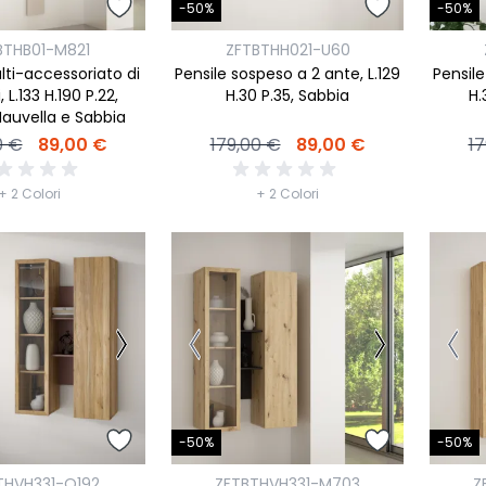
-50%
-50%
BTHB01-M821
ZFTBTHH021-U60
lti-accessoriato di
Pensile sospeso a 2 ante, L.129
Pensile
, L.133 H.190 P.22,
H.30 P.35, Sabbia
H.
auvella e Sabbia
0 €
89,00 €
179,00 €
89,00 €
17
+ 2 Colori
+ 2 Colori
-50%
-50%
THVH331-Q192
ZFTBTHVH331-M703
Z