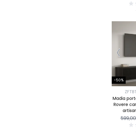
-50%
ZFTB
Madia porta
Rovere ca
artisa
599,0