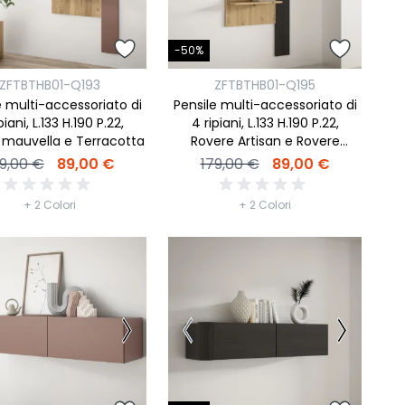
-50%
ZFTBTHB01-Q193
ZFTBTHB01-Q195
e multi-accessoriato di
Pensile multi-accessoriato di
piani, L.133 H.190 P.22,
4 ripiani, L.133 H.190 P.22,
 mauvella e Terracotta
Rovere Artisan e Rovere
carbone nero
9,00 €
89,00 €
179,00 €
89,00 €
+ 2 Colori
+ 2 Colori