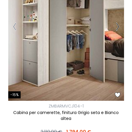
-15%
ZMBARMVCJ104-1
Cabina per camerette, finitura Grigio seta e Bianco
altea
2.110,00 €
1.794,00 €