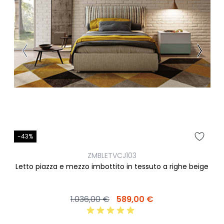
-43%
ZMBLETVCJ103
Letto piazza e mezzo imbottito in tessuto a righe beige
1.036,00 €
589,00 €