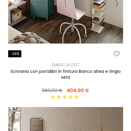
-28%
ZMBVCJSC107
Scrivania con portalibri in finitura Bianco altea e Grigio
seta
560,00 €
404,00 €