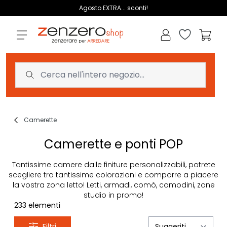
Salta al contenuto
Agosto EXTRA... sconti!
Lista dei des
Carrell
Camerette
Camerette e ponti POP
Tantissime camere dalle finiture personalizzabili, potrete
scegliere tra tantissime colorazioni e comporre a piacere
la vostra zona letto! Letti, armadi, comò, comodini, zone
studio in promo!
233
elementi
Filtri