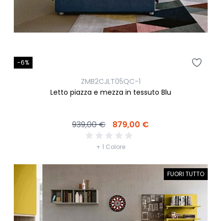
-6%
ZMB2CJLT05QC-1
Letto piazza e mezza in tessuto Blu
939,00 €
879,00 €
+ 1 Colore
FUORI TUTTO