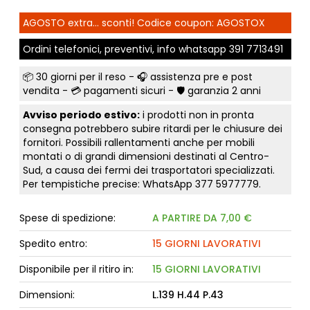
AGOSTO extra... sconti! Codice coupon: AGOSTOX
Ordini telefonici, preventivi, info whatsapp
391 7713491
📦
30 giorni per il reso
- 🎧 assistenza pre e post
vendita - 💳
pagamenti sicuri
- 🛡️ garanzia 2 anni
Avviso periodo estivo:
i prodotti non in pronta
consegna potrebbero subire ritardi per le chiusure dei
fornitori. Possibili rallentamenti anche per mobili
montati o di grandi dimensioni destinati al Centro-
Sud, a causa dei fermi dei trasportatori specializzati.
Per tempistiche precise: WhatsApp
377 5977779
.
Spese di spedizione:
A PARTIRE DA 7,00 €
Spedito entro:
15 GIORNI LAVORATIVI
Disponibile per il ritiro in:
15 GIORNI LAVORATIVI
Dimensioni:
L.139 H.44 P.43