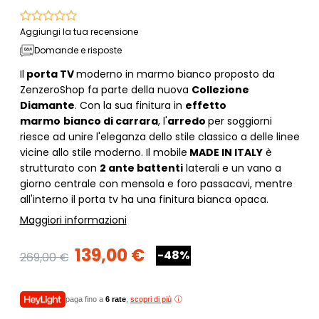
Aggiungi la tua recensione
Domande e risposte
Il
porta TV
moderno in marmo bianco proposto da
ZenzeroShop fa parte della nuova
Collezione
Diamante
. Con la sua finitura in
effetto
marmo
bianco di carrara
, l'
arredo
per soggiorni
riesce ad unire l'eleganza dello stile classico a delle linee
vicine allo stile moderno. Il mobile
MADE IN ITALY
è
strutturato con
2 ante battenti
laterali e un vano a
giorno centrale con mensola e foro passacavi, mentre
all'interno il porta tv ha una finitura bianca opaca.
Maggiori informazioni
139,00 €
-48%
269,00 €
paga fino a
6 rate
,
scopri di più