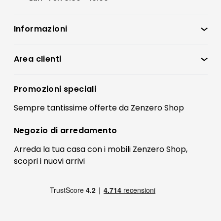
Informazioni
Zenzero Shop
Condizioni di vendita
Area clienti
Accedi
Privacy policy
Registrati
Promozioni speciali
Preferenze Cookies
Il mio account
Sempre tantissime
offerte
da Zenzero Shop
Termini e condizioni
Bonus Mobili
Contatti
Negozio di
arredamento
Blog Arredamento
FAQ
Arreda la tua casa con i mobili Zenzero Shop,
scopri i
nuovi arrivi
Pagamenti
Reso