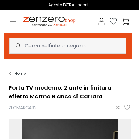
Salta al contenuto
Agosto EXTRA... sconti!
Lista dei des
Carrell
Home
Porta TV moderno, 2 ante in finitura
effetto Marmo Bianco di Carrara
ZLCMARCAR2