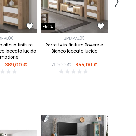
-50%
-50%
MPAL06
ZPMPAL05
Consolle 
alta in finitura
Porta tv in finitura Rovere e
Bianco
co laccato lucido
Bianco laccato lucido
omozione
530,0
€
389,00 €
710,00 €
355,00 €