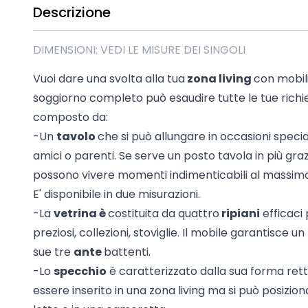
Descrizione
Madie industrial New Y
Mobili sala moderna P
Mobili Blu
DIMENSIONI: VEDI LE MISURE DEI SINGOLI
Mobili da soggiorno Str
Vuoi dare una svolta alla tua
zona living
con mobil
Collezione Beta 2.0
soggiorno completo può esaudire tutte le tue richies
Collezione Mango
composto da:
Mobili Tomasella
-Un
tavolo
che si può allungare in occasioni speci
Mostra tutti
amici o parenti. Se serve un posto tavola in più grazi
possono vivere momenti indimenticabili al massimo 
E' disponibile in due misurazioni.
-La
vetrina è
costituita da quattro
ripiani
efficaci
preziosi, collezioni, stoviglie. Il mobile garantisce u
sue tre
ante
battenti.
-Lo
specchio
è caratterizzato dalla sua forma rett
essere inserito in una zona living ma si può posizi