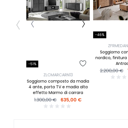
-46%
ZFRMEDA
Soggiorno com
nordico, finitur
Antra
-51%
2.200,00 €
ZLCMARCARN13
Soggiorno composto da madia
4 ante, porta TV e madia alta
effetto Marmo di carrara
1.300,00 €
635,00 €