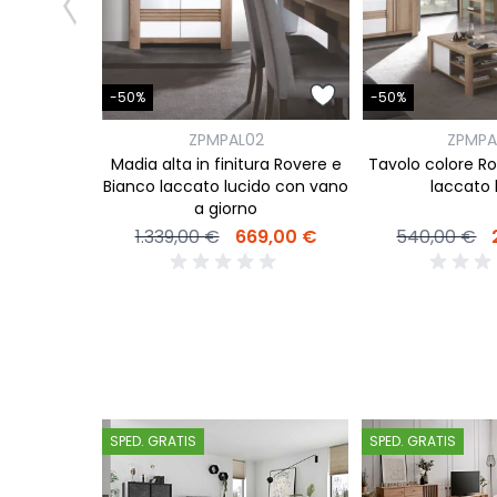
-50%
-50%
1
ZPMPAL02
ZPMPA
e e Bianco
Madia alta in finitura Rovere e
Tavolo colore R
ido
Bianco laccato lucido con vano
laccato 
a giorno
5,00 €
1.339,00 €
669,00 €
540,00 €
SPED. GRATIS
SPED. GRATIS