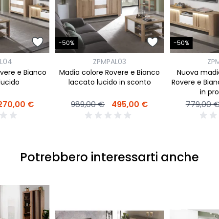
-50%
-50%
L04
ZPMPAL03
ZP
overe e Bianco
Madia colore Rovere e Bianco
Nuova madia 
lucido
laccato lucido in sconto
Rovere e Bian
in pr
270,00 €
989,00 €
495,00 €
779,00 
Potrebbero interessarti anche