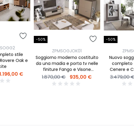
-50%
-50%
NSOGG2
ZPMSOGJOK01
ZPMS
pleto stile
Soggiorno moderno costituito
Nuovo sogg
a Rovere Oak e
da una madia e porta tv nelle
completo 
cite
finiture Fango e Visone
Cenere e C
1.196,00 €
cannettato
1.870,00 €
935,00 €
3.479,00 