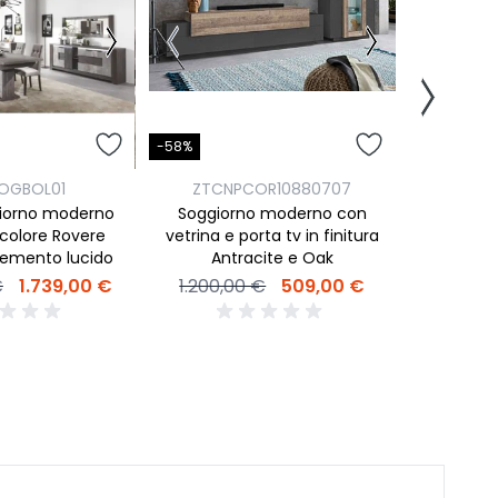
-45%
-58%
Z
OGBOL01
ZTCNPCOR10880707
Soggior
iorno moderno
Soggiorno moderno con
madie, 
colore Rovere
vetrina e porta tv in finitura
emento lucido
Antracite e Oak
980,0
€
1.739,00 €
1.200,00 €
509,00 €