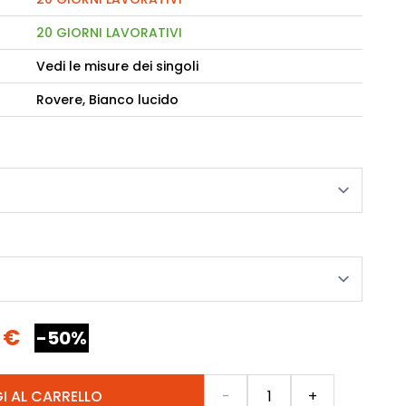
20 GIORNI LAVORATIVI
camere Like
Vedi le misure dei singoli
enitore Stella
mò, armadio Atlantic
Rovere, Bianco lucido
oderne notte Miss
tti
 €
-50%
Quantità
I AL CARRELLO
-
+