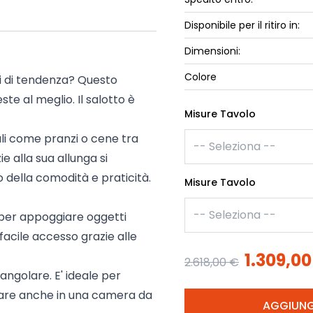
ork
Luna Top
Disponibile per il ritiro in:
iccione
Armadi e 
Dimensioni:
Letti cont
ip
Colore
Letto, co
i di tendenza? Questo
Letti Plus
te al meglio. Il salotto è
Misure Tavolo
Camere m
Mostra tu
ali come pranzi o cene tra
e alla sua allunga si
della comodità e praticità.
Misure Tavolo
 per appoggiare oggetti
n facile accesso grazie alle
1.309,00
2.618,00 €
angolare. E' ideale per
onare anche in una
camera da
AGGIUNG