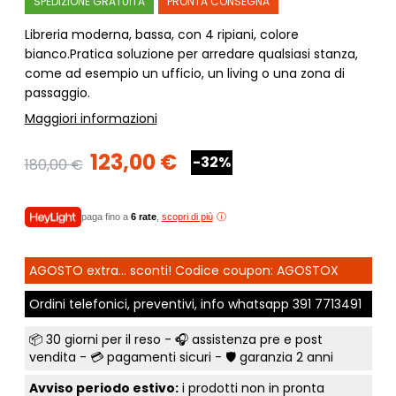
SPEDIZIONE GRATUITA
PRONTA CONSEGNA
Libreria moderna, bassa, con 4 ripiani, colore
bianco.Pratica soluzione per arredare qualsiasi stanza,
come ad esempio un ufficio, un living o una zona di
passaggio.
Maggiori informazioni
123,00 €
-32%
180,00 €
paga fino a
6 rate
,
scopri di più
AGOSTO extra... sconti! Codice coupon: AGOSTOX
Ordini telefonici, preventivi, info whatsapp
391 7713491
📦
30 giorni per il reso
- 🎧 assistenza pre e post
vendita - 💳
pagamenti sicuri
- 🛡️ garanzia 2 anni
Avviso periodo estivo:
i prodotti non in pronta