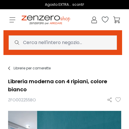
Salta al contenuto
Agosto EXTRA... sconti!
Lista dei des
Carrell
Librerie per camerette
Libreria moderna con 4 ripiani, colore
bianco
ZFO002255BO