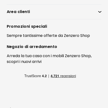
Zenzero Shop
Condizioni di vendita
Area clienti
Accedi
Privacy policy
Registrati
Promozioni speciali
Preferenze Cookies
Il mio account
Sempre tantissime
offerte
da Zenzero Shop
Termini e condizioni
Bonus Mobili
Contatti
Negozio di
arredamento
Blog Arredamento
FAQ
Arreda la tua casa con i mobili Zenzero Shop,
scopri i
nuovi arrivi
Pagamenti
Reso