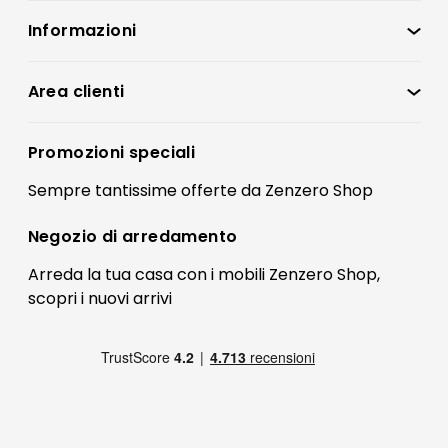
Informazioni
Zenzero Shop
Condizioni di vendita
Area clienti
Accedi
Privacy policy
Registrati
Promozioni speciali
Preferenze Cookies
Il mio account
Sempre tantissime
offerte
da Zenzero Shop
Termini e condizioni
Bonus Mobili
Contatti
Negozio di
arredamento
Blog Arredamento
FAQ
Arreda la tua casa con i mobili Zenzero Shop,
scopri i
nuovi arrivi
Pagamenti
Reso