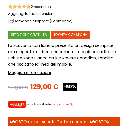
2
recensioni
Aggiungi la tua recensione
Domande e risposte (1 domande)
SPEDIZIONE GRATUITA
PRONTA CONSEGNA
La scrivania con libreria presenta un design semplice
ma elegante, ottima per camerette o piccoli uffici. Le
finiture sono Bianco artik e Rovere canadian, tonalità
che risaltano la linea del mobile.
Maggiori informazioni
129,00 €
-50%
258,00 €
paga fino a
6 rate
,
scopri di più
AGOSTO extra... sconti! Codice coupon: AGOSTOX