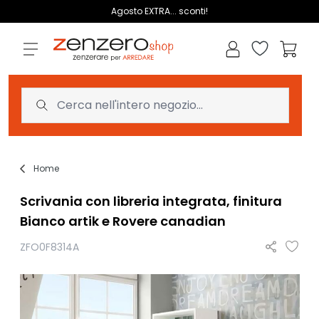
Salta al contenuto
Agosto EXTRA... sconti!
Lista dei des
Carrell
Home
Scrivania con libreria integrata, finitura
Bianco artik e Rovere canadian
ZFO0F8314A