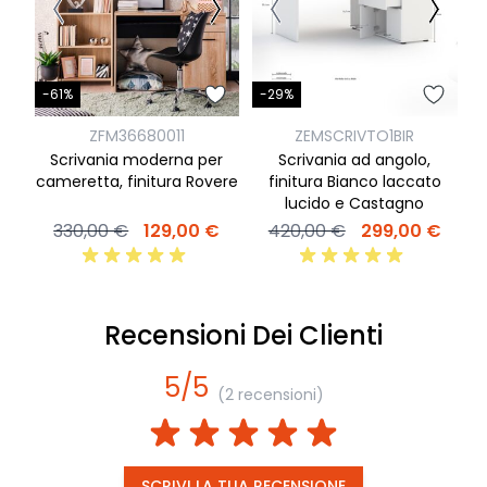
-
-61%
-29%
ZFM36680011
ZEMSCRIVTO1BIR
Scrivania moderna per
Scrivania ad angolo,
cameretta, finitura Rovere
finitura Bianco laccato
lucido e Castagno
330,00 €
129,00 €
420,00 €
299,00 €
Recensioni Dei Clienti
5/5
(2 recensioni)
SCRIVI LA TUA RECENSIONE