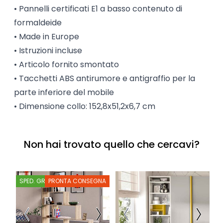
• Pannelli certificati E1 a basso contenuto di
formaldeide
• Made in Europe
• Istruzioni incluse
• Articolo fornito smontato
• Tacchetti ABS antirumore e antigraffio per la
parte inferiore del mobile
• Dimensione collo: 152,8x51,2x6,7 cm
Non hai trovato quello che cercavi?
SPED. GRATIS
PRONTA CONSEGNA
S