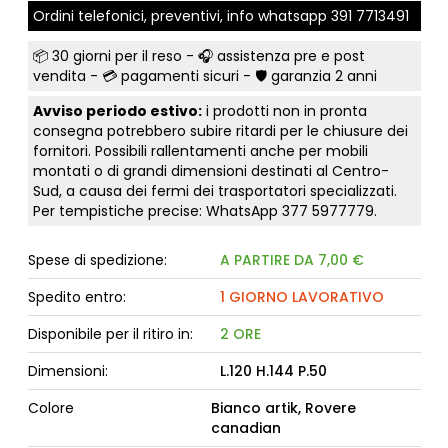
Ordini telefonici, preventivi, info whatsapp
391 7713491
📦
30 giorni per il reso
- 🎧 assistenza pre e post
vendita - 💳
pagamenti sicuri
- 🛡️ garanzia 2 anni
Avviso periodo estivo:
i prodotti non in pronta
consegna potrebbero subire ritardi per le chiusure dei
fornitori. Possibili rallentamenti anche per mobili
montati o di grandi dimensioni destinati al Centro-
Sud, a causa dei fermi dei trasportatori specializzati.
Per tempistiche precise: WhatsApp
377 5977779
.
Spese di spedizione:
A PARTIRE DA 7,00 €
Spedito entro:
1 GIORNO LAVORATIVO
Disponibile per il ritiro in:
2 ORE
Dimensioni:
L.120 H.144 P.50
Colore
Bianco artik, Rovere
canadian