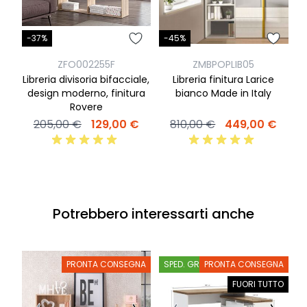
-37%
-45%
-
ZFO002255F
ZMBPOPLIB05
Libreria divisoria bifacciale,
Libreria finitura Larice
design moderno, finitura
bianco Made in Italy
Rovere
205,00 €
129,00 €
810,00 €
449,00 €
Potrebbero interessarti anche
PRONTA CONSEGNA
SPED. GRATIS
PRONTA CONSEGNA
S
FUORI TUTTO