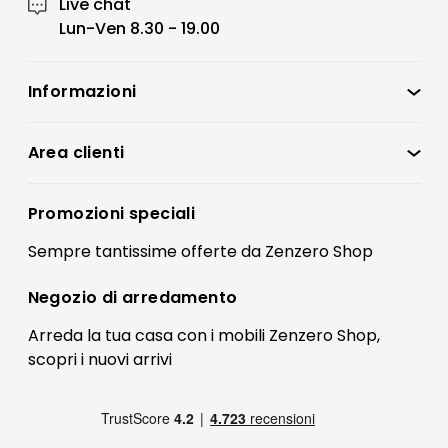
Live chat
Lun-Ven 8.30 - 19.00
Informazioni
Zenzero Shop
Condizioni di vendita
Area clienti
Accedi
Privacy policy
Registrati
Promozioni speciali
Preferenze Cookies
Il mio account
Sempre tantissime
offerte
da Zenzero Shop
Termini e condizioni
Bonus Mobili
Contatti
Negozio di
arredamento
Blog Arredamento
FAQ
Arreda la tua casa con i mobili Zenzero Shop,
scopri i
nuovi arrivi
Pagamenti
Reso