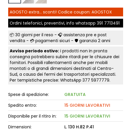
AGOSTO extra... sconti! Codice coupon: AGOSTOX
Ordini telefonici, preventivi, info whatsapp
391 7713491
📦
30 giorni per il reso
- 🎧 assistenza pre e post
vendita - 💳
pagamenti sicuri
- 🛡️ garanzia 2 anni
Avviso periodo estivo:
i prodotti non in pronta
consegna potrebbero subire ritardi per le chiusure dei
fornitori. Possibili rallentamenti anche per mobili
montati o di grandi dimensioni destinati al Centro-
Sud, a causa dei fermi dei trasportatori specializzati.
Per tempistiche precise: WhatsApp
377 5977779
.
Spese di spedizione:
GRATUITA
Spedito entro:
15 GIORNI LAVORATIVI
Disponibile per il ritiro in:
15 GIORNI LAVORATIVI
Dimensioni:
L. 130 H.82 P.41