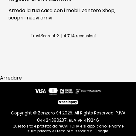
Blog Arredamento
FAQ
Arreda la tua casa con i mobili Zenzero Shop,
scopri i
nuovi arrivi
Pagamenti
Reso
Arredare
Copyright © Zenzero Srl 2025. All Rights Reserved. P.IVA
04424390237. REA VR 419246
Questo sito è protetto da reCAPTCHA e si applicano le norme
sulla
privacy
e i
termini di servizio
di Google.