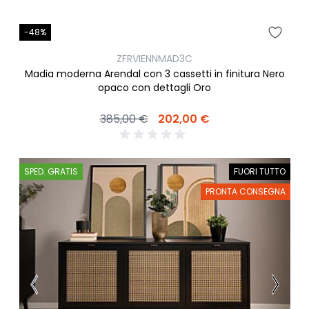
-48%
ZFRVIENNMAD3C
Madia moderna Arendal con 3 cassetti in finitura Nero
opaco con dettagli Oro
385,00 €
202,00 €
SPED. GRATIS
FUORI TUTTO
PRONTA CONSEGNA