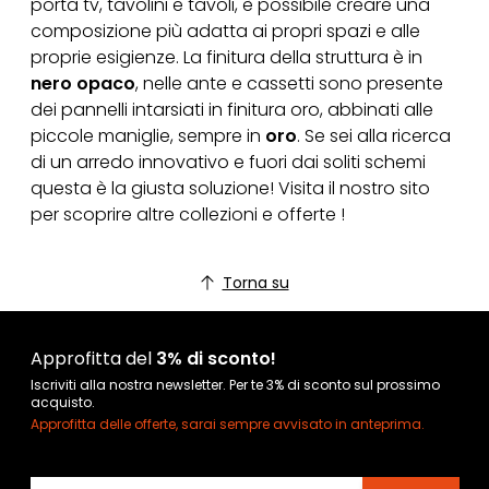
porta tv, tavolini e tavoli, è possibile creare una
composizione più adatta ai propri spazi e alle
proprie esigienze. La finitura della struttura è in
nero opaco
, nelle ante e cassetti sono presente
dei pannelli intarsiati in finitura oro, abbinati alle
piccole maniglie, sempre in
oro
. Se sei alla ricerca
di un arredo innovativo e fuori dai soliti schemi
questa è la giusta soluzione! Visita il nostro sito
per scoprire altre collezioni e offerte !
Torna su
Approfitta del
3% di sconto!
Iscriviti alla nostra newsletter. Per te 3% di sconto sul prossimo
acquisto.
Approfitta delle offerte, sarai sempre avvisato in anteprima.
Indirizzo email