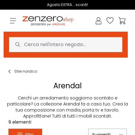
Salta al contenuto
Agosto EXTRA... sconti!
Lista dei des
Carrell
Stile nordico
Arendal
Cerchi un arredamento soggiorno scontato e
particolare? La collezione Arendal fa a caso tuo. Crea la
tua composizione con madia, porta tv e tavolo.
Approfittane! Tutti di tutti i mobili scontati.
9
elementi
Filtri