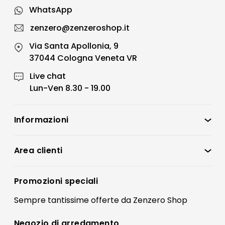
WhatsApp
zenzero@zenzeroshop.it
Via Santa Apollonia, 9
37044 Cologna Veneta VR
Live chat
Lun-Ven 8.30 - 19.00
Informazioni
Zenzero Shop
Condizioni di vendita
Area clienti
Accedi
Privacy policy
Registrati
Promozioni speciali
Preferenze Cookies
Il mio account
Sempre tantissime
offerte
da Zenzero Shop
Termini e condizioni
Bonus Mobili
Contatti
Negozio di
arredamento