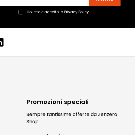
Ho letto e accetto la
Privacy Policy
camere Like
enitore Stella
mò, armadio Atlantic
oderne notte Miss
tti
Promozioni speciali
Sempre tantissime
offerte
da Zenzero
Shop