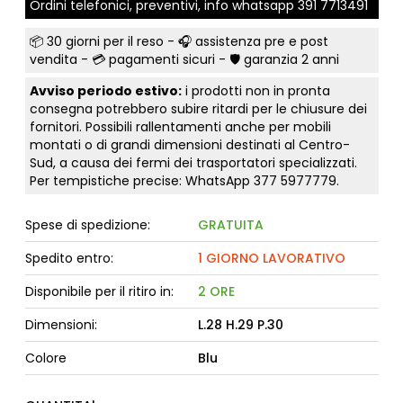
Ordini telefonici, preventivi, info whatsapp
391 7713491
📦
30 giorni per il reso
- 🎧 assistenza pre e post
vendita - 💳
pagamenti sicuri
- 🛡️ garanzia 2 anni
Avviso periodo estivo:
i prodotti non in pronta
consegna potrebbero subire ritardi per le chiusure dei
fornitori. Possibili rallentamenti anche per mobili
montati o di grandi dimensioni destinati al Centro-
Sud, a causa dei fermi dei trasportatori specializzati.
Per tempistiche precise: WhatsApp
377 5977779
.
Spese di spedizione:
GRATUITA
Spedito entro:
1 GIORNO LAVORATIVO
Disponibile per il ritiro in:
2 ORE
Dimensioni:
L.28 H.29 P.30
Colore
Blu