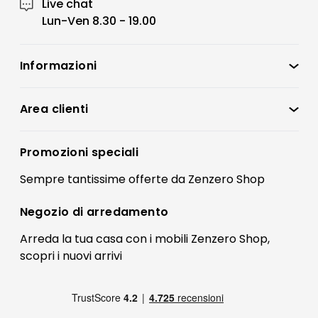
Live chat
Lun-Ven 8.30 - 19.00
Informazioni
Zenzero Shop
Condizioni di vendita
Area clienti
Accedi
Privacy policy
Registrati
Promozioni speciali
Preferenze Cookies
Il mio account
Sempre tantissime
offerte
da Zenzero Shop
Termini e condizioni
Bonus Mobili
Contatti
Negozio di
arredamento
Blog Arredamento
FAQ
Arreda la tua casa con i mobili Zenzero Shop,
scopri i
nuovi arrivi
Pagamenti
Reso