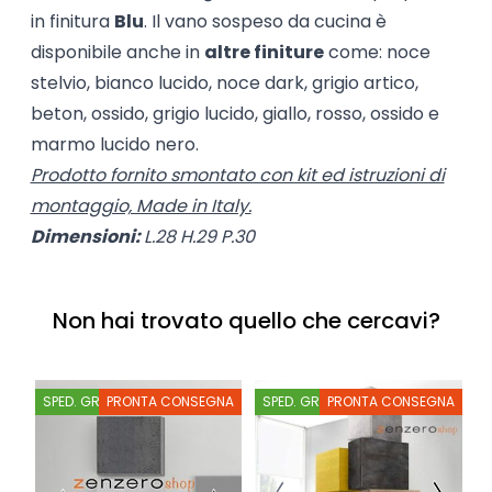
in finitura
Blu
. Il vano sospeso da cucina è
disponibile anche in
altre finiture
come: noce
stelvio, bianco lucido, noce dark, grigio artico,
beton, ossido, grigio lucido, giallo, rosso, ossido e
marmo lucido nero.
Prodotto fornito smontato con kit ed istruzioni di
montaggio, Made in Italy.
Dimensioni:
L.28 H.29 P.30
Non hai trovato quello che cercavi?
SPED. GRATIS
PRONTA CONSEGNA
SPED. GRATIS
PRONTA CONSEGNA
S