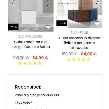
-
-47%
-23%
ZLCINFCUB
ZLCINFCUOSBE
Cubo sospeso in diverse
Cubo moderno e di
finiture per parete
design, Ossido e Beton
attrezzata
159,00 €
84,00 €
109,00 €
84,00 €
Recensisci:
Vano a giorno per cucina, Blu
Il tuo voto *