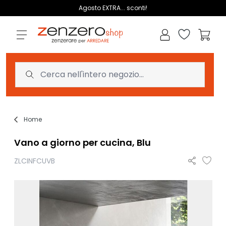
Salta al contenuto
Agosto EXTRA... sconti!
Lista dei des
Carrell
Home
Vano a giorno per cucina, Blu
ZLCINFCUVB