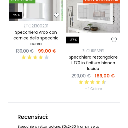
-29%
ZTC21300201
Specchiera Arco con
cornice dello specchio
-37%
-
curva
139,00 €
99,00 €
ZLCURBSPE1
Specchiera rettangolare
M
L.170 in finitura bianca
lucida
299,00 €
189,00 €
+ 1 Colore
Recensisci:
Specchiera rettangolare, 80x2x60 h cm, inserto