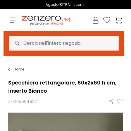
Salta al contenuto
Agosto EXTRA... sconti!
Lista dei des
Carrell
Home
Specchiera rettangolare, 80x2x60 h cm,
inserto Bianco
ZTC36694927