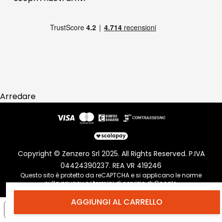
Pagamenti
Reso
Arredare
Copyright © Zenzero Srl 2025. All Rights Reserved. P.IVA
04424390237. REA VR 419246
Questo sito è protetto da reCAPTCHA e si applicano le norme
sulla
privacy
e i
termini di servizio
di Google.
AGGIUNGI AL CARRELLO
Informativa sulla raccolta