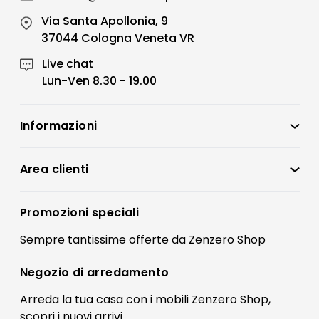
Via Santa Apollonia, 9
37044 Cologna Veneta VR
Live chat
Lun-Ven 8.30 - 19.00
Informazioni
Zenzero Shop
Condizioni di vendita
Area clienti
Accedi
Privacy policy
Registrati
Promozioni speciali
Preferenze Cookies
Il mio account
Sempre tantissime
offerte
da Zenzero Shop
Termini e condizioni
Bonus Mobili
Contatti
Negozio di
arredamento
Blog Arredamento
FAQ
Arreda la tua casa con i mobili Zenzero Shop,
scopri i
nuovi arrivi