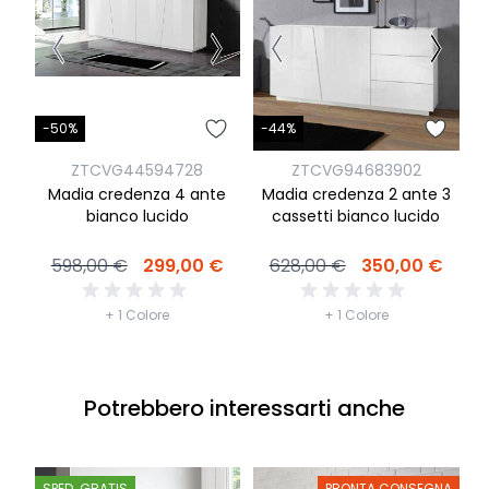
-50%
-
-44%
ZTCVG44594728
ZTCVG94683902
Madia credenza 4 ante
M
Madia credenza 2 ante 3
bianco lucido
c
cassetti bianco lucido
598,00 €
299,00 €
628,00 €
350,00 €
+ 1 Colore
+ 1 Colore
Potrebbero interessarti anche
SPED. GRATIS
PRONTA CONSEGNA