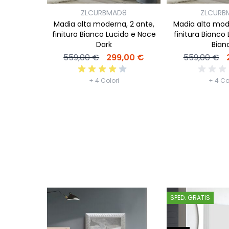
ZLCURBMAD8
ZLCURB
Madia alta moderna, 2 ante,
Madia alta mod
finitura Bianco Lucido e Noce
finitura Bianco 
Dark
Bian
559,00 €
299,00 €
559,00 €
+ 4 Colori
+ 4 Co
SPED. GRATIS