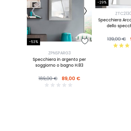
-29%
ZTC213
Specchiera Arc
dello specc
139,00 €
-53%
ZPNSPARG3
Specchiera in argento per
soggiorno o bagno H.83
189,00 €
89,00 €