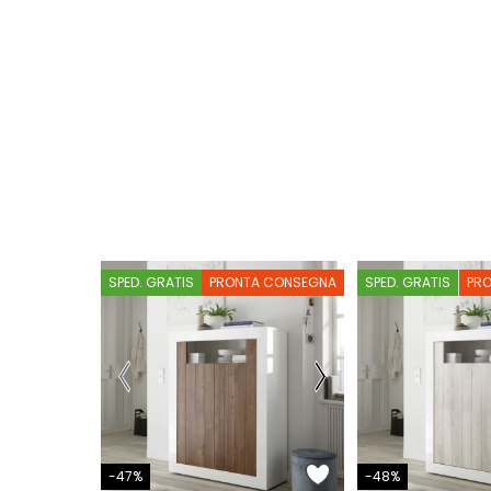
SPED. GRATIS
PRONTA CONSEGNA
SPED. GRATIS
PR
-47%
-48%