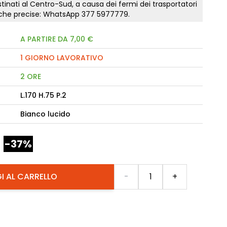
tinati al Centro-Sud, a causa dei fermi dei trasportatori
tiche precise: WhatsApp
377 5977779
.
camere Like
A PARTIRE DA 7,00 €
enitore Stella
mò, armadio Atlantic
1 GIORNO LAVORATIVO
2 ORE
oderne notte Miss
L.170 H.75 P.2
tti
Bianco lucido
-37%
Quantità
I AL CARRELLO
-
+