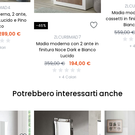
ZLC
MAD4
Madia mode
erna, 2 ante,
cassetti in fi
Lucido e Pino
Bianc
-46%
co
559,00 
289,00 €
ZLCURBMAD7
Madia moderna con 2 ante in
+ 4
lori
finitura Noce Dark e Bianco
Lucido
359,00 €
194,00 €
+ 4 Colori
Potrebbero interessarti anche