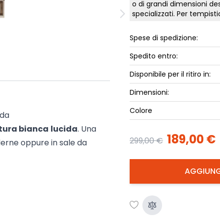
o di grandi dimensioni des
ork
Luna Top
specializzati. Per tempis
iccione
Armadi e 
Spese di spedizione:
Letti cont
ip
Letto, co
Spedito entro:
Letti Plus
Disponibile per il ritiro in:
Camere m
Dimensioni:
Mostra tu
Colore
ida
itura bianca
lucida
. Una
189,00 €
299,00 €
erne oppure in sale da
AGGIUNG