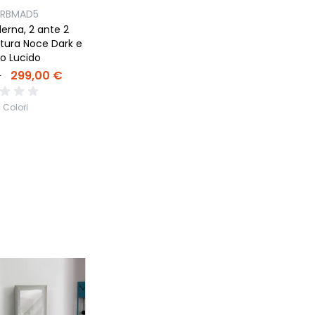
URBMAD5
rna, 2 ante 2
nitura Noce Dark e
o Lucido
€
299,00 €
 Colori