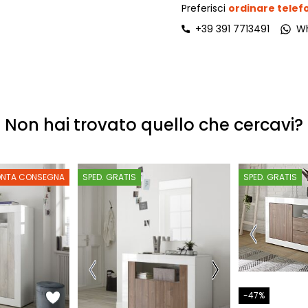
Preferisci
ordinare tele
+39 391 7713491
W
Non hai trovato quello che cercavi?
ONTA CONSEGNA
SPED. GRATIS
SPED. GRATIS
-47%