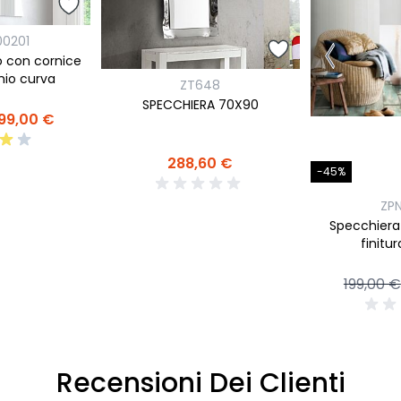
00201
o con cornice
hio curva
ZT648
SPECCHIERA 70X90
99,00 €
288,60 €
-45%
ZP
Specchiera 
finitu
199,00 €
Recensioni Dei Clienti