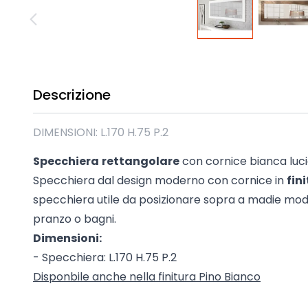
Madie industrial New Y
Mobili sala moderna P
Mobili Blu
Mobili da soggiorno Str
Collezione Beta 2.0
Descrizione
Collezione Mango
Mobili Tomasella
DIMENSIONI: L.170 H.75 P.2
Mostra tutti
Specchiera
rettangolare
con cornice bianca luc
Specchiera dal design moderno con cornice in
fin
specchiera utile da posizionare sopra a madie mod
pranzo o bagni.
Dimensioni:
- Specchiera: L.170 H.75 P.2
Disponbile anche nella finitura Pino Bianco