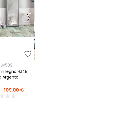
NSP509
in legno H.148,
ra Argento
109,00 €