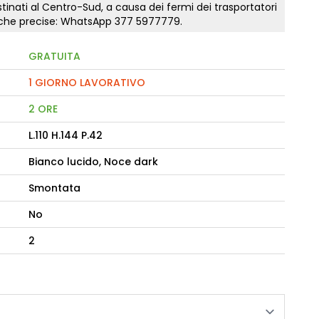
tinati al Centro-Sud, a causa dei fermi dei trasportatori
tiche precise: WhatsApp
377 5977779
.
camere Like
GRATUITA
enitore Stella
mò, armadio Atlantic
1 GIORNO LAVORATIVO
2 ORE
oderne notte Miss
L.110 H.144 P.42
tti
Bianco lucido, Noce dark
Smontata
No
2