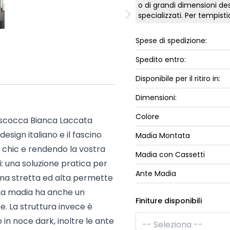
o di grandi dimensioni des
ork
Luna Top
specializzati. Per tempis
iccione
Armadi e 
Spese di spedizione:
Letti cont
ip
Letto, co
Spedito entro:
Letti Plus
Disponibile per il ritiro in:
Camere m
Dimensioni:
Mostra tu
Colore
e scocca Bianca Laccata
sign italiano e il fascino
Madia Montata
chic e rendendo la vostra
Madia con Cassetti
i: una soluzione pratica per
Ante Madia
rma stretta ed alta permette
. La madia ha anche un
Finiture disponibili
e. La struttura invece è
n noce dark, inoltre le ante