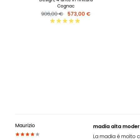
Cognac
906,00 €
573,00 €
Maurizio
madia alta mode
La madia è molto ca