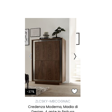
-37%
ZLCSKY-MBCOGNAC
Credenza Moderna, Madia di
Design, 4 ante in finitura