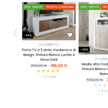
SPED. GRATIS
PRONTA CONSEGNA
SPED. GRATIS
PR
-48%
ZLCURBPTV2
Porta TV a 3 ante, moderno e di
-48%
design, finitura Bianco Lucido e
ZLCURB
Noce Dark
Madia alta mod
359,00 €
186,00 €
finitura Bianco 
Bian
+ 3 Colori
559,00 €
+ 4 Co