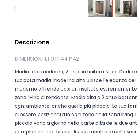
Madie industrial New Y
Mobili sala moderna P
Mobili Blu
Mobili da soggiorno Str
Collezione Beta 2.0
Descrizione
Collezione Mango
Mobili Tomasella
DIMENSIONI: L.110 H.144 P.42
Mostra tutti
Madia alta moderna, 2 ante in finitura Noce Dark 
LucidoLa madia moderna alta unisce l'eleganza del de
moderno offrendo così un risultato estremamente 
zona living di tendenza. Madia alta a 2 ante battent
ogni ambiente, anche quello più piccolo. La sua fo
di essere posizionata in ogni zona della zona living
piccolo vano a giorno nella parte alta delle due ant
completamente bianca lucida mentre le ante sono i