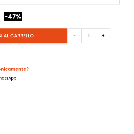
-47%
Quantità
I AL CARRELLO
-
+
fonicamente?
hatsApp