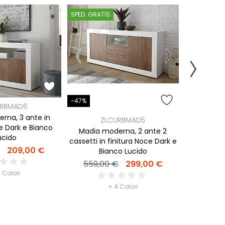
SPED. GRATIS
SPED. GRATI
-47%
-39%
URBMAD6
rna, 3 ante in
ZLCURBMAD5
Z
e Dark e Bianco
Madia moderna, 2 ante 2
Vetrina mo
ucido
cassetti in finitura Noce Dark e
in vetro
209,00 €
Bianco Lucido
Bianca Lu
559,00 €
299,00 €
749,0
 Colori
+ 4 Colori