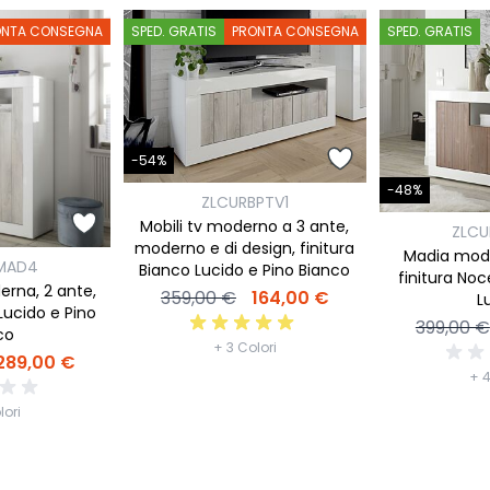
ONTA CONSEGNA
SPED. GRATIS
PRONTA CONSEGNA
SPED. GRATIS
-54%
-48%
ZLCURBPTV1
Mobili tv moderno a 3 ante,
ZLC
moderno e di design, finitura
Madia mode
MAD4
Bianco Lucido e Pino Bianco
finitura Noc
erna, 2 ante,
359,00 €
164,00 €
L
Lucido e Pino
399,00 €
co
+ 3 Colori
289,00 €
+ 4
lori