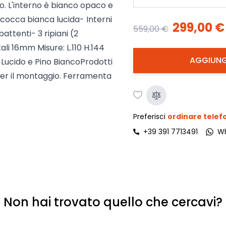
lo. L'interno è bianco opaco e
 Scocca bianca lucida- Interni
299,00 €
559,00 €
attenti- 3 ripiani (2
ali 16mm Misure: L.110 H.144
AGGIUNG
 Lucido e Pino BiancoProdotti
i per il montaggio. Ferramenta
Preferisci
ordinare tele
+39 391 7713491
W
Non hai trovato quello che cercavi?