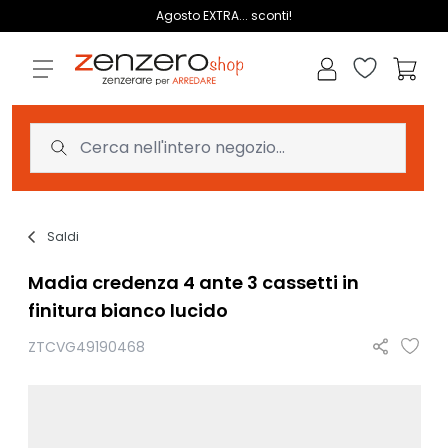
Salta al contenuto
Agosto EXTRA... sconti!
Lista dei des
Carrell
Saldi
Madia credenza 4 ante 3 cassetti in
finitura bianco lucido
ZTCVG49190468