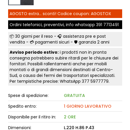
AGOSTO extra... sconti! Codice coupon: AGOSTOX
Ordini telefonici, preventivi, info whatsapp
391 7713491
📦
30 giorni per il reso
- 🎧 assistenza pre e post
vendita - 💳
pagamenti sicuri
- 🛡️ garanzia 2 anni
Avviso periodo estivo:
i prodotti non in pronta
consegna potrebbero subire ritardi per le chiusure dei
fornitori. Possibili rallentamenti anche per mobili
montati o di grandi dimensioni destinati al Centro-
Sud, a causa dei fermi dei trasportatori specializzati.
Per tempistiche precise: WhatsApp
377 5977779
.
Spese di spedizione:
GRATUITA
Spedito entro:
1 GIORNO LAVORATIVO
Disponibile per il ritiro in:
2 ORE
Dimensioni:
L.220 H.86 P.43