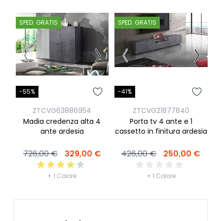
SPED. GRATIS
SPED. GRATIS
S
-55%
-41%
-
ZTCVG63886954
ZTCVG21877840
Madia credenza alta 4
Porta tv 4 ante e 1
M
ante ardesia
cassetto in finitura ardesia
726,00 €
329,00 €
426,00 €
250,00 €
+ 1 Colore
+ 1 Colore