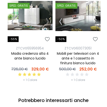
SPED. GRATIS
SPED. GRATIS
S
-55%
-50%
-
ZTCVG55956954
ZTCVG60073051
Madia credenza alta 4
Mobili per televisori con 4
M
ante bianco lucido
ante e 1 cassetto in
finitura bianco lucido
726,00 €
329,00 €
500,00 €
252,00 €
+ 1 Colore
+ 1 Colore
Potrebbero interessarti anche