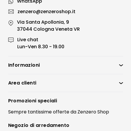
WhatsApp
zenzero@zenzeroshop.it
Via Santa Apollonia, 9
37044 Cologna Veneta VR
Live chat
Lun-Ven 8.30 - 19.00
Informazioni
Zenzero Shop
Condizioni di vendita
Area clienti
Accedi
Privacy policy
Registrati
Promozioni speciali
Preferenze Cookies
Il mio account
Sempre tantissime
offerte
da Zenzero Shop
Termini e condizioni
Bonus Mobili
Contatti
Negozio di
arredamento