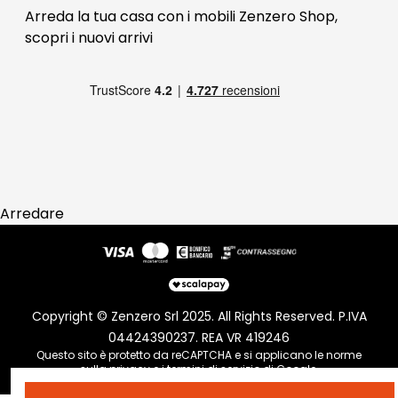
Blog Arredamento
FAQ
Arreda la tua casa con i mobili Zenzero Shop,
scopri i
nuovi arrivi
Pagamenti
Reso
Arredare
Copyright © Zenzero Srl 2025. All Rights Reserved. P.IVA
04424390237. REA VR 419246
Questo sito è protetto da reCAPTCHA e si applicano le norme
sulla
privacy
e i
termini di servizio
di Google.