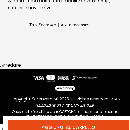
Arreda la tua casa con i mobili Zenzero Shop,
scopri i
nuovi arrivi
Pagamenti
Reso
Arredare
Copyright © Zenzero Srl 2025. All Rights Reserved. P.IVA
04424390237. REA VR 419246
Questo sito è protetto da reCAPTCHA e si applicano le norme
sulla
privacy
e i
termini di servizio
di Google.
AGGIUNGI AL CARRELLO