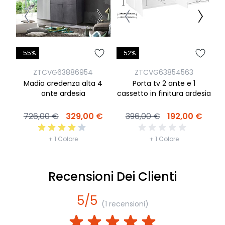
-55%
-52%
-
ZTCVG63886954
ZTCVG63854563
Madia credenza alta 4
Porta tv 2 ante e 1
ante ardesia
cassetto in finitura ardesia
ca
726,00 €
329,00 €
396,00 €
192,00 €
+ 1 Colore
+ 1 Colore
Recensioni Dei Clienti
5/5
(1 recensioni)