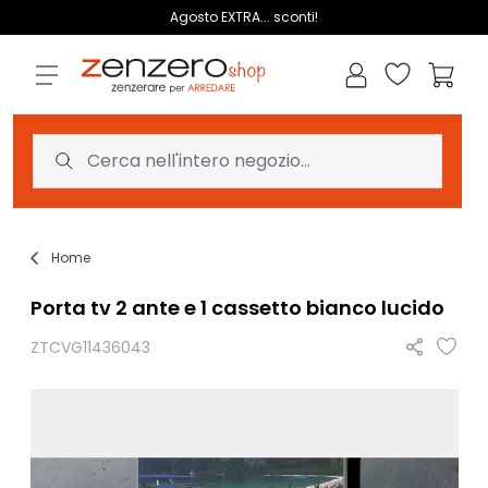
Salta al contenuto
Agosto EXTRA... sconti!
Lista dei des
Carrell
Home
Porta tv 2 ante e 1 cassetto bianco lucido
ZTCVG11436043