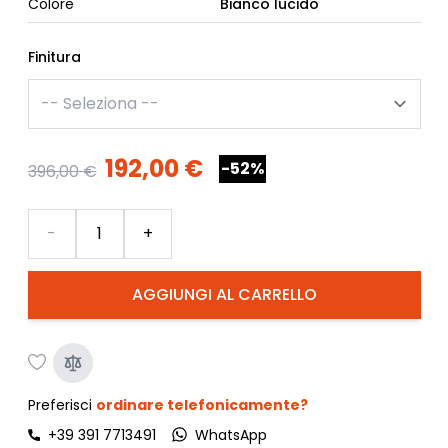
Colore
Bianco lucido
Finitura
192,00 €
-52%
396,00 €
Quantità
-
+
AGGIUNGI AL CARRELLO
Preferisci
ordinare telefonicamente?
+39 391 7713491
WhatsApp