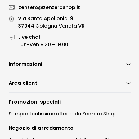
zenzero@zenzeroshop.it
Via Santa Apollonia, 9
37044 Cologna Veneta VR
Live chat
Lun-Ven 8.30 - 19.00
Informazioni
Zenzero Shop
Condizioni di vendita
Area clienti
Accedi
Privacy policy
Registrati
Promozioni speciali
Preferenze Cookies
Il mio account
Sempre tantissime
offerte
da Zenzero Shop
Termini e condizioni
Bonus Mobili
Contatti
Negozio di
arredamento
Blog Arredamento
FAQ