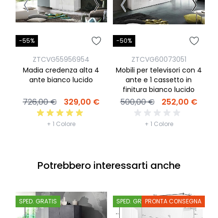
-55%
-50%
-
ZTCVG55956954
ZTCVG60073051
Madia credenza alta 4
Mobili per televisori con 4
M
ante bianco lucido
ante e 1 cassetto in
c
finitura bianco lucido
726,00 €
329,00 €
500,00 €
252,00 €
+ 1 Colore
+ 1 Colore
Potrebbero interessarti anche
SPED. GRATIS
SPED. GRATIS
PRONTA CONSEGNA
S