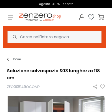
Salta al contenuto
Agosto EXTRA... sconti!
Lista dei des
Carrell
Home
Soluzione salvaspazio S03 lunghezza 118
cm
ZFO005149OCOMP