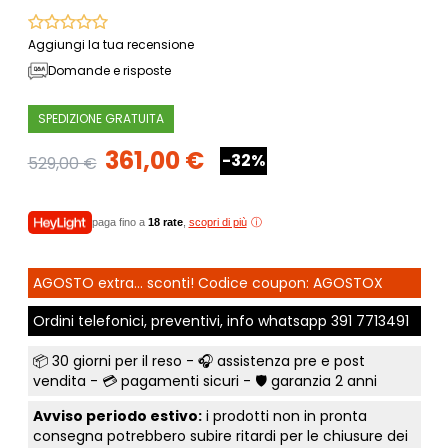
Aggiungi la tua recensione
Domande e risposte
SPEDIZIONE GRATUITA
361,00 €
-32%
529,00 €
paga fino a
18 rate
,
scopri di più
AGOSTO extra... sconti! Codice coupon: AGOSTOX
Ordini telefonici, preventivi, info whatsapp
391 7713491
📦
30 giorni per il reso
- 🎧 assistenza pre e post
vendita - 💳
pagamenti sicuri
- 🛡️ garanzia 2 anni
Avviso periodo estivo:
i prodotti non in pronta
consegna potrebbero subire ritardi per le chiusure dei