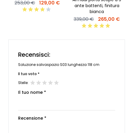
253,00 €
129,00 €
ante battenti, finitura
r
bianca
339,00 €
265,00 €
Recensisci:
Soluzione salvaspazio S03 lunghezza 118 cm
Il tuo voto *
Stelle:
Il tuo nome *
Recensione *