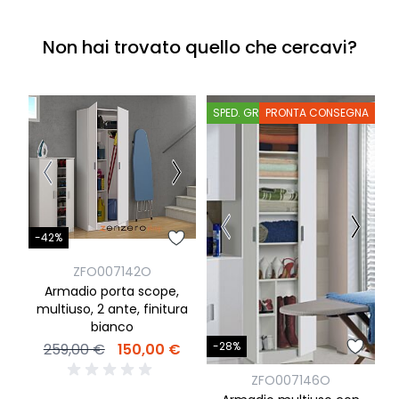
Non hai trovato quello che cercavi?
SPED. GRATIS
PRONTA CONSEGNA
S
-42%
-
ZFO007142O
Armadio porta scope,
multiuso, 2 ante, finitura
bianco
-28%
259,00 €
150,00 €
ZFO007146O