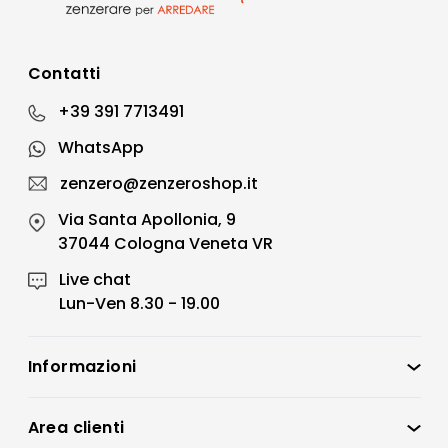
Contatti
+39 391 7713491
WhatsApp
zenzero@zenzeroshop.it
Via Santa Apollonia, 9
37044 Cologna Veneta VR
Live chat
Lun-Ven 8.30 - 19.00
Informazioni
Zenzero Shop
Condizioni di vendita
Area clienti