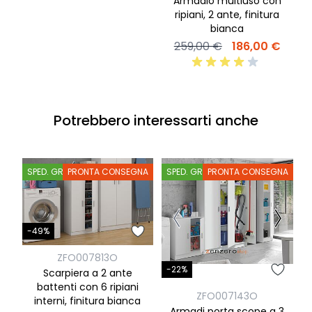
Armadio multiuso con
ripiani, 2 ante, finitura
bianca
259,00 €
186,00 €
Potrebbero interessarti anche
SPED. GRATIS
PRONTA CONSEGNA
SPED. GRATIS
PRONTA CONSEGNA
S
-49%
ZFO007813O
-22%
-
Scarpiera a 2 ante
battenti con 6 ripiani
ZFO007143O
interni, finitura bianca
Armadi porta scope a 3