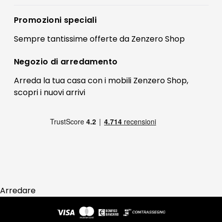
Accedi
Privacy policy
Registrati
Promozioni speciali
Preferenze Cookies
Il mio account
Sempre tantissime
offerte
da Zenzero Shop
Termini e condizioni
Bonus Mobili
Contatti
Negozio di
arredamento
Blog Arredamento
FAQ
Arreda la tua casa con i mobili Zenzero Shop,
scopri i
nuovi arrivi
Pagamenti
Reso
Arredare