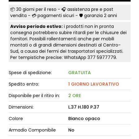
📦
30 giorni per il reso
- 🎧 assistenza pre e post
vendita - 💳
pagamenti sicuri
- 🛡️ garanzia 2 anni
Avviso periodo estivo:
i prodotti non in pronta
consegna potrebbero subire ritardi per le chiusure dei
fornitori. Possibili rallentamenti anche per mobili
montati o di grandi dimensioni destinati al Centro-
Sud, a causa dei fermi dei trasportatori specializzati.
Per tempistiche precise: WhatsApp
377 5977779
.
Spese di spedizione:
GRATUITA
Spedito entro:
1 GIORNO LAVORATIVO
Disponibile per il ritiro in:
2 ORE
Dimensioni:
L.37 H.180 P.37
Colore
Bianco opaco
Armadio Componibile
No