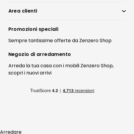
Condizioni di vendita
Area clienti
Accedi
Privacy policy
Registrati
Promozioni speciali
Preferenze Cookies
Il mio account
Sempre tantissime
offerte
da Zenzero Shop
Termini e condizioni
Bonus Mobili
Contatti
Negozio di
arredamento
Blog Arredamento
FAQ
Arreda la tua casa con i mobili Zenzero Shop,
scopri i
nuovi arrivi
Pagamenti
Reso
Arredare