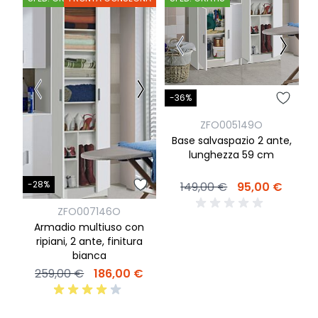
-36%
-
ZFO005149O
Base salvaspazio 2 ante,
P
lunghezza 59 cm
-28%
149,00 €
95,00 €
ZFO007146O
Armadio multiuso con
ripiani, 2 ante, finitura
bianca
259,00 €
186,00 €