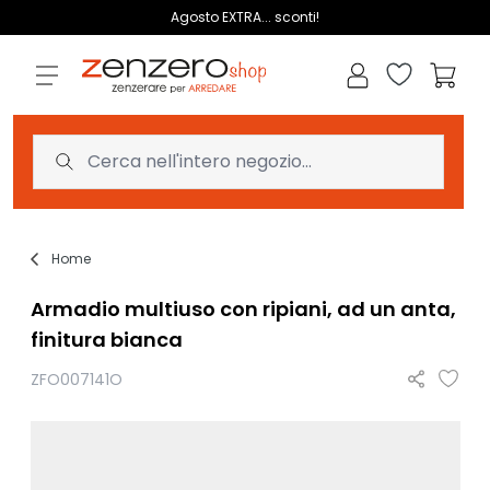
Salta al contenuto
Agosto EXTRA... sconti!
Lista dei des
Carrell
Home
Armadio multiuso con ripiani, ad un anta,
finitura bianca
ZFO007141O