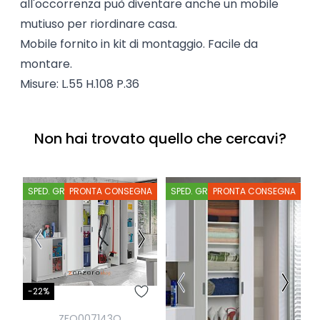
all'occorrenza può diventare anche un mobile
mutiuso per riordinare casa.
Mobile fornito in kit di montaggio. Facile da
montare.
Misure: L.55 H.108 P.36
Non hai trovato quello che cercavi?
SPED. GRATIS
PRONTA CONSEGNA
SPED. GRATIS
PRONTA CONSEGNA
S
-22%
-
ZFO007143O