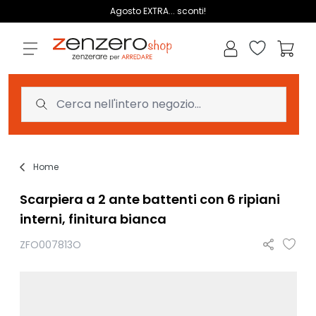
Salta al contenuto
Agosto EXTRA... sconti!
Lista dei des
Carrell
Home
Scarpiera a 2 ante battenti con 6 ripiani
interni, finitura bianca
ZFO007813O