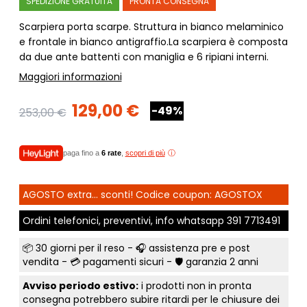
SPEDIZIONE GRATUITA
PRONTA CONSEGNA
Scarpiera porta scarpe. Struttura in bianco melaminico
e frontale in bianco antigraffio.La scarpiera è composta
da due ante battenti con maniglia e 6 ripiani interni.
Maggiori informazioni
129,00 €
-49%
253,00 €
paga fino a
6 rate
,
scopri di più
AGOSTO extra... sconti! Codice coupon: AGOSTOX
Ordini telefonici, preventivi, info whatsapp
391 7713491
📦
30 giorni per il reso
- 🎧 assistenza pre e post
vendita - 💳
pagamenti sicuri
- 🛡️ garanzia 2 anni
Avviso periodo estivo:
i prodotti non in pronta
consegna potrebbero subire ritardi per le chiusure dei