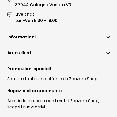
37044 Cologna Veneta VR
Live chat
Lun-Ven 8.30 - 19.00
Informazioni
Zenzero Shop
Condizioni di vendita
Area clienti
Accedi
Privacy policy
Registrati
Promozioni speciali
Preferenze Cookies
Il mio account
Sempre tantissime
offerte
da Zenzero Shop
Termini e condizioni
Bonus Mobili
Contatti
Negozio di
arredamento
Blog Arredamento
FAQ
Arreda la tua casa con i mobili Zenzero Shop,
scopri i
nuovi arrivi
Pagamenti