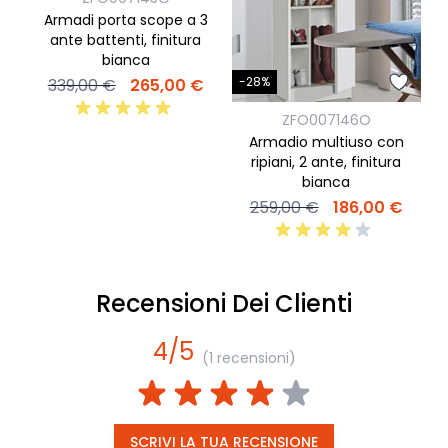
Armadi porta scope a 3
ante battenti, finitura
r
bianca
-28%
339,00 €
265,00 €
ZFO007146O
Armadio multiuso con
ripiani, 2 ante, finitura
bianca
259,00 €
186,00 €
Recensioni Dei Clienti
4/5
(1 recensioni)
SCRIVI LA TUA RECENSIONE