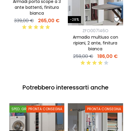
Armadi porta scope a 3
ante battenti, finitura
r
bianca
-28%
339,00 €
265,00 €
ZFO007146O
Armadio multiuso con
ripiani, 2 ante, finitura
bianca
259,00 €
186,00 €
Potrebbero interessarti anche
SPED. GRATIS
PRONTA CONSEGNA
PRONTA CONSEGNA
S