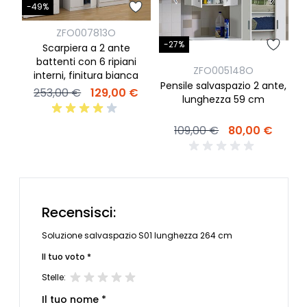
-49%
ZFO007813O
-27%
-
Scarpiera a 2 ante
battenti con 6 ripiani
ZFO005148O
interni, finitura bianca
Pensile salvaspazio 2 ante,
253,00 €
129,00 €
lunghezza 59 cm
109,00 €
80,00 €
Recensisci:
Soluzione salvaspazio S01 lunghezza 264 cm
Il tuo voto *
Stelle:
Il tuo nome *