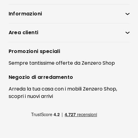
Informazioni
Zenzero Shop
Condizioni di vendita
Area clienti
Accedi
Privacy policy
Registrati
Promozioni speciali
Preferenze Cookies
Il mio account
Sempre tantissime
offerte
da Zenzero Shop
Termini e condizioni
Bonus Mobili
Contatti
Negozio di
arredamento
Blog Arredamento
FAQ
Arreda la tua casa con i mobili Zenzero Shop,
scopri i
nuovi arrivi
Pagamenti
Reso