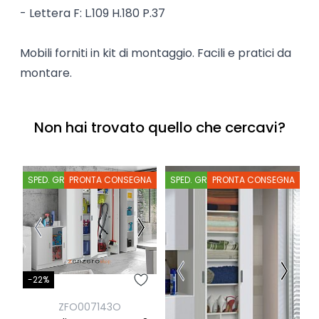
- Lettera F: L.109 H.180 P.37
Mobili forniti in kit di montaggio. Facili e pratici da
montare.
Non hai trovato quello che cercavi?
SPED. GRATIS
PRONTA CONSEGNA
SPED. GRATIS
PRONTA CONSEGNA
S
-22%
-
ZFO007143O