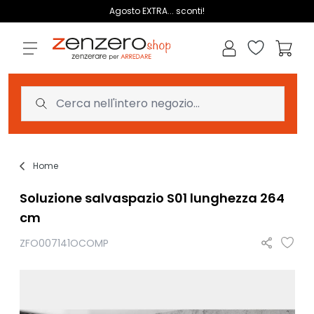
Salta al contenuto
Agosto EXTRA... sconti!
Lista dei des
Carrell
Home
Soluzione salvaspazio S01 lunghezza 264
cm
ZFO007141OCOMP