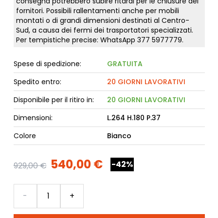
consegna potrebbero subire ritardi per le chiusure dei
fornitori. Possibili rallentamenti anche per mobili
montati o di grandi dimensioni destinati al Centro-
Sud, a causa dei fermi dei trasportatori specializzati.
Per tempistiche precise: WhatsApp
377 5977779
.
Spese di spedizione:
GRATUITA
Spedito entro:
20 GIORNI LAVORATIVI
Disponibile per il ritiro in:
20 GIORNI LAVORATIVI
Dimensioni:
L.264 H.180 P.37
Colore
Bianco
540,00 €
-42%
929,00 €
Quantità
-
+