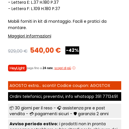
- Lettera E: L.37 H.180 P.37
- Lettera F: L.109 H.180 P.37
Mobili forniti in kit di montaggio. Facili e pratici da
montare.
Maggiori informazioni
540,00 €
-42%
929,00 €
paga fino a
24 rate
,
scopri di più
AGOSTO extra... sconti! Codice coupon: AGOSTOX
Ordini telefonici, preventivi, info whatsapp
391 7713491
📦
30 giorni per il reso
- 🎧 assistenza pre e post
vendita - 💳
pagamenti sicuri
- 🛡️ garanzia 2 anni
Avviso periodo estivo:
i prodotti non in pronta