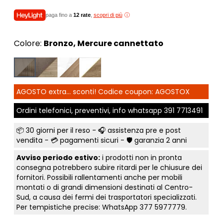
paga fino a
12 rate
,
scopri di più
Colore:
Bronzo, Mercure cannettato
AGOSTO extra... sconti! Codice coupon: AGOSTOX
Ordini telefonici, preventivi, info whatsapp
391 7713491
📦
30 giorni per il reso
- 🎧 assistenza pre e post
vendita - 💳
pagamenti sicuri
- 🛡️ garanzia 2 anni
Avviso periodo estivo:
i prodotti non in pronta
consegna potrebbero subire ritardi per le chiusure dei
fornitori. Possibili rallentamenti anche per mobili
montati o di grandi dimensioni destinati al Centro-
Sud, a causa dei fermi dei trasportatori specializzati.
Per tempistiche precise: WhatsApp
377 5977779
.