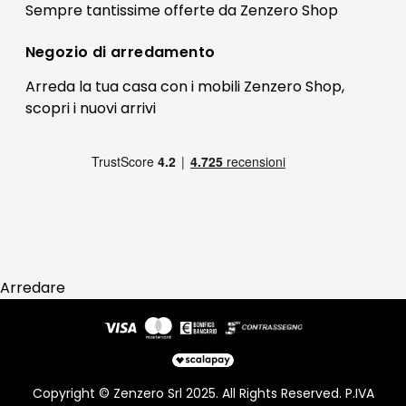
Il mio account
Sempre tantissime
offerte
da Zenzero Shop
Termini e condizioni
Bonus Mobili
Contatti
Negozio di
arredamento
Blog Arredamento
FAQ
Arreda la tua casa con i mobili Zenzero Shop,
scopri i
nuovi arrivi
Pagamenti
Reso
Arredare
Copyright © Zenzero Srl 2025. All Rights Reserved. P.IVA