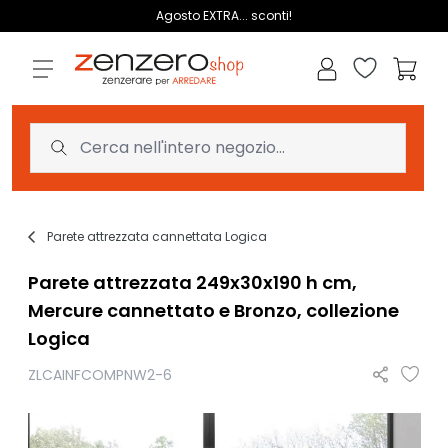
Salta al contenuto
Agosto EXTRA... sconti!
Lista dei des
Carrell
Parete attrezzata cannettata Logica
Parete attrezzata 249x30x190 h cm,
Mercure cannettato e Bronzo, collezione
Logica
ZLCAINFCOMPNW2-6