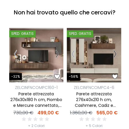
Non hai trovato quello che cercavi?
SPED. GRATIS
SPED. GRATIS
S
-
-32%
-58%
ZELCINFNCOMPC160-1
ZELCINFNCOMPC4-6
Parete attrezzata
Parete attrezzata
2
276x30x180 h cm, Piombo
276x40x210 h cm,
e Mercure cannettato,
Cashmere, Cadiz e
collezione Logica
Mercure cannettato,
730,00 €
499,00 €
1.360,00 €
565,00 €
collezione Logica
+ 2 Colori
+ 5 Colori