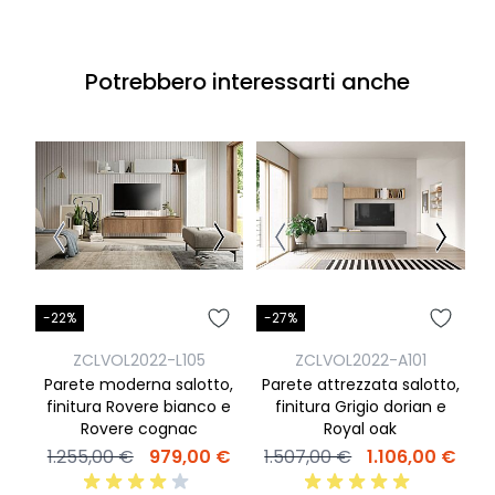
Potrebbero interessarti anche
-22%
-27%
-
ZCLVOL2022-L105
ZCLVOL2022-A101
Parete moderna salotto,
Parete attrezzata salotto,
finitura Rovere bianco e
finitura Grigio dorian e
f
Rovere cognac
Royal oak
1.255,00 €
979,00 €
1.507,00 €
1.106,00 €
2