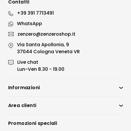
Contatti
+39 391 7713491
WhatsApp
zenzero@zenzeroshop.it
Via Santa Apollonia, 9
37044 Cologna Veneta VR
Live chat
Lun-Ven 8.30 - 19.00
Informazioni
Zenzero Shop
Condizioni di vendita
Area clienti
Accedi
Privacy policy
Registrati
Promozioni speciali
Preferenze Cookies