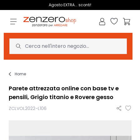
Salta al contenuto
Agosto EXTRA... sconti!
Lista dei des
Carrell
Home
Parete attrezzata online con base tv e
pensili, Grigio titanio e Rovere gesso
ZCLVOL2022-L106