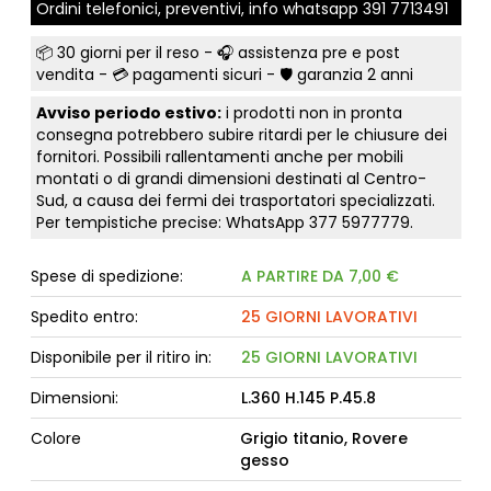
Ordini telefonici, preventivi, info whatsapp
391 7713491
📦
30 giorni per il reso
- 🎧 assistenza pre e post
vendita - 💳
pagamenti sicuri
- 🛡️ garanzia 2 anni
Avviso periodo estivo:
i prodotti non in pronta
consegna potrebbero subire ritardi per le chiusure dei
fornitori. Possibili rallentamenti anche per mobili
montati o di grandi dimensioni destinati al Centro-
Sud, a causa dei fermi dei trasportatori specializzati.
Per tempistiche precise: WhatsApp
377 5977779
.
Spese di spedizione:
A PARTIRE DA 7,00 €
Spedito entro:
25 GIORNI LAVORATIVI
Disponibile per il ritiro in:
25 GIORNI LAVORATIVI
Dimensioni:
L.360 H.145 P.45.8
Colore
Grigio titanio, Rovere
gesso