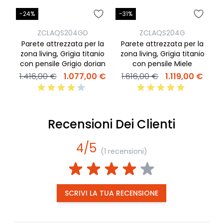
-24%
-31%
-
ZCLAQS204GD
ZCLAQS204G
Parete attrezzata per la
Parete attrezzata per la
zona living, Grigia titanio
zona living, Grigia titanio
con pensile Grigio dorian
con pensile Miele
1.416,00 €
1.077,00 €
1.616,00 €
1.119,00 €
Recensioni Dei Clienti
4/5
(1 recensioni)
SCRIVI LA TUA RECENSIONE