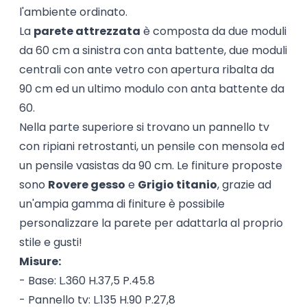
l'ambiente ordinato.
La
parete attrezzata
è composta da due moduli
da 60 cm a sinistra con anta battente, due moduli
centrali con ante vetro con apertura ribalta da
90 cm ed un ultimo modulo con anta battente da
60.
Nella parte superiore si trovano un pannello tv
con ripiani retrostanti, un pensile con mensola ed
un pensile vasistas da 90 cm. Le finiture proposte
sono
Rovere gesso
e
Grigio titanio
, grazie ad
un'ampia gamma di finiture è possibile
personalizzare la parete per adattarla al proprio
stile e gusti!
Misure:
- Base: L.360 H.37,5 P.45.8
- Pannello tv: L.135 H.90 P.27,8