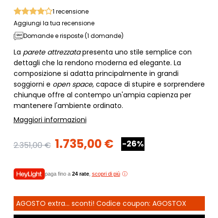
1
recensione
Aggiungi la tua recensione
Domande e risposte (1 domande)
La
parete attrezzata
presenta uno stile semplice con
dettagli che la rendono moderna ed elegante. La
composizione si adatta principalmente in grandi
soggiorni e
open space
, capace di stupire e sorprendere
chiunque offre al contempo un'ampia capienza per
mantenere l'ambiente ordinato.
Maggiori informazioni
1.735,00 €
-26%
2.351,00 €
paga fino a
24 rate
,
scopri di più
AGOSTO extra... sconti! Codice coupon: AGOSTOX