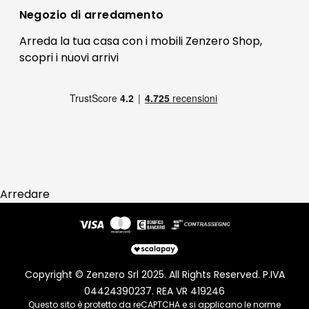
Bonus Mobili
Contatti
Negozio di
arredamento
Blog Arredamento
FAQ
Arreda la tua casa con i mobili Zenzero Shop,
scopri i
nuovi arrivi
Pagamenti
Reso
Arredare
Copyright © Zenzero Srl 2025. All Rights Reserved. P.IVA
04424390237. REA VR 419246
Questo sito è protetto da reCAPTCHA e si applicano le norme