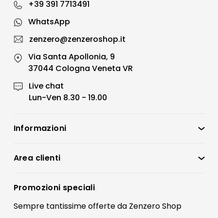
+39 391 7713491
WhatsApp
zenzero@zenzeroshop.it
Via Santa Apollonia, 9
37044 Cologna Veneta VR
Live chat
Lun-Ven 8.30 - 19.00
Informazioni
Zenzero Shop
Condizioni di vendita
Area clienti
Accedi
Privacy policy
Registrati
Promozioni speciali
Preferenze Cookies
Il mio account
Sempre tantissime
offerte
da Zenzero Shop
Termini e condizioni