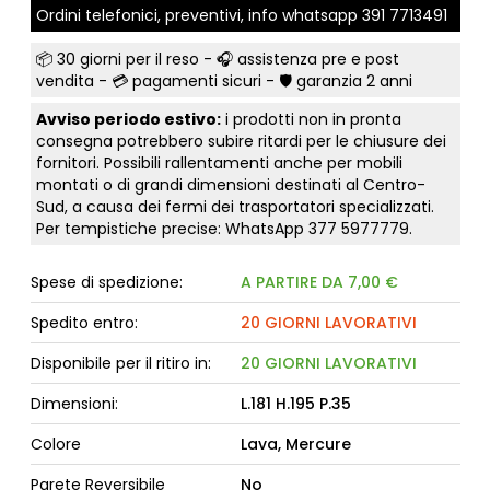
Ordini telefonici, preventivi, info whatsapp
391 7713491
📦
30 giorni per il reso
- 🎧 assistenza pre e post
vendita - 💳
pagamenti sicuri
- 🛡️ garanzia 2 anni
Avviso periodo estivo:
i prodotti non in pronta
consegna potrebbero subire ritardi per le chiusure dei
fornitori. Possibili rallentamenti anche per mobili
montati o di grandi dimensioni destinati al Centro-
Sud, a causa dei fermi dei trasportatori specializzati.
Per tempistiche precise: WhatsApp
377 5977779
.
Spese di spedizione:
A PARTIRE DA 7,00 €
Spedito entro:
20 GIORNI LAVORATIVI
Disponibile per il ritiro in:
20 GIORNI LAVORATIVI
Dimensioni:
L.181 H.195 P.35
Colore
Lava, Mercure
Parete Reversibile
No