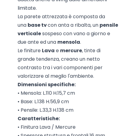
limitate.
La parete attrezzata è composta da
una
base tv
con anta a ribalta, un
pensile
verticale
sospeso con vano a giorno e
due ante ed una
mensola
.
Le finiture
Lava
e
mercure
, tinte di
grande tendenza, creano un netto
contrasto tra i vari componenti per
valorizzare al meglio l'ambiente.
Dimensioni specifiche:
• Mensola: L.110 H.15,7 cm
• Base: L.138 H.56,9 cm
• Pensile: L.33,3 H.138 cm
Caratteristiche:
• Finitura Lava / Mercure
• Spessore struttura e frontali 16 mm