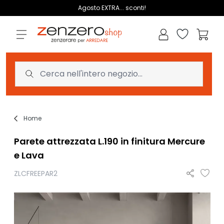
Salta al contenuto
Agosto EXTRA... sconti!
Lista dei des
Carrell
Home
Parete attrezzata L.190 in finitura Mercure
e Lava
ZLCFREEPAR2