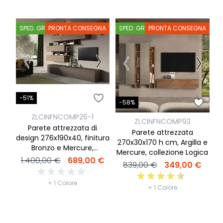
SPED. GRATIS
PRONTA CONSEGNA
SPED. GRATIS
PRONTA CONSEGNA
S
-51%
-
-58%
ZLCINFNCOMP26-1
ZLCINFNCOMP93
Parete attrezzata di
Parete attrezzata
design 276x190x40, finitura
2
270x30x170 h cm, Argilla e
Bronzo e Mercure,
Mercure, collezione Logica
collezione Logica
1.400,00 €
689,00 €
839,00 €
349,00 €
+ 1 Colore
+ 1 Colore