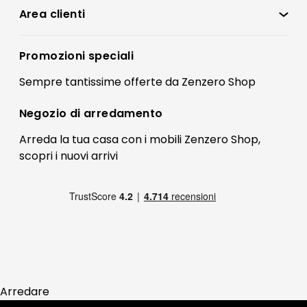
Condizioni di vendita
Area clienti
Accedi
Privacy policy
Registrati
Promozioni speciali
Preferenze Cookies
Il mio account
Sempre tantissime
offerte
da Zenzero Shop
Termini e condizioni
Bonus Mobili
Contatti
Negozio di
arredamento
Blog Arredamento
FAQ
Arreda la tua casa con i mobili Zenzero Shop,
scopri i
nuovi arrivi
Pagamenti
Reso
Arredare