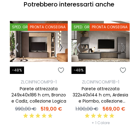
Potrebbero interessarti anche
SPED. GRATIS
PRONTA CONSEGNA
SPED. GRATIS
PRONTA CONSEGNA
S
-48%
-48%
-
ZLCINFNCOMP9-1
ZLCINFNCOMP18-1
Parete attrezzata
Parete attrezzata
249x40x186 h cm, Bronzo
322x40x144 h cm, Ardesia
29
e Cadiz, collezione Logica
e Piombo, collezione
M
Logica
990,00 €
519,00 €
1.100,00 €
569,00 €
+ 1 Colore