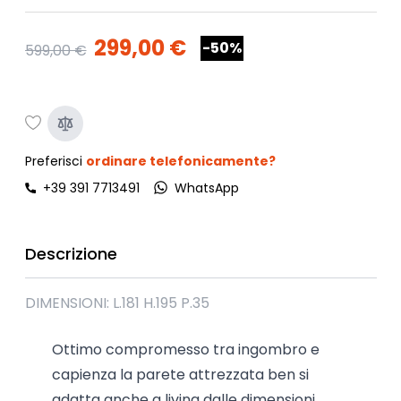
299,00 €
-50%
599,00 €
Preferisci
ordinare telefonicamente?
+39 391 7713491
WhatsApp
Descrizione
DIMENSIONI: L.181 H.195 P.35
Ottimo compromesso tra ingombro e
capienza la parete attrezzata ben si
adatta anche a living dalle dimensioni