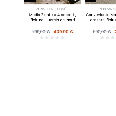
3
ZFRWELLINGTON01B
ZFRCARA
ssetti dal
Madia 2 ante e 4 cassetti,
Conveniente Mad
nitura Noce
finitura Quercia del Nord
cassetti, finit
029,00 €
799,00 €
409,00 €
590,00 €