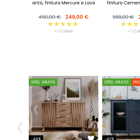
emento e
anta, finitura Mercure e Lava
finitura Ceme
9,00 €
450,00 €
249,00 €
599,00 €
+ 1 Colore
+ 1 Co
SPED. GRATIS
SPED. GRATIS
PR
-49%
-43%