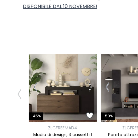
DISPONIBILE DAL 10 NOVEMBRE!
-45%
-50%
D3
ZLCFREEMAD4
ZLCFRE
cassetti 1
Madia di design, 3 cassetti 1
Parete attrezz