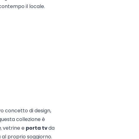
ontempo il locale.
vo concetto di design,
questa collezione è
e
, vetrine e
porta tv
da
al proprio soggiorno.