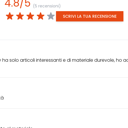
4.8/5
(5 recensioni)
SCRIVI LA TUA RECENSIONE
y ha solo articoli interessanti e di materiale durevole, ho a
tà