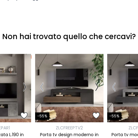
Non hai trovato quello che cercavi?
-55%
-55%
EPAR1
ZLCFREEPTV2
ZLCF
ata L.190 in
Porta tv design moderno in
Porta tv mod