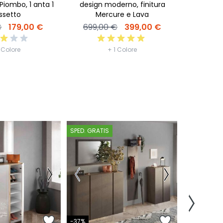
iombo, 1 anta 1
design moderno, finitura
ssetto
Mercure e Lava
490,0
€
179,00 €
699,00 €
399,00 €
 Colore
+ 1 Colore
SPED. GRATIS
SPED. GRATI
-50%
-37%