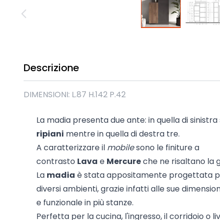
Madie industrial New Y
Mobili sala moderna P
Mobili Blu
Mobili da soggiorno Str
Collezione Beta 2.0
Descrizione
Collezione Mango
Mobili Tomasella
DIMENSIONI: L.87 H.142 P.42
Mostra tutti
La madia presenta due ante: in quella di sinistra
ripiani
mentre in quella di destra tre.
A caratterizzare il
mobile
sono le finiture a
contrasto
Lava
e
Mercure
che ne risaltano la 
La
madia
è stata appositamente progettata per
diversi ambienti, grazie infatti alle sue dimensioni
e funzionale in più stanze.
Perfetta per la cucina, l'ingresso, il corridoio o l