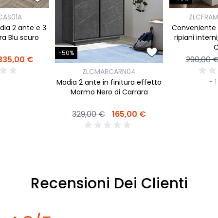
CAS01A
ZLCFRA
ia 2 ante e 3
Conveniente 
ura Blu scuro
ripiani intern
C
-50%
335,00 €
290,00 
ZLCMARCARN04
Madia 2 ante in finitura effetto
+ 1
Marmo Nero di Carrara
329,00 €
165,00 €
Recensioni Dei Clienti