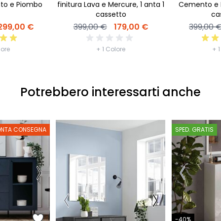
nto e Piombo
finitura Lava e Mercure, 1 anta 1
Cemento e P
cassetto
ca
299,00 €
399,00 €
179,00 €
399,00 
lore
+ 1 Colore
+ 1
Potrebbero interessarti anche
ONTA CONSEGNA
SPED. GRATIS
-40%