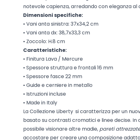
notevole capienza, arredando con eleganza al c
Dimensioni specifiche:
• Vani anta sinistra: 37x34,2 cm
• Vani anta dx: 38,7x33,3 cm
• Zoccolo: H.8 cm
Caratteristiche:
• Finitura Lava / Mercure
• Spessore struttura e frontali 16 mm
• Spessore fasce 22 mm
• Guide e cerniere in metallo
• Istruzioni incluse
• Made in Italy
La
Collezione Liberty
si caratterizza per un nuo
basato su contrasti cromatici e linee decise. In 
possibile visionare altre madie,
pareti attrezzat
accostare per creare una composizione adatta 