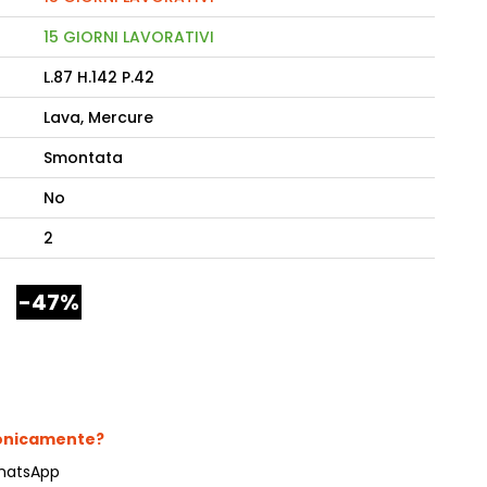
15 GIORNI LAVORATIVI
camere Like
L.87 H.142 P.42
enitore Stella
Lava, Mercure
mò, armadio Atlantic
Smontata
oderne notte Miss
No
tti
2
-47%
fonicamente?
hatsApp