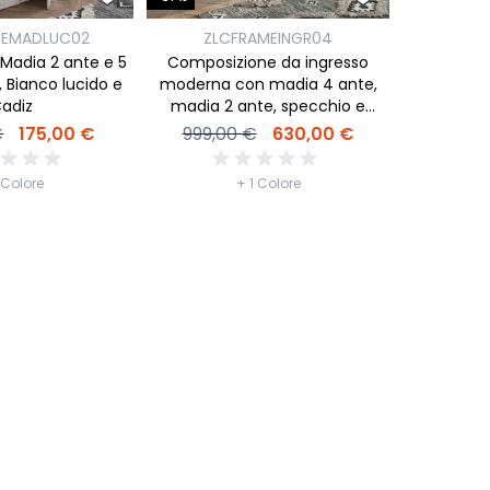
Z
MEMADLUC02
ZLCFRAMEINGR04
Convenie
Madia 2 ante e 5
Composizione da ingresso
formata da
i, Bianco lucido e
moderna con madia 4 ante,
specchio, 
adiz
madia 2 ante, specchio e
2 ante, B
1.449,
appendiabiti
€
175,00 €
999,00 €
630,00 €
 Colore
+ 1 Colore