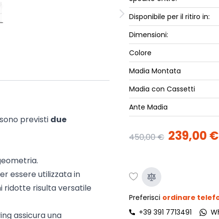
ork
Luna Top
Disponibile per il ritiro in:
iccione
Armadi e 
Dimensioni:
Letti cont
ip
Colore
Letto, co
Letti Plus
Madia Montata
Camere m
Madia con Cassetti
Mostra tu
Ante Madia
 sono previsti
due
239,00 €
450,00 €
geometria.
 essere utilizzata in
 ridotte risulta versatile
Preferisci
ordinare tele
+39 391 7713491
W
iving assicura una