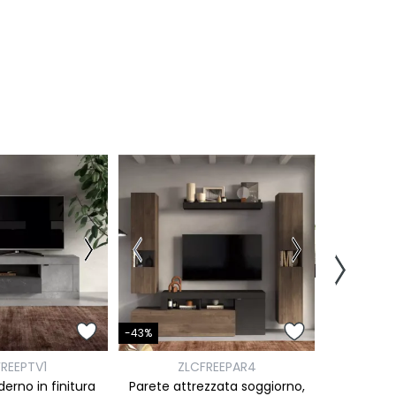
-41%
-43%
Z
REEPTV1
ZLCFREEPAR4
Madia di 
erno in finitura
Parete attrezzata soggiorno,
cassetti