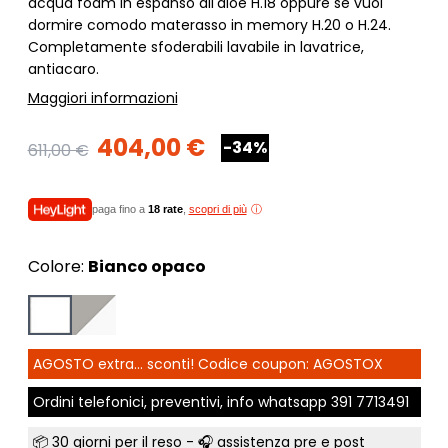
acqua foam in espanso all'aloe H.18 oppure se vuoi
dormire comodo materasso in memory H.20 o H.24.
Completamente sfoderabili lavabile in lavatrice,
antiacaro.
Maggiori informazioni
404,00 €
-34%
611,00 €
paga fino a
18 rate
,
scopri di più
Colore:
Bianco opaco
AGOSTO extra... sconti! Codice coupon: AGOSTOX
Ordini telefonici, preventivi, info whatsapp
391 7713491
📦
30 giorni per il reso
- 🎧 assistenza pre e post