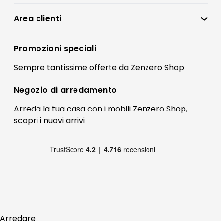
Condizioni di vendita
Area clienti
Accedi
Privacy policy
Registrati
Promozioni speciali
Preferenze Cookies
Il mio account
Sempre tantissime
offerte
da Zenzero Shop
Termini e condizioni
Bonus Mobili
Contatti
Negozio di
arredamento
Blog Arredamento
FAQ
Arreda la tua casa con i mobili Zenzero Shop,
scopri i
nuovi arrivi
Pagamenti
Reso
Arredare