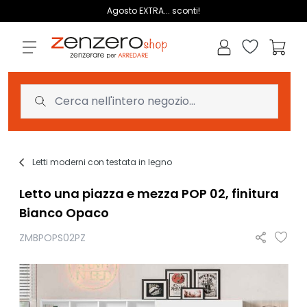
Salta al contenuto
Agosto EXTRA... sconti!
Lista dei des
Carrell
Letti moderni con testata in legno
Letto una piazza e mezza POP 02, finitura
Bianco Opaco
ZMBPOPS02PZ