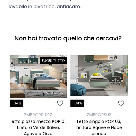
lavabile in lavatrice, antiacaro.
Non hai trovato quello che cercavi?
FUORI TUTTO
-34%
-34%
-
ZMBPOPS01PZ
ZMBPOPS03
Letto piazza mezza POP 01,
Letto singolo POP 03,
finitura Verde Salvia,
finitura Agave e Noce
Agave e Orzo
biondo