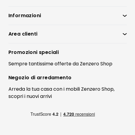
Informazioni
Zenzero Shop
Condizioni di vendita
Area clienti
Accedi
Privacy policy
Registrati
Promozioni speciali
Preferenze Cookies
Il mio account
Sempre tantissime
offerte
da Zenzero Shop
Termini e condizioni
Bonus Mobili
Contatti
Negozio di
arredamento
Blog Arredamento
FAQ
Arreda la tua casa con i mobili Zenzero Shop,
scopri i
nuovi arrivi
Pagamenti
Reso