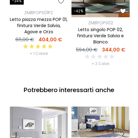
-34%
-
-42%
ZMBPOPS01PZ
Letto piazza mezza POP 01,
ZMBPOPS02
finitura Verde Salvia,
Letto singolo POP 02,
Agave e Orzo
C
finitura Verde Salvia e
611,00 €
404,00 €
Bianco
594,00 €
344,00 €
+ 1 Colore
+ 2 Colori
Potrebbero interessarti anche