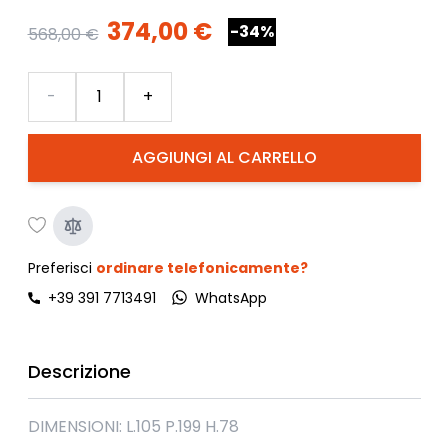
374,00 €
-34%
568,00 €
Quantità
-
+
AGGIUNGI AL CARRELLO
Preferisci
ordinare telefonicamente?
+39 391 7713491
WhatsApp
Descrizione
DIMENSIONI: L.105 P.199 H.78