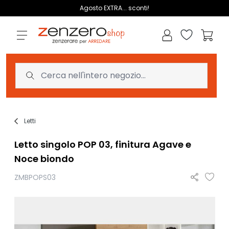
Salta al contenuto
Agosto EXTRA... sconti!
Lista dei des
Carrell
Letti
Letto singolo POP 03, finitura Agave e
Noce biondo
ZMBPOPS03