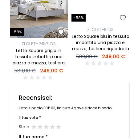
-58%
ZLCLET-BLUS
-58%
Letto Square blu in tessuto
imbottito una piazza e
ZLCLET-GRIGIOS
mezza, testiera riquadrata
Letto Square grigio in
589,00 €
249,00 €
tessuto imbottito una
piazza e mezza, testiera
riquadrata
589,00 €
249,00 €
Recensisci:
Letto singolo POP 03, finitura Agave e Noce biondo
Il tuo voto *
Stelle:
Il tuo nome *