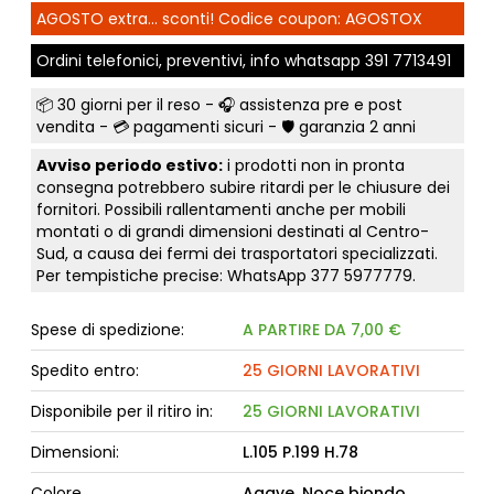
AGOSTO extra... sconti! Codice coupon: AGOSTOX
Ordini telefonici, preventivi, info whatsapp
391 7713491
📦
30 giorni per il reso
- 🎧 assistenza pre e post
vendita - 💳
pagamenti sicuri
- 🛡️ garanzia 2 anni
Avviso periodo estivo:
i prodotti non in pronta
consegna potrebbero subire ritardi per le chiusure dei
fornitori. Possibili rallentamenti anche per mobili
montati o di grandi dimensioni destinati al Centro-
Sud, a causa dei fermi dei trasportatori specializzati.
Per tempistiche precise: WhatsApp
377 5977779
.
Spese di spedizione:
A PARTIRE DA 7,00 €
Spedito entro:
25 GIORNI LAVORATIVI
Disponibile per il ritiro in:
25 GIORNI LAVORATIVI
Dimensioni:
L.105 P.199 H.78
Colore
Agave, Noce biondo