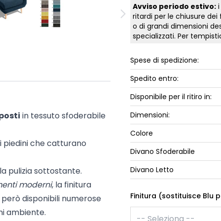
Avviso periodo estivo:
i
ork
Luna Top
ritardi per le chiusure dei
iccione
o di grandi dimensioni des
Armadi e 
specializzati. Per tempis
Letti cont
ip
Letto, co
Spese di spedizione:
Letti Plus
Spedito entro:
Camere m
Mostra tu
Disponibile per il ritiro in:
posti
in tessuto sfoderabile
Dimensioni:
Colore
i piedini che catturano
Divano Sfoderabile
Divano Letto
la pulizia sottostante.
enti moderni
, la finitura
Finitura (sostituisce Blu 
o però disponibili numerose
i ambiente.