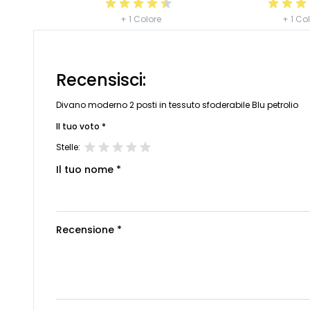
+ 1 Colore
+ 1 Co
Recensisci:
Divano moderno 2 posti in tessuto sfoderabile Blu petrolio
Il tuo voto *
Stelle:
Il tuo nome *
Recensione *