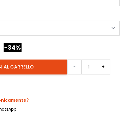
-34%
Quantità
I AL CARRELLO
-
+
fonicamente?
hatsApp