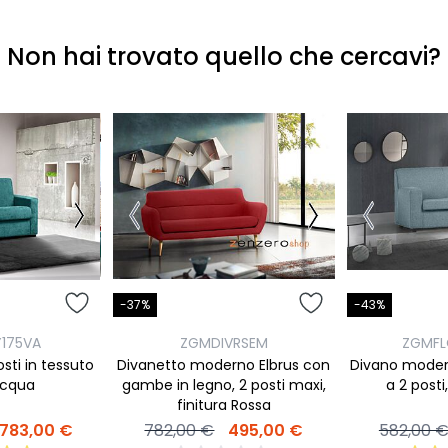
Non hai trovato quello che cercavi?
-37%
-43%
175VA
ZGMDIVRSEM
ZGMFL
sti in tessuto
Divanetto moderno Elbrus con
Divano moder
acqua
gambe in legno, 2 posti maxi,
a 2 posti
finitura Rossa
783,00 €
782,00 €
495,00 €
582,00 