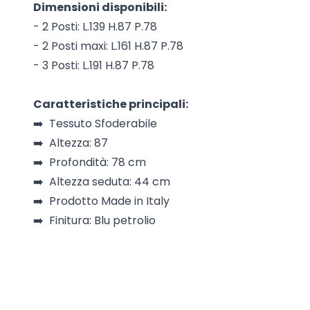
Dimensioni disponibili:
- 2 Posti: L.139 H.87 P.78
- 2 Posti maxi: L.161 H.87 P.78
- 3 Posti: L.191 H.87 P.78
Caratteristiche principali:
➡️ Tessuto Sfoderabile
➡️ Altezza: 87
➡️ Profondità: 78 cm
➡️ Altezza seduta: 44 cm
➡️ Prodotto Made in Italy
➡️ Finitura: Blu petrolio