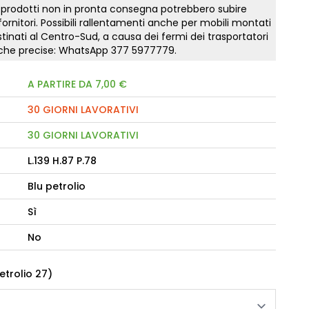
 prodotti non in pronta consegna potrebbero subire
 fornitori. Possibili rallentamenti anche per mobili montati
tinati al Centro-Sud, a causa dei fermi dei trasportatori
camere Like
tiche precise: WhatsApp
377 5977779
.
enitore Stella
mò, armadio Atlantic
A PARTIRE DA 7,00 €
30 GIORNI LAVORATIVI
oderne notte Miss
tti
30 GIORNI LAVORATIVI
L.139 H.87 P.78
Blu petrolio
Sì
No
petrolio 27)