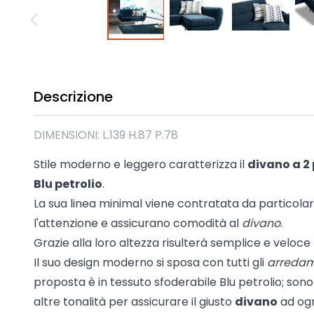
Madie industrial New Y
Mobili sala moderna P
Mobili Blu
Mobili da soggiorno Str
Collezione Beta 2.0
Descrizione
Collezione Mango
Mobili Tomasella
DIMENSIONI: L.139 H.87 P.78
Mostra tutti
Stile moderno e leggero caratterizza il
divano a 2 
Blu petrolio
.
La sua linea minimal viene contratata da particolar
l'attenzione e assicurano comodità al
divano
.
Grazie alla loro altezza risulterà semplice e veloce 
Il suo design moderno si sposa con tutti gli
arredam
proposta è in tessuto sfoderabile Blu petrolio; son
altre tonalità per assicurare il giusto
divano
ad ogn