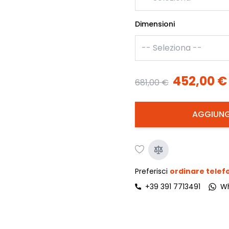
Dimensioni
452,00 €
681,00 €
AGGIUNG
Preferisci
ordinare tele
+39 391 7713491
W