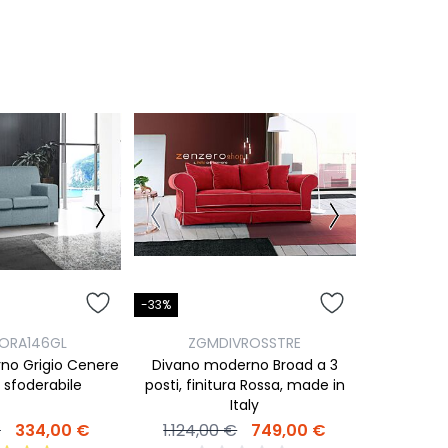
-33%
ORA146GL
ZGMDIVROSSTRE
no Grigio Cenere
Divano moderno Broad a 3
, sfoderabile
posti, finitura Rossa, made in
Italy
€
334,00 €
1.124,00 €
749,00 €