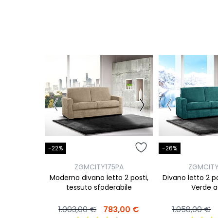
-22%
-26%
ZGMCITY175PA
ZGMCITY
Moderno divano letto 2 posti,
Divano letto 2 po
tessuto sfoderabile
Verde 
1.003,00 €
783,00 €
1.058,00 €