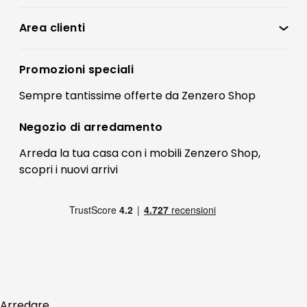
Zenzero Shop
Condizioni di vendita
Area clienti
Accedi
Privacy policy
Registrati
Promozioni speciali
Preferenze Cookies
Il mio account
Sempre tantissime
offerte
da Zenzero Shop
Termini e condizioni
Bonus Mobili
Contatti
Negozio di
arredamento
Blog Arredamento
FAQ
Arreda la tua casa con i mobili Zenzero Shop,
scopri i
nuovi arrivi
Pagamenti
Reso
Arredare