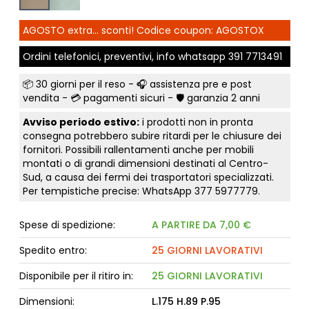
AGOSTO extra... sconti! Codice coupon: AGOSTOX
Ordini telefonici, preventivi, info whatsapp
391 7713491
📦
30 giorni per il reso
- 🎧 assistenza pre e post
vendita - 💳
pagamenti sicuri
- 🛡️ garanzia 2 anni
Avviso periodo estivo:
i prodotti non in pronta
consegna potrebbero subire ritardi per le chiusure dei
fornitori. Possibili rallentamenti anche per mobili
montati o di grandi dimensioni destinati al Centro-
Sud, a causa dei fermi dei trasportatori specializzati.
Per tempistiche precise: WhatsApp
377 5977779
.
Spese di spedizione:
A PARTIRE DA 7,00 €
Spedito entro:
25 GIORNI LAVORATIVI
Disponibile per il ritiro in:
25 GIORNI LAVORATIVI
Dimensioni:
L.175 H.89 P.95