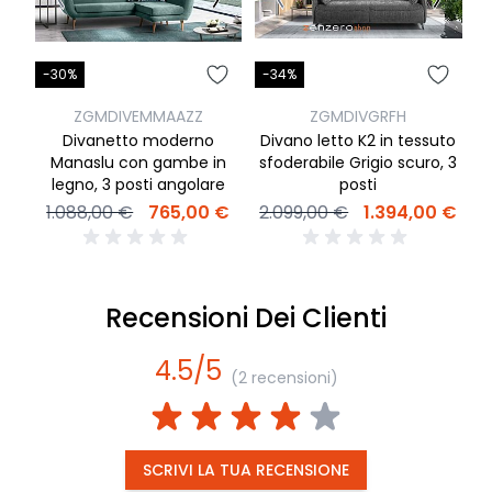
-30%
-34%
-
ZGMDIVEMMAAZZ
ZGMDIVGRFH
Divanetto moderno
Divano letto K2 in tessuto
D
Manaslu con gambe in
sfoderabile Grigio scuro, 3
s
legno, 3 posti angolare
posti
1.088,00 €
765,00 €
2.099,00 €
1.394,00 €
2
Recensioni Dei Clienti
4.5/5
(2 recensioni)
SCRIVI LA TUA RECENSIONE