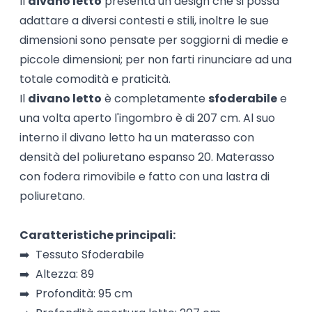
Il
divano letto
presenta un design che si possa
adattare a diversi contesti e stili, inoltre le sue
dimensioni sono pensate per soggiorni di medie e
piccole dimensioni; per non farti rinunciare ad una
totale comodità e praticità.
Il
divano letto
è completamente
sfoderabile
e
una volta aperto l'ingombro è di 207 cm. Al suo
interno il divano letto ha un materasso con
densità del poliuretano espanso 20. Materasso
con fodera rimovibile e fatto con una lastra di
poliuretano.
Caratteristiche principali:
➡️ Tessuto Sfoderabile
➡️ Altezza: 89
➡️ Profondità: 95 cm