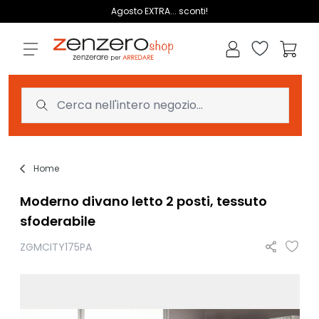
Salta al contenuto
Agosto EXTRA... sconti!
Lista dei des
Carrell
Home
Moderno divano letto 2 posti, tessuto
sfoderabile
ZGMCITY175PA