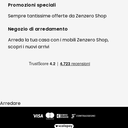
Registrati
Promozioni speciali
Preferenze Cookies
Il mio account
Sempre tantissime
offerte
da Zenzero Shop
Termini e condizioni
Bonus Mobili
Contatti
Negozio di
arredamento
Blog Arredamento
FAQ
Arreda la tua casa con i mobili Zenzero Shop,
scopri i
nuovi arrivi
Pagamenti
Reso
Arredare