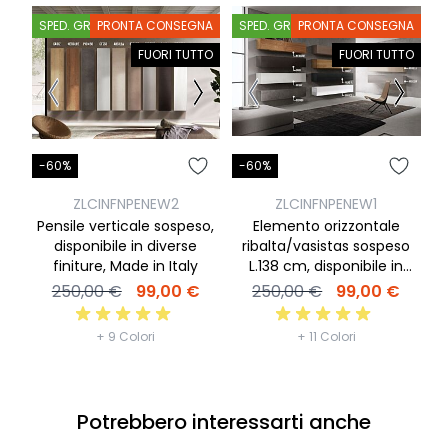
SPED. GRATIS
PRONTA CONSEGNA
SPED. GRATIS
PRONTA CONSEGNA
FUORI TUTTO
FUORI TUTTO
-60%
-60%
-
ZLCINFNPENEW2
ZLCINFNPENEW1
Pensile verticale sospeso,
Elemento orizzontale
C
disponibile in diverse
ribalta/vasistas sospeso
finiture, Made in Italy
L.138 cm, disponibile in
diverse finiture
250,00 €
99,00 €
250,00 €
99,00 €
+ 9 Colori
+ 11 Colori
Potrebbero interessarti anche