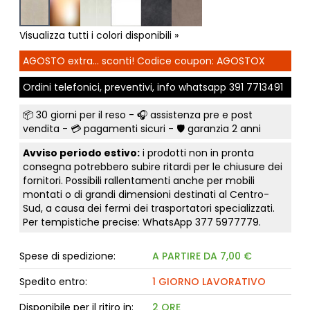
Visualizza tutti i colori disponibili »
AGOSTO extra... sconti! Codice coupon: AGOSTOX
Ordini telefonici, preventivi, info whatsapp
391 7713491
📦
30 giorni per il reso
- 🎧 assistenza pre e post
vendita - 💳
pagamenti sicuri
- 🛡️ garanzia 2 anni
Avviso periodo estivo:
i prodotti non in pronta
consegna potrebbero subire ritardi per le chiusure dei
fornitori. Possibili rallentamenti anche per mobili
montati o di grandi dimensioni destinati al Centro-
Sud, a causa dei fermi dei trasportatori specializzati.
Per tempistiche precise: WhatsApp
377 5977779
.
Spese di spedizione:
A PARTIRE DA 7,00 €
Spedito entro:
1 GIORNO LAVORATIVO
Disponibile per il ritiro in:
2 ORE