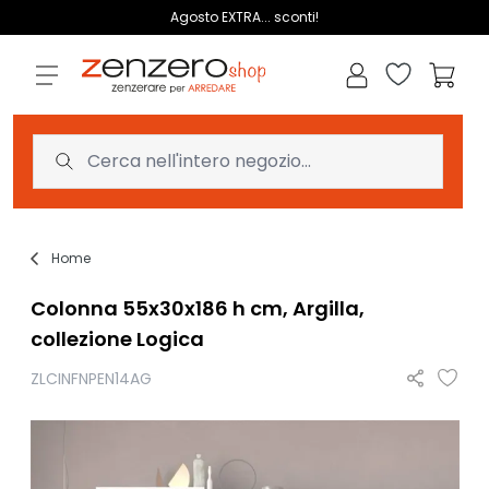
Salta al contenuto
Agosto EXTRA... sconti!
Lista dei des
Carrell
Home
Colonna 55x30x186 h cm, Argilla,
collezione Logica
ZLCINFNPEN14AG