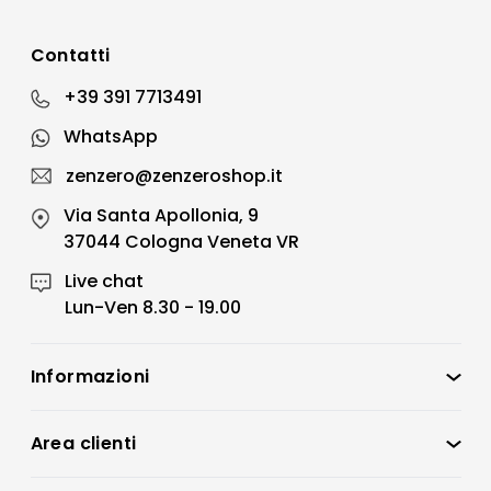
Contatti
+39 391 7713491
WhatsApp
zenzero@zenzeroshop.it
Via Santa Apollonia, 9
37044 Cologna Veneta VR
Live chat
Lun-Ven 8.30 - 19.00
Informazioni
Zenzero Shop
Condizioni di vendita
Area clienti
Accedi
Privacy policy