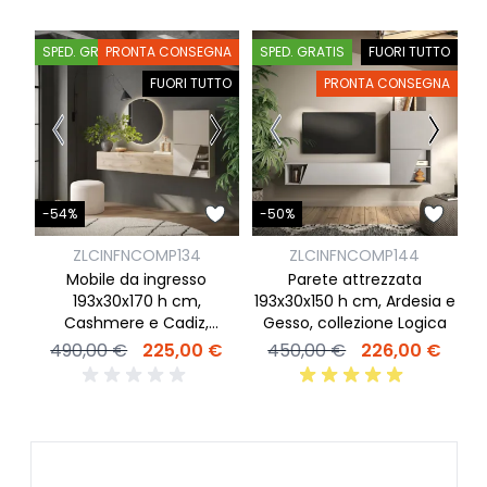
SPED. GRATIS
PRONTA CONSEGNA
SPED. GRATIS
FUORI TUTTO
S
FUORI TUTTO
PRONTA CONSEGNA
-
-54%
-50%
ZLCINFNCOMP134
ZLCINFNCOMP144
Mobile da ingresso
Parete attrezzata
s
193x30x170 h cm,
193x30x150 h cm, Ardesia e
3
Cashmere e Cadiz,
Gesso, collezione Logica
collezione Logica
490,00 €
225,00 €
450,00 €
226,00 €