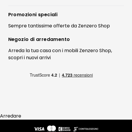
Accedi
Privacy policy
Registrati
Promozioni speciali
Preferenze Cookies
Il mio account
Sempre tantissime
offerte
da Zenzero Shop
Termini e condizioni
Bonus Mobili
Contatti
Negozio di
arredamento
Blog Arredamento
FAQ
Arreda la tua casa con i mobili Zenzero Shop,
scopri i
nuovi arrivi
Pagamenti
Reso
Arredare