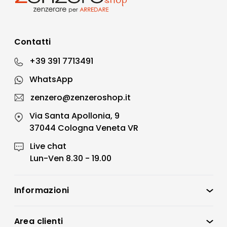
Contatti
+39 391 7713491
WhatsApp
zenzero@zenzeroshop.it
Via Santa Apollonia, 9
37044 Cologna Veneta VR
Live chat
Lun-Ven 8.30 - 19.00
Informazioni
Zenzero Shop
Condizioni di vendita
Area clienti