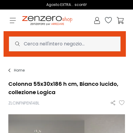
Salta al contenuto
Agosto EXTRA... sconti!
Lista dei des
Carrell
Home
Colonna 55x30x186 h cm, Bianco lucido,
collezione Logica
ZLCINFNPEN14BL