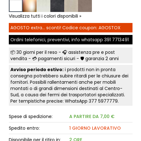
Visualizza tutti i colori disponibili »
AGOSTO extra... sconti! Codice coupon: AGOSTOX
Ordini telefonici, preventivi, info whatsapp
391 7713491
📦
30 giorni per il reso
- 🎧 assistenza pre e post
vendita - 💳
pagamenti sicuri
- 🛡️ garanzia 2 anni
Avviso periodo estivo:
i prodotti non in pronta
consegna potrebbero subire ritardi per le chiusure dei
fornitori. Possibili rallentamenti anche per mobili
montati o di grandi dimensioni destinati al Centro-
Sud, a causa dei fermi dei trasportatori specializzati.
Per tempistiche precise: WhatsApp
377 5977779
.
Spese di spedizione:
A PARTIRE DA 7,00 €
Spedito entro:
1 GIORNO LAVORATIVO
Disponibile per il ritiro in:
2 ORE