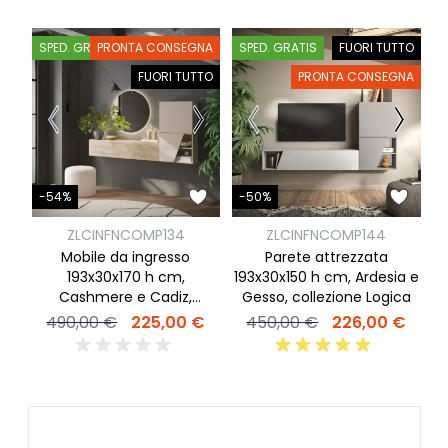
SPED. GRATIS
PRONTA CONSEGNA
SPED. GRATIS
FUORI TUTTO
S
FUORI TUTTO
PRONTA CONSEGNA
-
-54%
-50%
ZLCINFNCOMP134
ZLCINFNCOMP144
Mobile da ingresso
Parete attrezzata
s
193x30x170 h cm,
193x30x150 h cm, Ardesia e
3
Cashmere e Cadiz,
Gesso, collezione Logica
collezione Logica
490,00 €
225,00 €
450,00 €
226,00 €