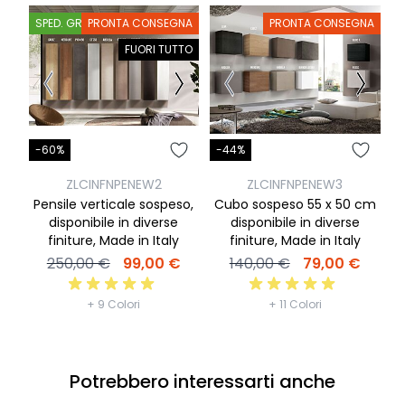
SPED. GRATIS
PRONTA CONSEGNA
PRONTA CONSEGNA
S
FUORI TUTTO
-60%
-44%
-
ZLCINFNPENEW2
ZLCINFNPENEW3
Pensile verticale sospeso,
Cubo sospeso 55 x 50 cm
disponibile in diverse
disponibile in diverse
finiture, Made in Italy
finiture, Made in Italy
250,00 €
99,00 €
140,00 €
79,00 €
+ 9 Colori
+ 11 Colori
Potrebbero interessarti anche