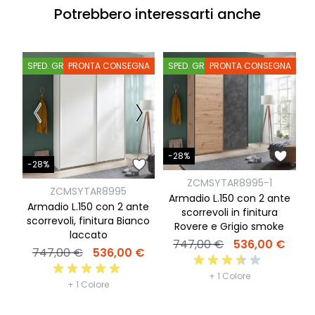
Potrebbero interessarti anche
SPED. GRATIS
PRONTA CONSEGNA
SPED. GRATIS
PRONTA CONSEGNA
-28%
-
-28%
ZCMSYTAR8995-1
ZCMSYTAR8995
Armadio L.150 con 2 ante
Armadio L.150 con 2 ante
scorrevoli in finitura
scorrevoli, finitura Bianco
Rovere e Grigio smoke
laccato
747,00 €
536,00 €
747,00 €
536,00 €
+ 1 Colore
+ 1 Colore