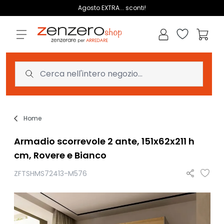
Salta al contenuto
Agosto EXTRA... sconti!
Lista dei des
Carrell
Home
Armadio scorrevole 2 ante, 151x62x211 h
cm, Rovere e Bianco
ZFTSHMS72413-M576