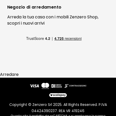
Bonus Mobili
Contatti
Negozio di
arredamento
Blog Arredamento
FAQ
Arreda la tua casa con i mobili Zenzero Shop,
scopri i
nuovi arrivi
Pagamenti
Reso
Arredare
Copyright © Zenzero Srl 2025. All Rights Reserved. P.IVA
04424390237. REA VR 419246
Questo sito è protetto da reCAPTCHA e si applicano le norme