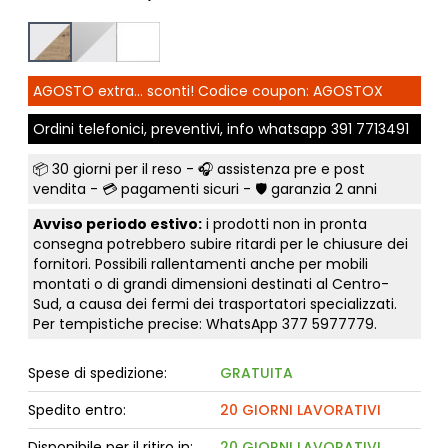
AGOSTO extra... sconti! Codice coupon: AGOSTOX
Ordini telefonici, preventivi, info whatsapp
391 7713491
📦
30 giorni per il reso
- 🎧 assistenza pre e post
vendita - 💳
pagamenti sicuri
- 🛡️ garanzia 2 anni
Avviso periodo estivo:
i prodotti non in pronta
consegna potrebbero subire ritardi per le chiusure dei
fornitori. Possibili rallentamenti anche per mobili
montati o di grandi dimensioni destinati al Centro-
Sud, a causa dei fermi dei trasportatori specializzati.
Per tempistiche precise: WhatsApp
377 5977779
.
Spese di spedizione:
GRATUITA
Spedito entro:
20 GIORNI LAVORATIVI
Disponibile per il ritiro in:
20 GIORNI LAVORATIVI