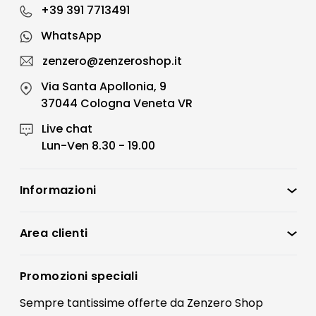
+39 391 7713491
WhatsApp
zenzero@zenzeroshop.it
Via Santa Apollonia, 9
37044 Cologna Veneta VR
Live chat
Lun-Ven 8.30 - 19.00
Informazioni
Zenzero Shop
Condizioni di vendita
Area clienti
Accedi
Privacy policy
Registrati
Promozioni speciali
Preferenze Cookies
Il mio account
Sempre tantissime
offerte
da Zenzero Shop
Termini e condizioni