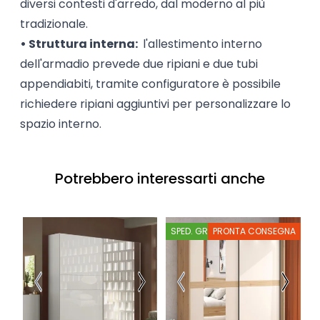
diversi contesti d'arredo, dal moderno al più
tradizionale.
• Struttura interna:
l'allestimento interno
dell'armadio prevede due ripiani e due tubi
appendiabiti, tramite configuratore è possibile
richiedere ripiani aggiuntivi per personalizzare lo
spazio interno.
Potrebbero interessarti anche
SPED. GRATIS
PRONTA CONSEGNA
S