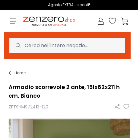
Salta al contenuto
Agosto EXTRA... sconti!
Lista dei des
Carrell
Home
Armadio scorrevole 2 ante, 151x62x211 h
cm, Bianco
ZFTSHMS72413-120