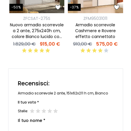
-
-50%
-37%
ZFCSAT-275S
ZFM95031011
Nuovo armadio scorrevole
Armadio scorrevole
a 2 ante, 275x240h cm,
Cashmere e Rovere
colore Bianco lucido con
effetto cannettato
specchi Argento
1.829,00 €
915,00 €
910,00 €
575,00 €
Recensisci:
Armadio scorrevole 2 ante, 151x62x211 h cm, Bianco
Il tuo voto *
Stelle:
Il tuo nome *