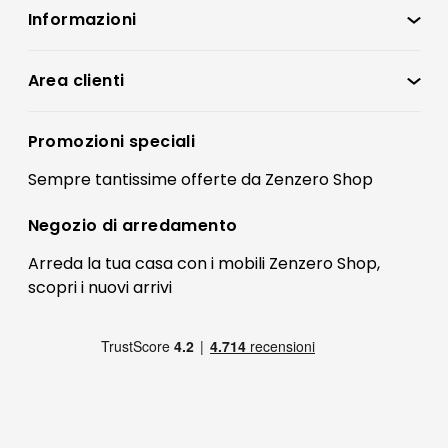
Informazioni
Zenzero Shop
Condizioni di vendita
Area clienti
Accedi
Privacy policy
Registrati
Promozioni speciali
Preferenze Cookies
Il mio account
Sempre tantissime
offerte
da Zenzero Shop
Termini e condizioni
Bonus Mobili
Contatti
Negozio di
arredamento
Blog Arredamento
FAQ
Arreda la tua casa con i mobili Zenzero Shop,
scopri i
nuovi arrivi
Pagamenti
Reso