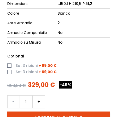
Dimensioni:
L.150,1 H.210,5 P.61,2
Colore
Bianco
Ante Armadio
2
Armadio Componibile
No
Armadio su Misura
No
Optional
Set 3 ripiani
+
59,00 €
Set 3 ripiani
+
59,00 €
329,00 €
-49%
650,00 €
Quantità
-
+