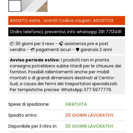
AGOSTO extra... sconti! Codice coupon: AGOSTOX
Ordini telefonici, preventivi, info whatsapp
391 7713491
📦
30 giorni per il reso
- 🎧 assistenza pre e post
vendita - 💳
pagamenti sicuri
- 🛡️ garanzia 2 anni
Avviso periodo estivo:
i prodotti non in pronta
consegna potrebbero subire ritardi per le chiusure dei
fornitori. Possibili rallentamenti anche per mobili
montati o di grandi dimensioni destinati al Centro-
Sud, a causa dei fermi dei trasportatori specializzati.
Per tempistiche precise: WhatsApp
377 5977779
.
Spese di spedizione:
GRATUITA
Spedito entro:
20 GIORNI LAVORATIVI
Disponibile per il ritiro in:
20 GIORNI LAVORATIVI