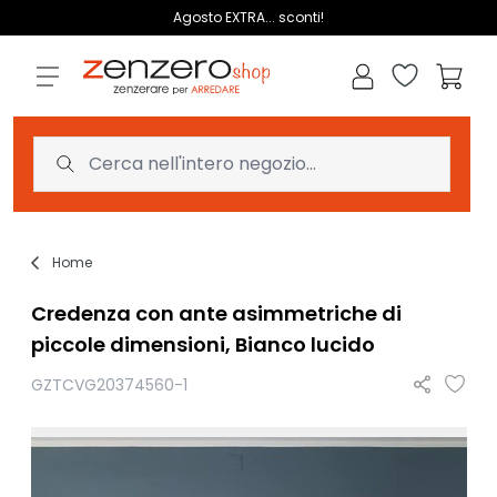
Salta al contenuto
Agosto EXTRA... sconti!
Lista dei des
Carrell
Home
Credenza con ante asimmetriche di
piccole dimensioni, Bianco lucido
GZTCVG20374560-1