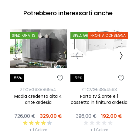
Potrebbero interessarti anche
SPED. GRATIS
SPED. GRATIS
PRONTA CONSEGNA
S
-55%
-52%
-
ZTCVG63886954
ZTCVG63854563
Madia credenza alta 4
Porta tv 2 ante e 1
ante ardesia
cassetto in finitura ardesia
ca
726,00 €
329,00 €
396,00 €
192,00 €
+ 1 Colore
+ 1 Colore