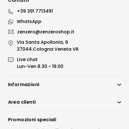
Contatti
+39 391 7713491
WhatsApp
zenzero@zenzeroshop.it
Via Santa Apollonia, 9
37044 Cologna Veneta VR
Live chat
Lun-Ven 8.30 - 19.00
Informazioni
Zenzero Shop
Condizioni di vendita
Area clienti
Accedi
Privacy policy
Registrati
Promozioni speciali
Preferenze Cookies