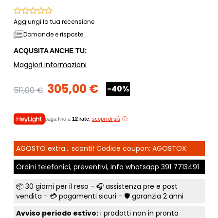
Aggiungi la tua recensione
Domande e risposte
ACQUSITA ANCHE TU:
Maggiori informazioni
305,00 €
-40%
511,00 €
paga fino a
12 rate
,
scopri di più
AGOSTO extra... sconti! Codice coupon: AGOSTOX
Ordini telefonici, preventivi, info whatsapp
391 7713491
📦
30 giorni per il reso
- 🎧 assistenza pre e post
vendita - 💳
pagamenti sicuri
- 🛡️ garanzia 2 anni
Avviso periodo estivo:
i prodotti non in pronta