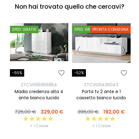
Non hai trovato quello che cercavi?
SPED. GRATIS
SPED. GRATIS
PRONTA CONSEGNA
S
-55%
-52%
-
ZTCVG55956954
ZTCVG11436043
Madia credenza alta 4
Porta tv 2 ante e 1
M
ante bianco lucido
cassetto bianco lucido
726,00 €
329,00 €
396,00 €
192,00 €
+ 1 Colore
+ 1 Colore