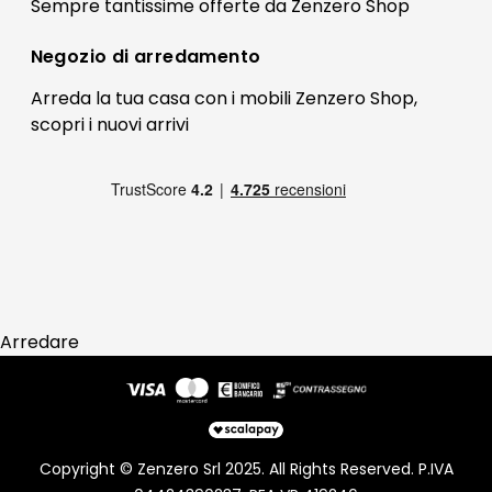
Il mio account
Sempre tantissime
offerte
da Zenzero Shop
Termini e condizioni
Bonus Mobili
Contatti
Negozio di
arredamento
Blog Arredamento
FAQ
Arreda la tua casa con i mobili Zenzero Shop,
scopri i
nuovi arrivi
Pagamenti
Reso
Arredare
Copyright © Zenzero Srl 2025. All Rights Reserved. P.IVA