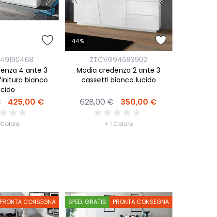
-44%
49190468
ZTCVG94683902
enza 4 ante 3
Madia credenza 2 ante 3
 finitura bianco
cassetti bianco lucido
ucido
€
425,00 €
628,00 €
350,00 €
 Colore
+ 1 Colore
PRONTA CONSEGNA
SPED. GRATIS
PRONTA CONSEGNA
SPED. GRATI