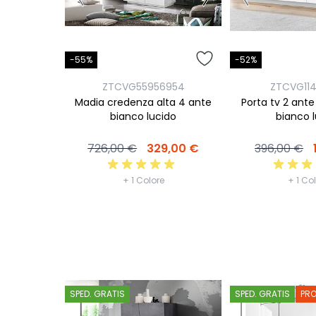
-55%
-52%
ZTCVG55956954
ZTCVG11
Madia credenza alta 4 ante
Porta tv 2 ante
bianco lucido
bianco 
726,00 €
329,00 €
396,00 €
+ 1 Colore
+ 1 Co
SPED. GRATIS
SPED. GRATIS
PR