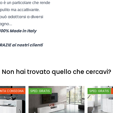
o è un particolare che rende
ulito ma accattivante.
uò adattarsi a diversi
gno....
100% Made in Italy
AZIE ai nostri clienti
Non hai trovato quello che cercavi?
ONTA CONSEGNA
SPED. GRATIS
SPED. GRATIS