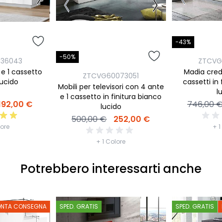
-43%
-50%
436043
ZTCVG
 e 1 cassetto
Madia cred
ZTCVG60073051
lucido
cassetti in
Mobili per televisori con 4 ante
l
e 1 cassetto in finitura bianco
192,00 €
746,00 
lucido
500,00 €
252,00 €
lore
+ 1
+ 1 Colore
Potrebbero interessarti anche
ONTA CONSEGNA
SPED. GRATIS
SPED. GRATIS