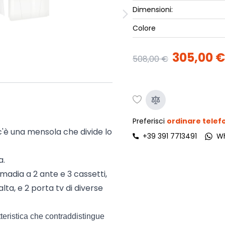
ork
Dimensioni:
Luna Top
iccione
Armadi e 
Colore
Letti cont
ip
305,00 €
Letto, co
508,00 €
Letti Plus
Camere m
Mostra tu
Preferisci
ordinare tele
c'è una mensola che divide lo
+39 391 7713491
W
a.
madia a 2 ante e 3 cassetti,
lta, e 2 porta tv di diverse
atteristica che contraddistingue