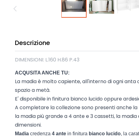
Madie industrial New Y
Mobili sala moderna P
Mobili Blu
Mobili da soggiorno Str
Collezione Beta 2.0
Descrizione
Collezione Mango
Mobili Tomasella
DIMENSIONI: L.160 H.86 P.43
Mostra tutti
ACQUSITA ANCHE TU:
La madia è molto capiente, all'interno di ogni anta 
spazio a metà.
E' disponibile in finitura bianco lucido oppure ardesi
A completare la collezione sono presenti anche la 
la madia più grande a 4 ante e 3 cassetti, la madia a
dimensioni.
Madia
credenza
4 ante
in finitura
bianco lucido
, la car