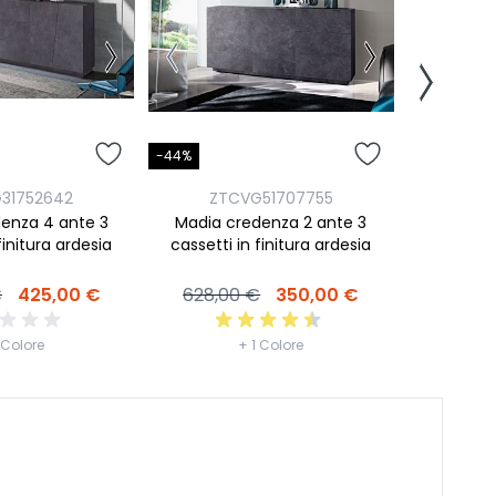
-44%
-49%
31752642
ZTCVG51707755
ZTC
enza 4 ante 3
Madia credenza 2 ante 3
Madia c
finitura ardesia
cassetti in finitura ardesia
fin
€
425,00 €
628,00 €
350,00 €
610,0
 Colore
+ 1 Colore