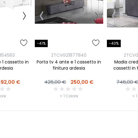
-41%
-43%
854563
ZTCVG21877840
ZTCVG
 1 cassetto in
Porta tv 4 ante e 1 cassetto in
Madia cred
ardesia
finitura ardesia
cassetti in 
192,00 €
426,00 €
250,00 €
746,00 
lore
+ 1 Colore
+ 1