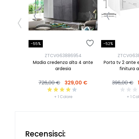
-55%
-52%
ZTCVG63886954
ZTCVG63
Madia credenza alta 4 ante
Porta tv 2 ante e
ardesia
finitura 
726,00 €
329,00 €
396,00 €
+ 1 Colore
+ 1 Co
Recensisci: