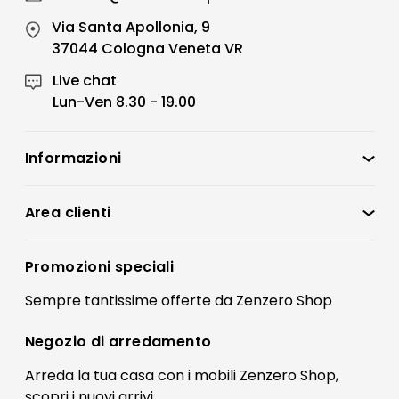
Via Santa Apollonia, 9
37044 Cologna Veneta VR
Live chat
Lun-Ven 8.30 - 19.00
Informazioni
Zenzero Shop
Condizioni di vendita
Area clienti
Accedi
Privacy policy
Registrati
Promozioni speciali
Preferenze Cookies
Il mio account
Sempre tantissime
offerte
da Zenzero Shop
Termini e condizioni
Bonus Mobili
Contatti
Negozio di
arredamento
Blog Arredamento
FAQ
Arreda la tua casa con i mobili Zenzero Shop,
scopri i
nuovi arrivi