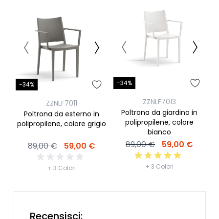
-34%
-
-34%
ZZNLF7013
ZZNLF7011
Poltrona da giardino in
Poltrona da esterno in
polipropilene, colore
po
polipropilene, colore grigio
bianco
89,00 €
59,00 €
89,00 €
59,00 €
+ 3 Colori
+ 3 Colori
Recensisci: