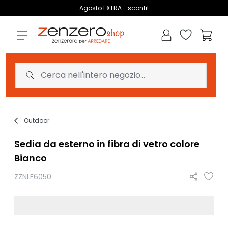
Salta al contenuto
Agosto EXTRA... sconti!
Lista dei des
Carrell
Outdoor
Sedia da esterno in fibra di vetro colore
Bianco
ZZNLF6050