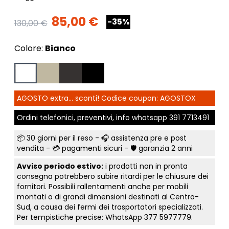
85,00 €
-35%
130,00 €
Colore:
Bianco
AGOSTO extra... sconti! Codice coupon: AGOSTOX
Ordini telefonici, preventivi, info whatsapp
391 7713491
📦
30 giorni per il reso
- 🎧 assistenza pre e post
vendita - 💳
pagamenti sicuri
- 🛡️ garanzia 2 anni
Avviso periodo estivo:
i prodotti non in pronta
consegna potrebbero subire ritardi per le chiusure dei
fornitori. Possibili rallentamenti anche per mobili
montati o di grandi dimensioni destinati al Centro-
Sud, a causa dei fermi dei trasportatori specializzati.
Per tempistiche precise: WhatsApp
377 5977779
.