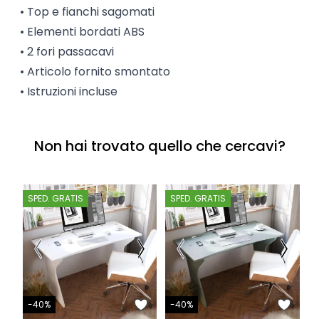
• Top e fianchi sagomati
• Elementi bordati ABS
• 2 fori passacavi
• Articolo fornito smontato
• Istruzioni incluse
Non hai trovato quello che cercavi?
SPED. GRATIS
SPED. GRATIS
-
-40%
-40%