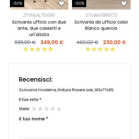
-
-50%
-50%
ZTVHLHL70490
ZTVAK4980173
Scrivania ufficio con due
Scrivania da ufficio color
a
ante, due cassetti e
Bianco quercia
un'alzata
699,00 €
349,00 €
460,00 €
230,00 €
Recensisci:
Scrivania moderna, finitura Rovere oak, 140x77x65
Il tuo voto *
Stelle:
Il tuo nome *