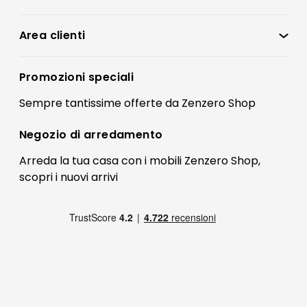
Zenzero Shop
Condizioni di vendita
Area clienti
Accedi
Privacy policy
Registrati
Promozioni speciali
Preferenze Cookies
Il mio account
Sempre tantissime
offerte
da Zenzero Shop
Termini e condizioni
Bonus Mobili
Contatti
Negozio di
arredamento
Blog Arredamento
FAQ
Arreda la tua casa con i mobili Zenzero Shop,
scopri i
nuovi arrivi
Pagamenti
Reso