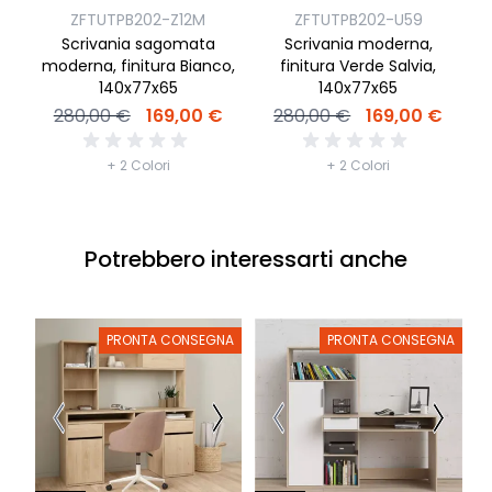
ZFTUTPB202-Z12M
ZFTUTPB202-U59
S
Scrivania sagomata
Scrivania moderna,
moderna, finitura Bianco,
finitura Verde Salvia,
140x77x65
140x77x65
280,00 €
169,00 €
280,00 €
169,00 €
+ 2 Colori
+ 2 Colori
Potrebbero interessarti anche
PRONTA CONSEGNA
PRONTA CONSEGNA