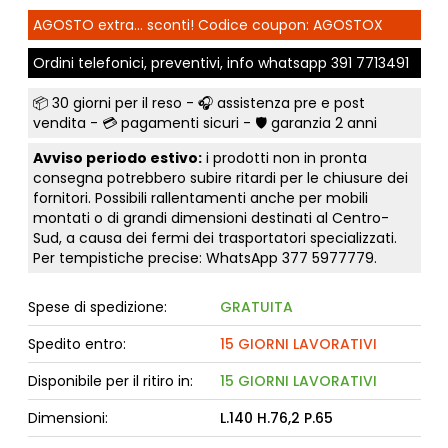
AGOSTO extra... sconti! Codice coupon: AGOSTOX
Ordini telefonici, preventivi, info whatsapp
391 7713491
📦
30 giorni per il reso
- 🎧 assistenza pre e post
vendita - 💳
pagamenti sicuri
- 🛡️ garanzia 2 anni
Avviso periodo estivo:
i prodotti non in pronta
consegna potrebbero subire ritardi per le chiusure dei
fornitori. Possibili rallentamenti anche per mobili
montati o di grandi dimensioni destinati al Centro-
Sud, a causa dei fermi dei trasportatori specializzati.
Per tempistiche precise: WhatsApp
377 5977779
.
Spese di spedizione:
GRATUITA
Spedito entro:
15 GIORNI LAVORATIVI
Disponibile per il ritiro in:
15 GIORNI LAVORATIVI
Dimensioni:
L.140 H.76,2 P.65