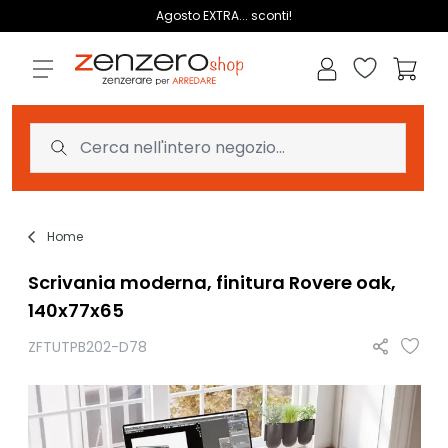
Salta al contenuto
Agosto EXTRA... sconti!
Lista dei des
Carrell
Home
Scrivania moderna, finitura Rovere oak,
140x77x65
ZFTUTPB202-D78