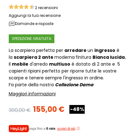
2
recensioni
Aggiungi la tua recensione
Domande e risposte
SPEDIZIONE GRATUITA
La scarpiera perfetta per
arredare
un
ingresso
è
la
scarpiera 2 ante
moderna
finitura
Bianca lucida
.
Il
mobile
d'arredo
multiuso
è dotato di 2 ante e 5
capienti ripiani perfetto per riporre tutte le vostre
scarpe e tenere sempre l'ingresso in ordine.
Fa parte della nostra
Collezione Dama
Maggiori informazioni
155,00 €
-48%
300,00 €
paga fino a
6 rate
,
scopri di più