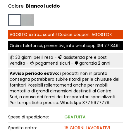
Colore:
Bianco lucido
AGOSTO extra... sconti! Codice coupon: AGOSTOX
Ordini telefonici, preventivi, info whatsapp
391 7713491
📦
30 giorni per il reso
- 🎧 assistenza pre e post
vendita - 💳
pagamenti sicuri
- 🛡️ garanzia 2 anni
Avviso periodo estivo:
i prodotti non in pronta
consegna potrebbero subire ritardi per le chiusure dei
fornitori. Possibili rallentamenti anche per mobili
montati o di grandi dimensioni destinati al Centro-
Sud, a causa dei fermi dei trasportatori specializzati.
Per tempistiche precise: WhatsApp
377 5977779
.
Spese di spedizione:
GRATUITA
Spedito entro:
15 GIORNI LAVORATIVI