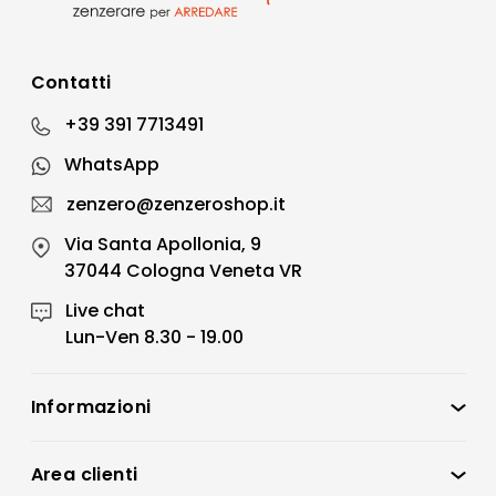
Contatti
+39 391 7713491
WhatsApp
zenzero@zenzeroshop.it
Via Santa Apollonia, 9
37044 Cologna Veneta VR
Live chat
Lun-Ven 8.30 - 19.00
Informazioni
Zenzero Shop
Condizioni di vendita
Area clienti