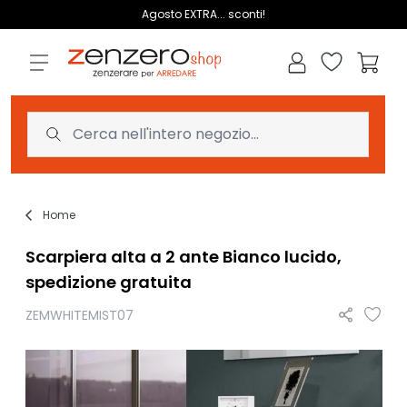
Salta al contenuto
Agosto EXTRA... sconti!
Lista dei des
Carrell
Home
Scarpiera alta a 2 ante Bianco lucido,
spedizione gratuita
ZEMWHITEMIST07