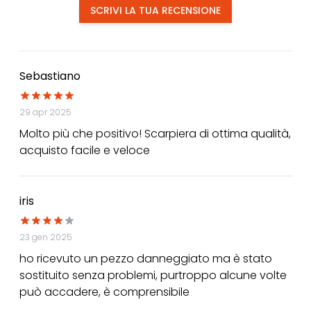
SCRIVI LA TUA RECENSIONE
Sebastiano
29 apr 2025
Molto più che positivo! Scarpiera di ottima qualità,
acquisto facile e veloce
iris
23 gen 2025
ho ricevuto un pezzo danneggiato ma è stato
sostituito senza problemi, purtroppo alcune volte
può accadere, è comprensibile