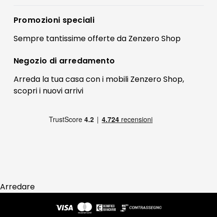
Accedi
Privacy policy
Registrati
Promozioni speciali
Preferenze Cookies
Il mio account
Sempre tantissime
offerte
da Zenzero Shop
Termini e condizioni
Bonus Mobili
Contatti
Negozio di
arredamento
Blog Arredamento
FAQ
Arreda la tua casa con i mobili Zenzero Shop,
scopri i
nuovi arrivi
Pagamenti
Reso
Arredare